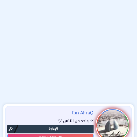
و
ء
ع
Ibn AliraQ
ヅ واحد من الناس ヅ
الإدارة