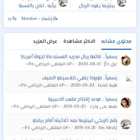
بينزيما يقود الريال
برأيه ، لكن بالنسبة
لاكتساح بيلباو
لي ، أفضل مهاجم
إشعار - Mention
رد
هو بنزيما”.
محتوى مشابه
الاكثر مشاهدة
عرض المزيد
رسمياً .. قائمة ريال مدريد المستدعاة لجولة أمريكا
غزل..ᥫ᭡
2024-08-01
~¤ô الملتقى الرياضي ô¤~
رسمياً.. كورونا يلغي كلاسيكو الصيف
هيبة ضابط
2020-09-22
~¤ô الملتقى الرياضي ô¤~
رسميا .. موعد إفتتاح ملعب الحبيبية
نغمة على وتر♫
2019-09-25
~¤ô الملتقى الرياضي ô¤~
رقم تاريخي لبينزيما بعد ثلاثيته أمام بيلباو
Ibn AliraQ
2019-04-21
~¤ô الملتقى الرياضي ô¤~