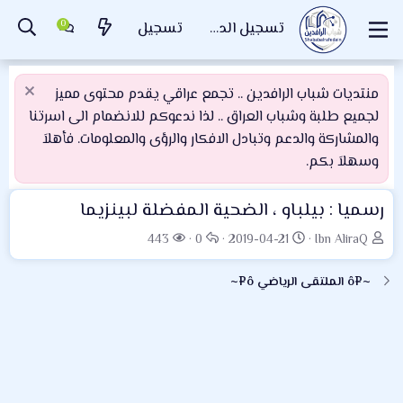
تسجيل الدخول
تسجيل
منتديات شباب الرافدين .. تجمع عراقي يقدم محتوى مميز
لجميع طلبة وشباب العراق .. لذا ندعوكم للانضمام الى اسرتنا
والمشاركة والدعم وتبادل الافكار والرؤى والمعلومات. فأهلاَ
وسهلاَ بكم.
رسميا : بيلباو ، الضحية المفضلة لبينزيما
ب
ت
ا
ا
443
0
2019-04-21
Ibn AliraQ
ا
ا
ل
ل
د
ر
ر
م
~¤ô الملتقى الرياضي ô¤~
ئ
ي
د
ش
ا
خ
و
ا
ل
ا
د
ه
م
ل
د
و
ب
ا
ض
د
ت