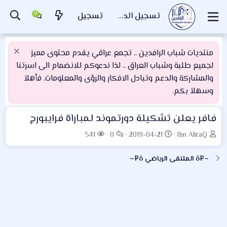
تسجيل الدخول
تسجيل
منتديات شباب الرافدين .. تجمع عراقي يقدم محتوى مميز
لجميع طلبة وشباب العراق .. لذا ندعوكم للانضمام الى اسرتنا
والمشاركة والدعم وتبادل الافكار والرؤى والمعلومات. فأهلاَ
وسهلاَ بكم.
فافر يعلن تشكيلة دورتموند لمباراة فرايبورج
ب
ت
ا
ا
541
0
2019-04-21
Ibn AliraQ
ا
ا
ل
ل
د
ر
ر
م
~¤ô الملتقى الرياضي ô¤~
ئ
ي
د
ش
ا
خ
و
ا
ل
ا
د
ه
م
ل
د
و
ب
ا
ض
د
ت