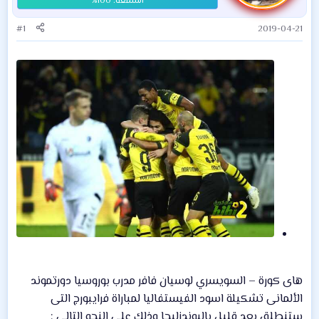
#1
2019-04-21
هاى كورة – السويسري لوسيان فافر مدرب بوروسيا دورتموند
الألمانى تشكيلة اسود الفيستفاليا لمباراة فرايبورج التى
ستنطلق بعد قليل بالبوندزليجا وذلك على النحو التالى :