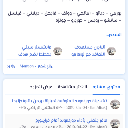
بوركي – ديالو – اكانجي – وولف – فايجل – ديلاني – فيتسل
– سانشو – رويس – جوريرو – جوتزه
المصدر...
البايرن يستهدف
مانشستر سيتي
التعاقد مع لوكاكو
يخطط لضم هدف
ريال مدريد
إشعار - Mention
رد
محتوى مشابه
الاكثر مشاهدة
عرض المزيد
تشكيلة دورتموند المتوقعة لمباراة بريمن بالبوندزليجا
Ibn AliraQ
2019-05-04
~¤ô الملتقى الرياضي ô¤~
فافر يتغني بأداء دورتموند أمام فرايبورج
Ibn AliraQ
2019-04-22
~¤ô الملتقى الرياضي ô¤~