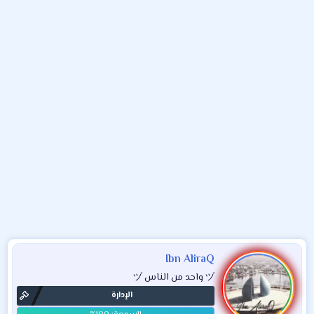
و
ء
ع
Ibn AliraQ
ヅ واحد من الناس ヅ
الإدارة