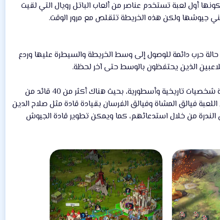
ونها أول لعبة تستخدم عناصر من ألعاب الباتل رويال التي لقيت
يبني جيوشها ولكن هذه الخريطة تتقلص مع مرور الوقت.
 حالة حرب دائمة للوصول إلى وسط الخريطة والسيطرة عليها وردع
اللاعبين الذين يحتفظون بالوسط حتى آخر لحظة.
بدوره أيضًا تنفرد اللعبة بنظام معارك حديث برسوم ثلاثية أبعاد ونظام تجنيد يقوم على الفيالق بقيادة شخصيات تاريخية وأسطورية، بحيث هناك أكثر من 40 قائد من
عبة فيالق المشاة وفيالق الفرسان بقيادة قادة مثل صلاح الدين
ن الندرة من خلال استدعائهم، كما ويمكن تطوير قادة الجيوش