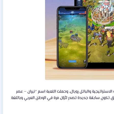
استراتيجية والباتل رويال، وحملت اللعبة اسم “نيران – عصر
حميل على كلٍ من أندرويد ونظام التشغيل الآخر iOS، ومع هذا الإطلاق تكون سابقة جديدة تصدر لأوّل مرة في الوطن العربي وباللغة