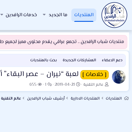
المنتديات
ما الجديد
خدمات الرافدين
منتديات شباب الرافدين .. تجمع عراقي يقدم محتوى مميز لجميع طلبة
دعم الاعضاء
المشاركات الجديدة
بحث بالمنتديات
لعبة “نيران – عصر البقاء” 
[ خلاصات ]
ب
ت
ا
ا
عالم التقنية
2019-04-21
1
655
ا
ا
ل
ل
د
ر
ر
م
المنتديات
المنتديات الادارية
أرشيف شباب الرافدين
عالم التقنية
ئ
ي
د
ش
ا
خ
و
ا
ل
ا
د
ه
م
ل
د
و
ب
ا