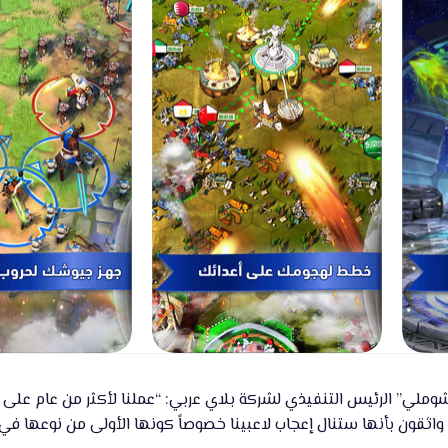
وملي” الرئيس التنفيذي لشركة بلاي عربي: “عملنا لأكثر من عام على تط
اثقون بأنها ستنال إعجاب لاعبينا خصوصاً كونها الأولى من نوعها في ا