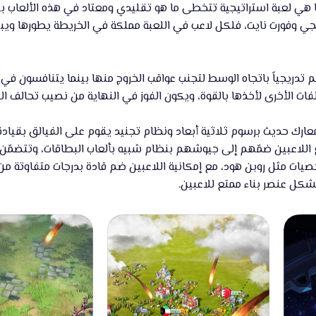
نا هي لعبة استراتيجية تتخطى ما هو تقليدي ومعتاد في هذه الألعاب بك
ي ببجي وفورت نايت، فلكل لاعب في اللعبة مملكة في الخريطة يطورها و
 تدريجياً باتجاه الوسط لتجنب عواقب الخروج منها بينما يتنافسون في
الفات الأخرى لأخذها بالقوة، ويكون الفوز في النهاية من نصيب تحالف 
لاعبين ضمّهم إلى جيوشهم بنظام شبيه بألعاب البطاقات، وتتضمّن الل
خصيات مثل روبن هود، مع إمكانية اللاعبين ضم قادة بدرجات متفاوتة م
شكل عنصر بناء ممتع للاعبين.