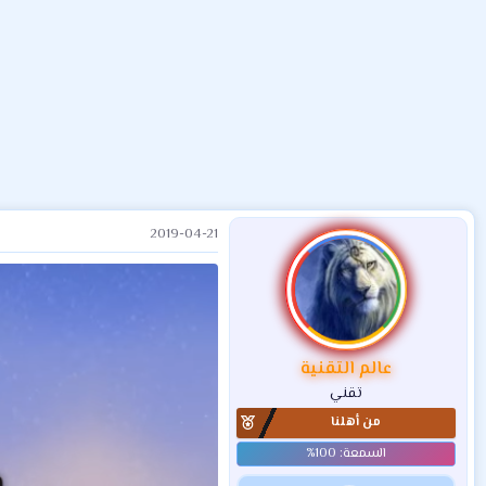
ض
د
ت
و
ء
ع
2019-04-21
عالم التقنية
تقني
من أهلنا