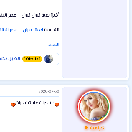
أخيرًا لعبة نيران نيران – عصر البقاء متاحة
التدوينة
لعبة “نيران – عصر البقا
المصدر...
الصين تصدر 
[ خلاصات ]
2020-07-30
تشكرات غلا تشكرات
كراميلا ❥