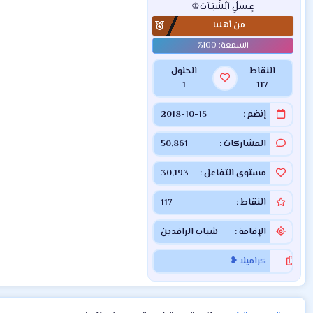
عٍـسلُِ آلُِشُبَـآبَ♔
من أهلنا
النقاط
الحلول
1
117
إنضم
2018-10-15
المشاركات
50,861
مستوى التفاعل
30,193
النقاط
117
الإقامة
شباب الرافدين
كراميلا ❥