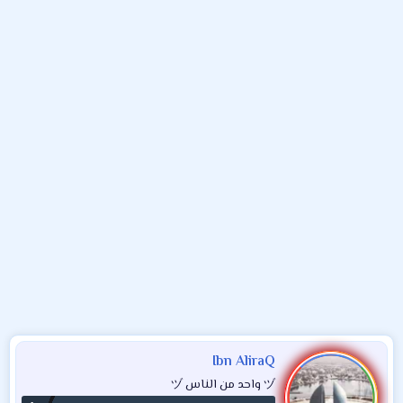
و
ب
ا
ض
د
ت
و
ء
ع
Ibn AliraQ
ヅ واحد من الناس ヅ