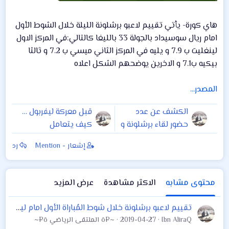
هاي كورة- يأتي تقييم لاعبو برشلونة الليلة خلال الشوط الأول
امام ريال سوسيداد بالجولة 33 بالليغا كالتالي:في المركز الاول
لينغليت ب 7.9 و يليه في المركز الثاني ميسي ب 7.2 و ثالثا
بيكيه ب7.1 و الاخرين يوضحهم الشكل اعلاه
المصدر...
الكشف عن عدد
قبل معركة ليفربول …
حضور لقاء برشلونة و
كيف يتعامل
ريال سوسيداد
فالفيردي مع برشلونة
إشعار - Mention
رد
؟
محتوى مشابه
الاكثر مشاهدة
عرض المزيد
تقييم لاعبو برشلونة خلال شوط المُباراة الأول امام ليفانتي
Ibn AliraQ
2019-04-27
~¤ô الملتقى الرياضي ô¤~