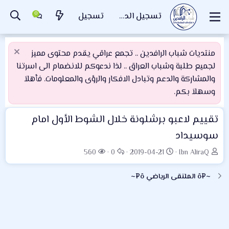
تسجيل الدخول
تسجيل
منتديات شباب الرافدين .. تجمع عراقي يقدم محتوى مميز
لجميع طلبة وشباب العراق .. لذا ندعوكم للانضمام الى اسرتنا
والمشاركة والدعم وتبادل الافكار والرؤى والمعلومات. فأهلاَ
وسهلاَ بكم.
تقييم لاعبو برشلونة خلال الشوط الأول امام
سوسيداد
ب
ت
ا
ا
560
0
2019-04-21
Ibn AliraQ
ا
ا
ل
ل
د
ر
ر
م
~¤ô الملتقى الرياضي ô¤~
ئ
ي
د
ش
ا
خ
و
ا
ل
ا
د
ه
م
ل
د