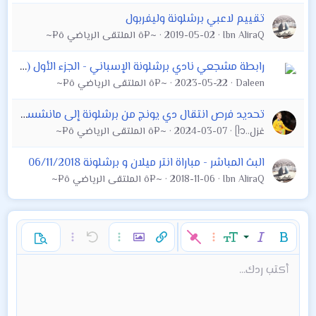
تقييم لاعبي برشلونة وليفربول
Ibn AliraQ
2019-05-02
~¤ô الملتقى الرياضي ô¤~
رابطة مشجعي نادي برشلونة الإسباني - الجزء الأول (1) - 2020
Daleen
2023-05-22
~¤ô الملتقى الرياضي ô¤~
تحديد فرص انتقال دي يونج من برشلونة إلى مانشستر يونايتد
غزل..ᥫ᭡
2024-03-07
~¤ô الملتقى الرياضي ô¤~
البث المباشر - مباراة انتر ميلان و برشلونة 06/11/2018
Ibn AliraQ
2018-11-06
~¤ô الملتقى الرياضي ô¤~
غامق
مائل
حجم الخط
خيارات إضافية…
إدراج رابط
إدراج صورة
تراجع
خيارات إضافية…
خيارات إضافية…
معاينة
9
محاذاة لليسار
حفظ المسودة
قائمة مرتبة
عادي
إعادة
لون النص
الإبتسامات
إقتباس
تبديل الـ BB code
ميديا
عائلة الخط
قائمة
Background Color
إزالة التنسيق
إدراج جدول
المسودات
المحاذاة
كود
إدراج خط أفقي
محتوى مخفي
تنسيق الفقرة
مشطوب
مسطر
كود مضمن
نص مخفي مضمن
أكتب ردك...
Arial
10
حذف المسودة
عنوان 1
Book Antiqua
توسيط
قائمة غير مرتبة
12
Courier New