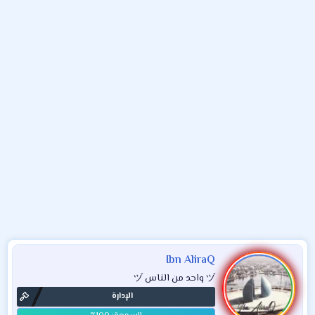
و
ء
ع
Ibn AliraQ
ヅ واحد من الناس ヅ
الإدارة