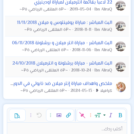
22 لاعبا بقائمة انترميلان لمباراة اودينيزي
Ibn AliraQ
2019-05-04
~¤ô الملتقى الرياضي ô¤~
البث المباشر : مباراة يوفينتوس و ميلان 11/11/2018
Ibn AliraQ
2018-11-11
~¤ô الملتقى الرياضي ô¤~
البث المباشر - مباراة انتر ميلان و برشلونة 06/11/2018
Ibn AliraQ
2018-11-06
~¤ô الملتقى الرياضي ô¤~
البث المباشر - مباراة برشلونة و انترميلان 24/10/2018
Ibn AliraQ
2018-10-24
~¤ô الملتقى الرياضي ô¤~
ملخص واهداف مباراة إنتر ميلان ضد نابولي في الدوري الايطالي
كراميلا ❥
2024-05-13
~¤ô الملتقى الرياضي ô¤~
غامق
مائل
حجم الخط
خيارات إضافية…
إدراج رابط
إدراج صورة
تراجع
خيارات إضافية…
خيارات إضافية…
معاينة
9
محاذاة لليسار
حفظ المسودة
قائمة مرتبة
عادي
إعادة
لون النص
الإبتسامات
إقتباس
تبديل الـ BB code
ميديا
عائلة الخط
قائمة
Background Color
إزالة التنسيق
إدراج جدول
المسودات
المحاذاة
كود
إدراج خط أفقي
محتوى مخفي
تنسيق الفقرة
مشطوب
مسطر
كود مضمن
نص مخفي مضمن
أكتب ردك...
Arial
10