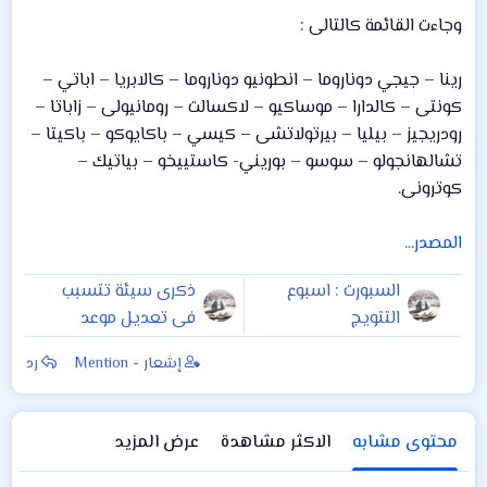
وجاءت القائمة كالتالى :
رينا – جيجي دوناروما – انطونيو دوناروما – كالابريا – اباتي –
كونتى – كالدارا – موساكيو – لاكسالت – رومانيولى – زاباتا –
رودريجيز – بيليا – بيرتولاتشى – كيسي – باكايوكو – باكيتا –
تشالهانجولو – سوسو – بوريني- كاستييخو – بياتيك –
كوترونى.
المصدر...
السبورت : اسبوع
ذكرى سيئة تتسبب
التتويج
فى تعديل موعد
مباراة يوفنتوس
إشعار - Mention
رد
وتورينو
محتوى مشابه
الاكثر مشاهدة
عرض المزيد