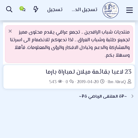
تسجيل الدخول
تسجيل
منتديات شباب الرافدين .. تجمع عراقي يقدم محتوى مميز
لجميع طلبة وشباب العراق .. لذا ندعوكم للانضمام الى اسرتنا
والمشاركة والدعم وتبادل الافكار والرؤى والمعلومات. فأهلاَ
وسهلاَ بكم.
23 لاعبا بقائمة ميلان لمباراة بارما
ب
ت
ا
ا
543
0
2019-04-20
Ibn AliraQ
ا
ا
ل
ل
د
ر
ر
م
~¤ô الملتقى الرياضي ô¤~
ئ
ي
د
ش
ا
خ
و
ا
ل
ا
د
ه
م
ل
د
و
ب
ا
ض
د
ت