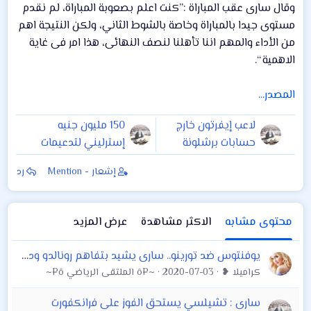
وقال سارى عقب المباراة :”كنت اعلم بصعوبة المباراة، لم نقدم
مستوى جيدا بالمباراة وخاصة بالشوط الثاني، ولكن النتيجة اهم
من الأداء والمهم اننا تأهلنا لنصف النهائى، هذا امر فى غاية
الاهمية “.
المصدر...
لاعب إيفرتون خارج
150 مليون جنيه
حسابات برشلونة
إسترليني لتدعيمات
توتنهام
إشعار - Mention
رد
محتوى مشابه
الاكثر مشاهدة
عرض المزيد
يوفنتوس ضد تورينو.. سارى يشيد بتفاهم رونالدو وديبالا ويحذر من الديربى
كراميلا ❥
2020-07-03
~¤ô الملتقى الرياضي ô¤~
سارى : تشيلسي يستحق الفوز على فرانكفورت