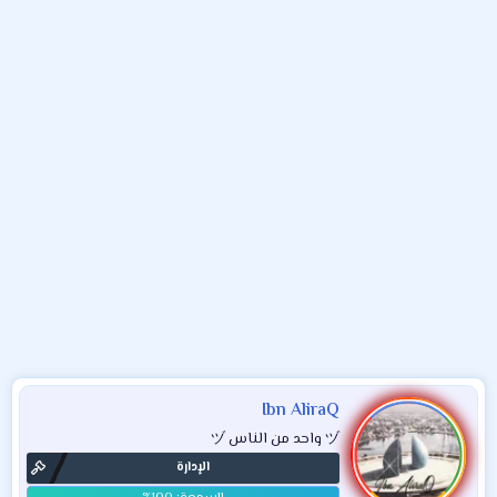
و
ء
ع
Ibn AliraQ
ヅ واحد من الناس ヅ
الإدارة