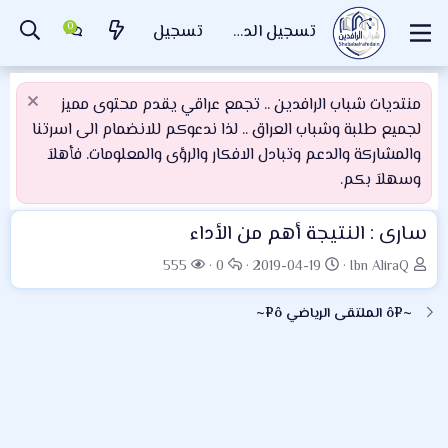
تسجيل الدخول
تسجيل
منتديات شباب الرافدين .. تجمع عراقي يقدم محتوى مميز
لجميع طلبة وشباب العراق .. لذا ندعوكم للانضمام الى اسرتنا
والمشاركة والدعم وتبادل الافكار والرؤى والمعلومات. فأهلاَ
وسهلاَ بكم.
سارى : النتيجة أهم من الأداء
ب
ت
ا
ا
555
0
2019-04-19
Ibn AliraQ
ا
ا
ل
ل
د
ر
ر
م
~¤ô الملتقى الرياضي ô¤~
ئ
ي
د
ش
ا
خ
و
ا
ل
ا
د
ه
م
ل
د
و
ب
ا
ض
د
ت