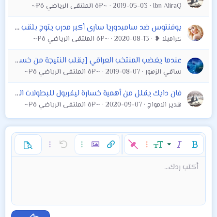
Ibn AliraQ
2019-05-03
~¤ô الملتقى الرياضي ô¤~
يوفنتوس ضد سامبدوريا سارى أكبر مدرب يتوج بلقب الدورى الإيطالى
كراميلا ❥
2020-08-13
~¤ô الملتقى الرياضي ô¤~
عندما يغضب المنتخب العراقي [يقلب النتيجة من خسارة الى فوز]●2017
ساقي الزهور
2019-08-07
~¤ô الملتقى الرياضي ô¤~
فان دايك يقلل من أهمية خسارة ليفربول للبطولات التي ينافس عليها
هدير الامواج
2020-09-07
~¤ô الملتقى الرياضي ô¤~
غامق
مائل
حجم الخط
خيارات إضافية…
إدراج رابط
إدراج صورة
تراجع
خيارات إضافية…
خيارات إضافية…
معاينة
9
محاذاة لليسار
حفظ المسودة
قائمة مرتبة
عادي
إعادة
لون النص
الإبتسامات
إقتباس
تبديل الـ BB code
ميديا
عائلة الخط
قائمة
Background Color
إزالة التنسيق
إدراج جدول
المسودات
المحاذاة
كود
إدراج خط أفقي
محتوى مخفي
تنسيق الفقرة
مشطوب
مسطر
كود مضمن
نص مخفي مضمن
أكتب ردك...
Arial
10
حذف المسودة
عنوان 1
Book Antiqua
توسيط
قائمة غير مرتبة
12
Courier New
15
محاذاة لليمين
مسافة بادئة
عنوان 2
Georgia
18
ضبط
إزالة المسافة البادئة