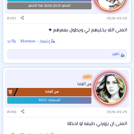
ا
العضو الاكثر تفاعلاً هذا الشهر
ت
:
#205
2026-03-29
اتمنى الله يخليهم لي ويطول بعمرهم ♥️
إشعار - Mention
رد
زهور
ا
ل
ت
ف
زهور
ا
من أهلنا
ع
من أهلنا
ل
ا
ت
:
#206
2026-03-29
اتمنى ان يزورني طيفه لو لحظة