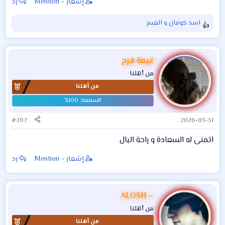
إشعار - Mention
رد
اسد كوفان
و
الغيم
ا
ل
ت
ف
غيمة فرح
ا
من أهلنا
ع
من أهلنا
ل
ا
ت
:
#207
2026-03-31
اتمنى له السعادة و راحة البال
إشعار - Mention
رد
ALOSH ~
من أهلنا
من أهلنا