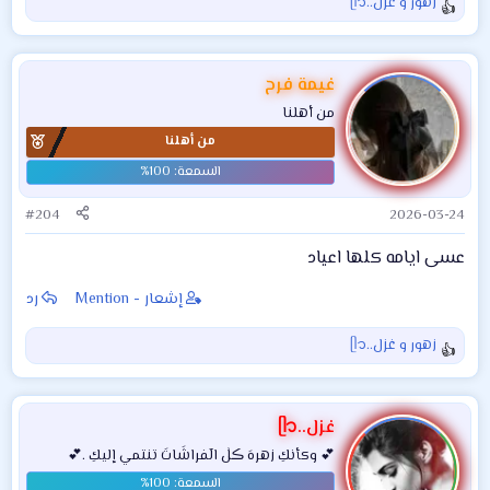
زهور
و
غزل..ᥫ᭡
ا
ل
ت
ف
غيمة فرح
ا
من أهلنا
ع
من أهلنا
ل
ا
ت
:
#204
2026-03-24
عسى ايامه كلها اعياد
إشعار - Mention
رد
زهور
و
غزل..ᥫ᭡
ا
ل
ت
ف
غزل..ᥫ᭡
ا
💕 وكأنكِ زهرهَ ڪلٰ الٓفراشَاتَ تنتمي إليكِ .💕
ع
ل