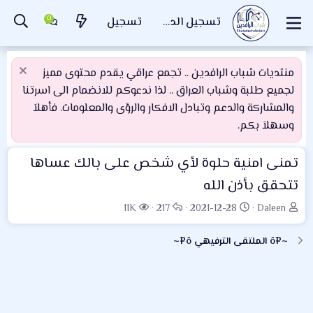
تسجيل الدخول
تسجيل
منتديات شباب الرافدين .. تجمع عراقي يقدم محتوى مميز
لجميع طلبة وشباب العراق .. لذا ندعوكم للانضمام الى اسرتنا
والمشاركة والدعم وتبادل الافكار والرؤى والمعلومات. فأهلاَ
وسهلاَ بكم.
تمنى امنية حلوة لأي شخص على بالك عساها
تتحقق بأذن الله
ب
ت
ا
ا
11K
217
2021-12-28
Daleen
ا
ا
ل
ل
د
ر
ر
م
~¤ô الملتقى الترفيهي ô¤~
ئ
ي
د
ش
ا
خ
و
ا
ل
ا
د
ه
م
ل
د