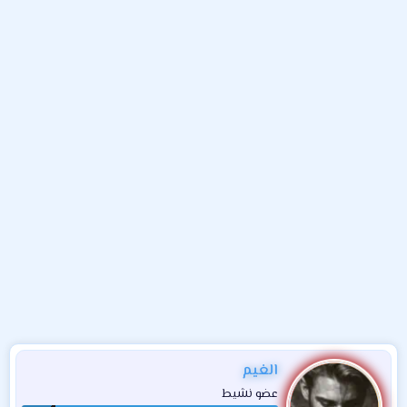
و
ب
ا
ض
د
ت
و
ء
ع
الغيم
عضو نشيط