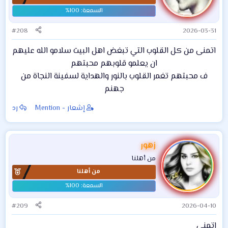
#208
2026-03-31
اتمنى من كل القلوب التي تبغض اهل البيت سلامو الله عليهم
ان يعلمو قلوبهم محبتهم
ف محبتهم تغمر القلوب بالنور والهداية لسفينة النجاة من
جهنم​
إشعار - Mention
رد
زهور
من أهلنا
من أهلنا
#209
2026-04-10
اتمنى