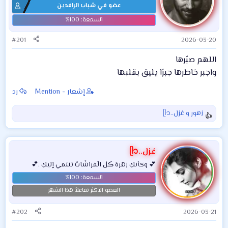
عضو في شباب الرافدين
#201
2026-03-20
اللهم صبّرها
واجبر خاطرها جبرًا يليق بقلبها
إشعار - Mention
رد
زهور
و
غزل..ᥫ᭡
ا
ل
ت
ف
غزل..ᥫ᭡
ا
💕 وكأنكِ زهرهَ ڪلٰ الٓفراشَاتَ تنتمي إليكِ .💕
ع
ل
ا
العضو الاكثر تفاعلاً هذا الشهر
ت
:
#202
2026-03-21