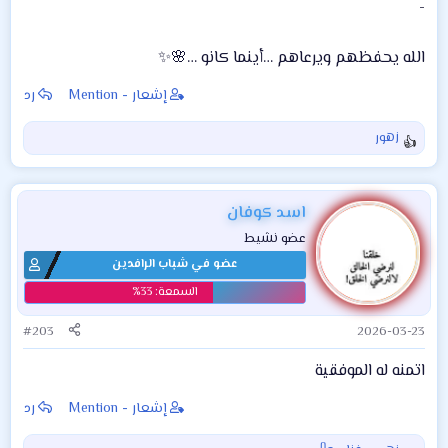
-
الله يحفظهم ويرعاهم …أينما كانو …🌸✨
إشعار - Mention
رد
زهور
ا
ل
ت
ف
اسد كوفان
ا
عضو نشيط
ع
عضو في شباب الرافدين
ل
ا
ت
:
#203
2026-03-23
اتمنه له الموفقية
إشعار - Mention
رد