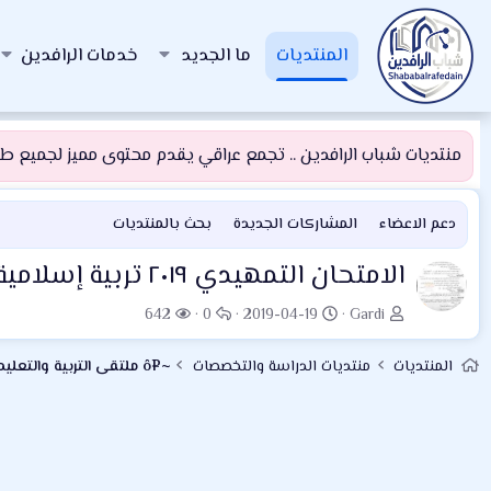
المنتديات
ما الجديد
خدمات الرافدين
منتديات شباب الرافدين .. تجمع عراقي يقدم محتوى مميز لجميع طلبة
دعم الاعضاء
المشاركات الجديدة
بحث بالمنتديات
الامتحان التمهيدي ٢٠١٩ تربية إسلامية سادس ابتدائي
ب
ت
ا
ا
642
0
2019-04-19
Gardi
ا
ا
ل
ل
د
ر
ر
م
المنتديات
منتديات الدراسة والتخصصات
~¤ô ملتقى التربية والتعليم ô¤~
ئ
ي
د
ش
ا
خ
و
ا
ل
ا
د
ه
م
ل
د
و
ب
ا