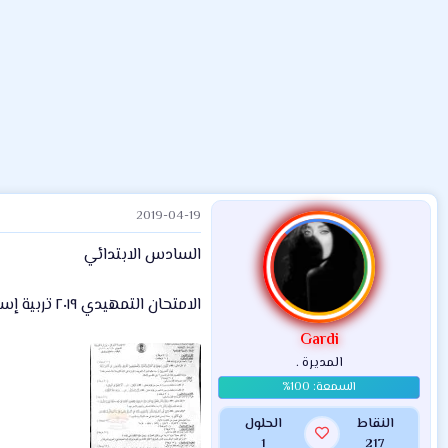
ض
د
ت
و
ء
ع
2019-04-19
السادس الابتدائي
الامتحان التمهيدي ٢٠١٩ تربية إسلامية سادس ابتدائي
Gardi
المديرة .
النقاط
الحلول
1
217