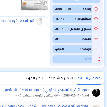
إنضم
2018-10-01
المشاركات
41,347
اسئله جغرافيه ثالث متوسط ٢٠١٩ اعداد
مستوى التفاعل
21,514
النقاط
217
الإقامة
العراق
Gardi
محتوى مشابه
الاكثر مشاهدة
عرض المزيد
جميع نتائج التمهيدي (خارجي ) جميع محافضات السادس الابتدائ
Gardi
2019-02-14
~¤ô ملتقى التربية والتعليم ô¤~
نماذج اسئلة و قصاصات الامتحان الشفوي للصف الرابع الابتدائي اللغه الان