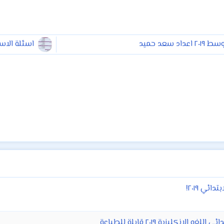
 سعد حميد
اسئلة الاسل
ي ٢٠١٩!
كليزية ٢٠١٩ قابلة للطباعة