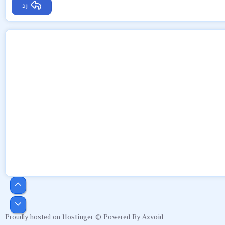
رد
أعلى
أسفل
Proudly hosted on
Hostinger
© Powered By
Axvoid