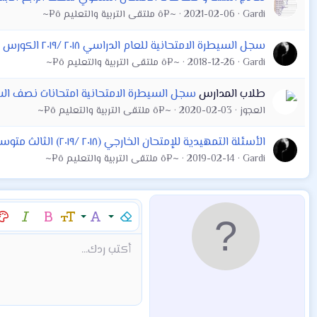
Gardi
2021-02-06
~¤ô ملتقى التربية والتعليم ô¤~
سجل السيطرة الامتحانية للعام الدراسي ٢٠١٨ /٢٠١٩ الكورس الاول
Gardi
2018-12-26
~¤ô ملتقى التربية والتعليم ô¤~
طلاب المدارس
سجل السيطرة الامتحانية امتحانات نصف السنة /٢٠١٩
العجوز
2020-02-03
~¤ô ملتقى التربية والتعليم ô¤~
الأسئلة التمهيدية للإمتحان الخارجي (٢٠١٨ /٢٠١٩) الثالث متوسط لجميع المواد مع أجوبة مادتي اللغة الإنكليزية والرياضيات
Gardi
2019-02-14
~¤ô ملتقى التربية والتعليم ô¤~
إزالة التنسيق
عائلة الخط
حجم الخط
غامق
مائل
لو
9
Arial
Mod:Alert
إقتباس
كود
إدراج خط أفقي
نص مخفي مضمن
محتوى مخفي
Mod:Warning
Mod:Info
شراء المنتج
Article
Encadre
Fieldset
شراء المن
hor
أكتب ردك...
10
Book Antiqua
12
Courier New
15
Georgia