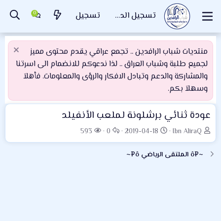
تسجيل الدخول
تسجيل
منتديات شباب الرافدين .. تجمع عراقي يقدم محتوى مميز
لجميع طلبة وشباب العراق .. لذا ندعوكم للانضمام الى اسرتنا
والمشاركة والدعم وتبادل الافكار والرؤى والمعلومات. فأهلاَ
وسهلاَ بكم.
عودة ثنائي برشلونة لملعب الأنفيلد
ب
ت
ا
ا
593
0
2019-04-18
Ibn AliraQ
ا
ا
ل
ل
د
ر
ر
م
~¤ô الملتقى الرياضي ô¤~
ئ
ي
د
ش
ا
خ
و
ا
ل
ا
د
ه
م
ل
د
و
ب
ا
ض
د
ت