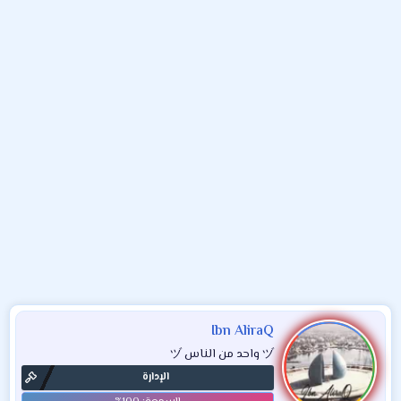
و
ء
ع
Ibn AliraQ
ヅ واحد من الناس ヅ
الإدارة