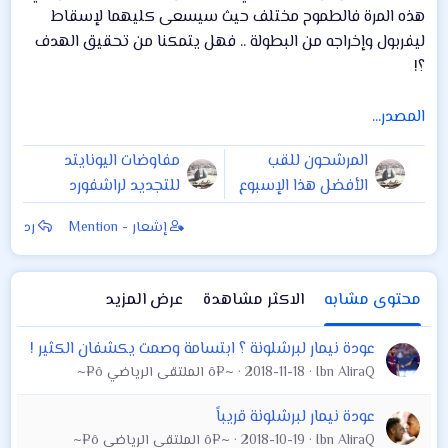
هذه المرة فالطموح مختلف حيث سيسعى كليهما لإسقاط
ليفربول وإخراجه من البطولة .. فهل يتمكنا من تحقيق الهدف
؟!
المصدر...
المرشحون للقب
مفاوضات اليونايتد
الأفضل هذا الإسبوع
للتجديد لراشفورد
في دوري الأبطال
على صفيح ساخن
إشعار - Mention
رد
محتوى مشابه
الاكثر مشاهدة
عرض المزيد
عودة نيمار لبرشلونة ؟ ابتسامة وصمت يكشفان الكثير !
Ibn AliraQ
2018-11-18
~¤ô الملتقى الرياضي ô¤~
عودة نيمار لبرشلونة قريباً
Ibn AliraQ
2018-10-19
~¤ô الملتقى الرياضي ô¤~