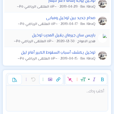
توخيل يوجه رسالة دعم لنيمار
Ibn AliraQ
2019-04-29
~¤ô الملتقى الرياضي ô¤~
صدام جديد بين توخيل ومبابى
Ibn AliraQ
2019-04-17
~¤ô الملتقى الرياضي ô¤~
باريس سان جيرمان يقيل المدرب توخيل
هدير الامواج
2020-12-30
~¤ô الملتقى الرياضي ô¤~
توخيل يكشف أسباب السقوط الكبير أمام ليل
Ibn AliraQ
2019-04-15
~¤ô الملتقى الرياضي ô¤~
غامق
مائل
حجم الخط
خيارات إضافية…
إدراج رابط
إدراج صورة
تراجع
خيارات إضافية…
خيارات إضافية…
معاينة
9
محاذاة لليسار
حفظ المسودة
قائمة مرتبة
عادي
إعادة
لون النص
الإبتسامات
إقتباس
تبديل الـ BB code
ميديا
عائلة الخط
قائمة
Background Color
إزالة التنسيق
إدراج جدول
المسودات
المحاذاة
كود
إدراج خط أفقي
محتوى مخفي
تنسيق الفقرة
مشطوب
مسطر
كود مضمن
نص مخفي مضمن
أكتب ردك...
Arial
10
حذف المسودة
عنوان 1
Book Antiqua
توسيط
قائمة غير مرتبة
12
Courier New
15
محاذاة لليمين
مسافة بادئة
عنوان 2
Georgia