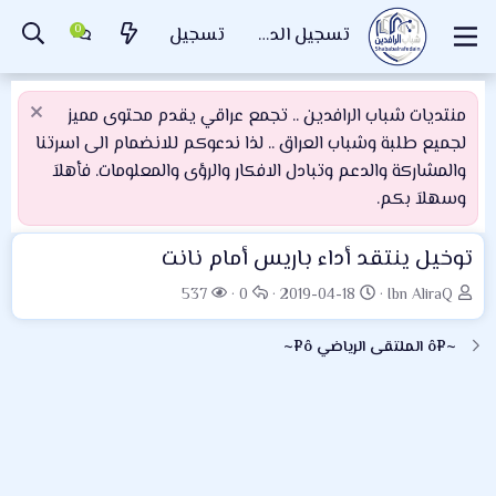
تسجيل الدخول
تسجيل
منتديات شباب الرافدين .. تجمع عراقي يقدم محتوى مميز
لجميع طلبة وشباب العراق .. لذا ندعوكم للانضمام الى اسرتنا
والمشاركة والدعم وتبادل الافكار والرؤى والمعلومات. فأهلاَ
وسهلاَ بكم.
توخيل ينتقد أداء باريس أمام نانت
ب
ت
ا
ا
537
0
2019-04-18
Ibn AliraQ
ا
ا
ل
ل
د
ر
ر
م
~¤ô الملتقى الرياضي ô¤~
ئ
ي
د
ش
ا
خ
و
ا
ل
ا
د
ه
م
ل
د
و
ب
ا
ض
د
ت