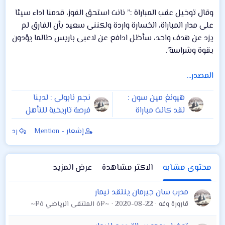
وقال توخيل عقب المباراة :” نانت استحق الفوز، قدمنا اداء سيئا
على مدار المباراة، الخسارة واردة ولكننى سعيد بأن الفارق لم
يزد عن هدف واحد، سأظل ادافع عن لاعبى باريس طالما يؤدون
بقوة وشراسة”.
المصدر...
هيونغ مين سون :
نجم نابولى : لدينا
لقد كانت مباراة
فرصة تاريخية للتأهل
قاسية وجنونية
على حساب ارسنال
إشعار - Mention
رد
محتوى مشابه
الاكثر مشاهدة
عرض المزيد
مدرب سان جيرمان ينتقد نيمار
قارورة وفه
2020-08-22
~¤ô الملتقى الرياضي ô¤~