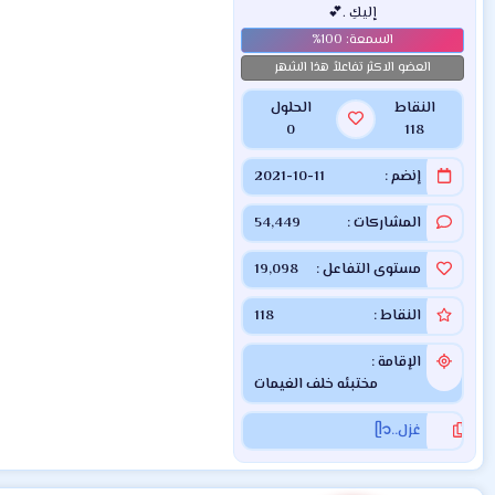
إليكِ .💕
العضو الاكثر تفاعلاً هذا الشهر
النقاط
الحلول
0
118
إنضم
2021-10-11
المشاركات
54,449
مستوى التفاعل
19,098
النقاط
118
الإقامة
مختبئه خلف الغيمات
غزل..ᥫ᭡