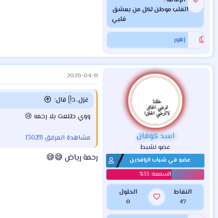
القلب موطن لكل من يعشق
قلبي
زهور
2026-04-11
غزل..ᥫ᭡ قال:
ووي طلعت بلا رحمه 😢
اسد كوفان
مشاهدة المرفق 130211
عضو نشيط
رحمة رياض 😅😅
عضو في شباب الرافدين
النقاط
الحلول
0
47