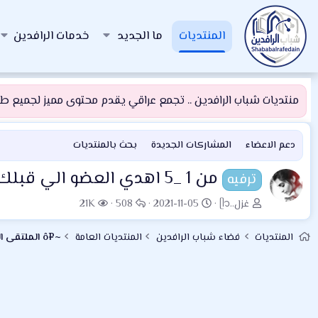
المنتديات
ما الجديد
خدمات الرافدين
منتديات شباب الرافدين .. تجمع عراقي يقدم محتوى مميز لجميع طلبة
دعم الاعضاء
المشاركات الجديدة
بحث بالمنتديات
من 1 _5 اهدي العضو الي قبلك (ورده , راشدي , رفسه , بوسه , كلمه جميله ) .,
ترفيه
ب
ت
ا
ا
غزل..ᥫ᭡
2021-11-05
508
21K
ا
ا
ل
ل
د
ر
ر
م
المنتديات
فضاء شباب الرافدين
المنتديات العامة
~¤ô الملتقى الترفيهي ô¤~
ئ
ي
د
ش
ا
خ
و
ا
ل
ا
د
ه
م
ل
د
و
ب
ا