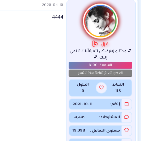
2026-04-16
4444
غزل..ᥫ᭡
💕 وكأنكِ زهرهَ ڪلٰ الٓفراشَاتَ تنتمي
إليكِ .💕
العضو الاكثر تفاعلاً هذا الشهر
النقاط
الحلول
0
118
إنضم
2021-10-11
المشاركات
54,449
مستوى التفاعل
19,098