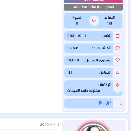
العضو الاكثر تفاعلاً هذا الشهر
النقاط
الحلول
0
118
إنضم
2021-10-11
المشاركات
54,449
مستوى التفاعل
19,098
النقاط
118
الإقامة
مختبئه خلف الغيمات
غزل..ᥫ᭡
2026-04-11