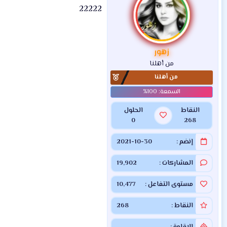
22222
زهور
من أهلنا
من أهلنا
النقاط
الحلول
0
268
إنضم
2021-10-30
المشاركات
19,902
مستوى التفاعل
10,477
النقاط
268
الإقامة