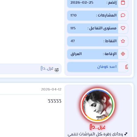
إنضم
2026-02-25
المشاركات
170
مستوى التفاعل
115
النقاط
47
الإقامة
العراق
اسد كوفان
غزل..ᥫ᭡
ا
ل
ت
2026-04-12
ف
ا
33333
ع
ل
ا
ت
:
غزل..ᥫ᭡
💕 وكأنكِ زهرهَ ڪلٰ الٓفراشَاتَ تنتمي