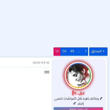
ض
د
ت
و
ء
ع
السابق
1
…
49
50
51
2026-04-10
1111
غزل..ᥫ᭡
💕 وكأنكِ زهرهَ ڪلٰ الٓفراشَاتَ تنتمي
إليكِ .💕