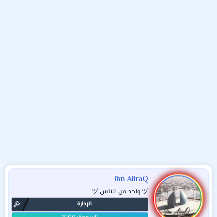
و
ء
ع
Ibn AliraQ
ヅ واحد من الناس ヅ
الإدارة