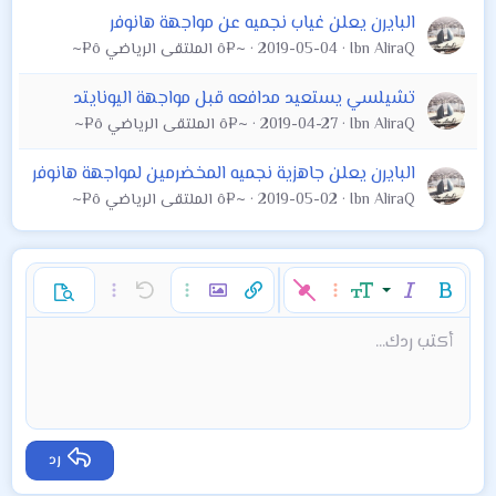
البايرن يعلن غياب نجميه عن مواجهة هانوفر
Ibn AliraQ
2019-05-04
~¤ô الملتقى الرياضي ô¤~
تشيلسي يستعيد مدافعه قبل مواجهة اليونايتد
Ibn AliraQ
2019-04-27
~¤ô الملتقى الرياضي ô¤~
البايرن يعلن جاهزية نجميه المخضرمين لمواجهة هانوفر
Ibn AliraQ
2019-05-02
~¤ô الملتقى الرياضي ô¤~
غامق
مائل
حجم الخط
خيارات إضافية…
إدراج رابط
إدراج صورة
تراجع
خيارات إضافية…
خيارات إضافية…
معاينة
9
محاذاة لليسار
حفظ المسودة
قائمة مرتبة
عادي
إعادة
لون النص
الإبتسامات
إقتباس
تبديل الـ BB code
ميديا
عائلة الخط
قائمة
Background Color
إزالة التنسيق
إدراج جدول
المسودات
المحاذاة
كود
إدراج خط أفقي
محتوى مخفي
تنسيق الفقرة
مشطوب
مسطر
كود مضمن
نص مخفي مضمن
أكتب ردك...
Arial
10
حذف المسودة
عنوان 1
Book Antiqua
توسيط
قائمة غير مرتبة
12
Courier New
15
محاذاة لليمين
مسافة بادئة
عنوان 2
Georgia
18
ضبط
إزالة المسافة البادئة
عنوان 3
رد
Tahoma
22