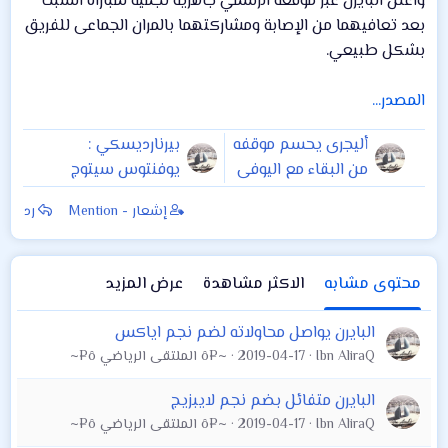
واعلن البايرن عبر موقعه الرسمي جاهزية نجميه لمباراة السبت
بعد تعافيهما من الإصابة ومشاركتهما بالمران الجماعى للفريق
بشكل طبيعي.
المصدر...
أليجرى يحسم موقفه
بيرنارديسكي :
من البقاء مع اليوفى
يوفنتوس سيتوج
بدورى الأبطال
إشعار - Mention
رد
محتوى مشابه
الاكثر مشاهدة
عرض المزيد
البايرن يواصل محاولاته لضم نجم اياكس
Ibn AliraQ
2019-04-17
~¤ô الملتقى الرياضي ô¤~
البايرن متفائل بضم نجم لايبزيج
Ibn AliraQ
2019-04-17
~¤ô الملتقى الرياضي ô¤~