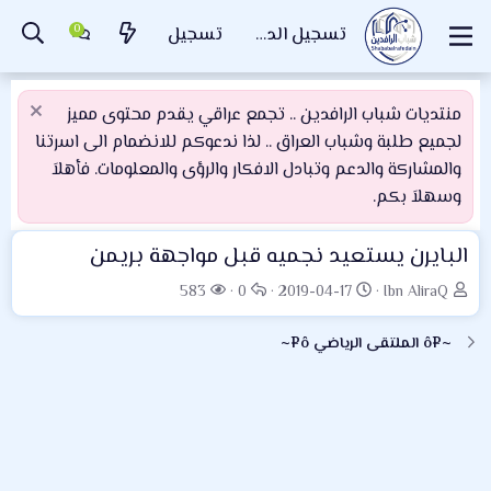
تسجيل الدخول
تسجيل
منتديات شباب الرافدين .. تجمع عراقي يقدم محتوى مميز
لجميع طلبة وشباب العراق .. لذا ندعوكم للانضمام الى اسرتنا
والمشاركة والدعم وتبادل الافكار والرؤى والمعلومات. فأهلاَ
وسهلاَ بكم.
البايرن يستعيد نجميه قبل مواجهة بريمن
ب
ت
ا
ا
583
0
2019-04-17
Ibn AliraQ
ا
ا
ل
ل
د
ر
ر
م
~¤ô الملتقى الرياضي ô¤~
ئ
ي
د
ش
ا
خ
و
ا
ل
ا
د
ه
م
ل
د
و
ب
ا
ض
د
ت