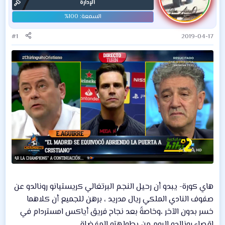
الإدارة
#1
2019-04-17
هاي كورة- يبدو أن رحيل النجم البرتغالي كريستيانو رونالدو عن
صفوف النادي الملكي ريال مدريد ، برهن للجميع أن كلاهما
خسر بدون الآخر ،وخاصةً بعد نجاح فريق أياكس امستردام في
إقصاء رونالدو اليوم من بطولهته المفضلة .