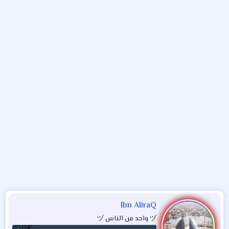
و
ب
ا
ض
د
ت
و
ء
ع
Ibn AliraQ
ヅ واحد من الناس ヅ