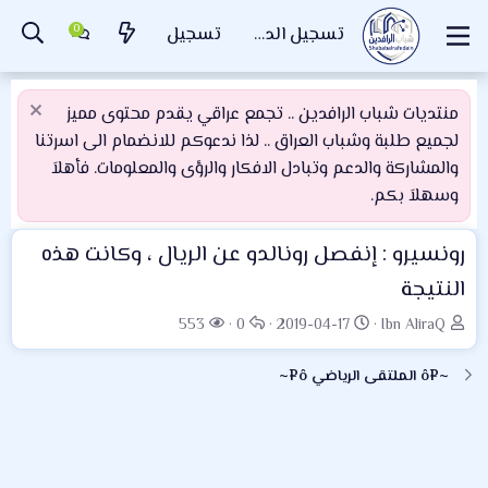
تسجيل الدخول
تسجيل
منتديات شباب الرافدين .. تجمع عراقي يقدم محتوى مميز
لجميع طلبة وشباب العراق .. لذا ندعوكم للانضمام الى اسرتنا
والمشاركة والدعم وتبادل الافكار والرؤى والمعلومات. فأهلاَ
وسهلاَ بكم.
رونسيرو : إنفصل رونالدو عن الريال ، وكانت هذه
النتيجة
ب
ت
ا
ا
553
0
2019-04-17
Ibn AliraQ
ا
ا
ل
ل
د
ر
ر
م
~¤ô الملتقى الرياضي ô¤~
ئ
ي
د
ش
ا
خ
و
ا
ل
ا
د
ه
م
ل
د