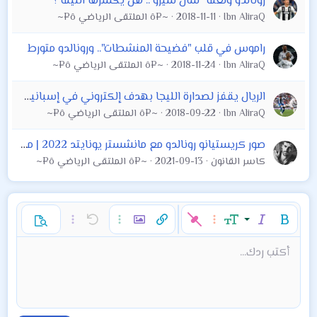
رونالدو ولعنة "سان سيرو".. هل يكسرها الليلة ؟
Ibn AliraQ
2018-11-11
~¤ô الملتقى الرياضي ô¤~
راموس في قلب "فضيحة المنشطات".. ورونالدو متورط
Ibn AliraQ
2018-11-24
~¤ô الملتقى الرياضي ô¤~
الريال يقفز لصدارة الليجا بهدف إلكتروني في إسبانيول
Ibn AliraQ
2018-09-22
~¤ô الملتقى الرياضي ô¤~
صور كريستيانو رونالدو مع مانشستر يونايتد 2022 | مانشستر يونايتد قوته في المشاركة الأولى لنجمه كريستيانو رونالدو
كاسر القانون
2021-09-13
~¤ô الملتقى الرياضي ô¤~
غامق
مائل
حجم الخط
خيارات إضافية…
إدراج رابط
إدراج صورة
تراجع
خيارات إضافية…
خيارات إضافية…
معاينة
9
محاذاة لليسار
حفظ المسودة
قائمة مرتبة
عادي
إعادة
لون النص
الإبتسامات
إقتباس
تبديل الـ BB code
ميديا
عائلة الخط
قائمة
Background Color
إزالة التنسيق
إدراج جدول
المسودات
المحاذاة
كود
إدراج خط أفقي
محتوى مخفي
تنسيق الفقرة
مشطوب
مسطر
كود مضمن
نص مخفي مضمن
أكتب ردك...
Arial
10
حذف المسودة
عنوان 1
Book Antiqua
توسيط
قائمة غير مرتبة
12
Courier New
15
محاذاة لليمين
مسافة بادئة
عنوان 2
Georgia