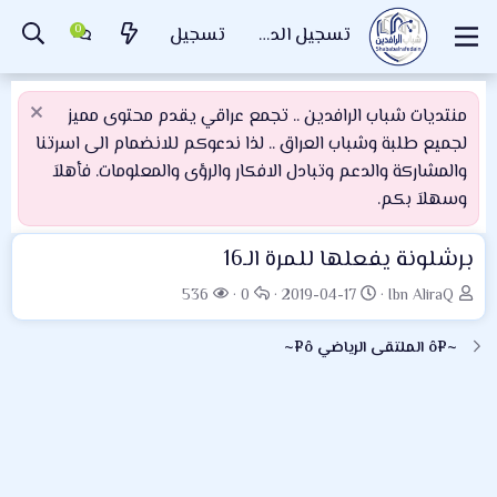
تسجيل الدخول
تسجيل
منتديات شباب الرافدين .. تجمع عراقي يقدم محتوى مميز
لجميع طلبة وشباب العراق .. لذا ندعوكم للانضمام الى اسرتنا
والمشاركة والدعم وتبادل الافكار والرؤى والمعلومات. فأهلاَ
وسهلاَ بكم.
برشلونة يفعلها للمرة الـ16
ب
ت
ا
ا
536
0
2019-04-17
Ibn AliraQ
ا
ا
ل
ل
د
ر
ر
م
~¤ô الملتقى الرياضي ô¤~
ئ
ي
د
ش
ا
خ
و
ا
ل
ا
د
ه
م
ل
د
و
ب
ا
ض
د
ت