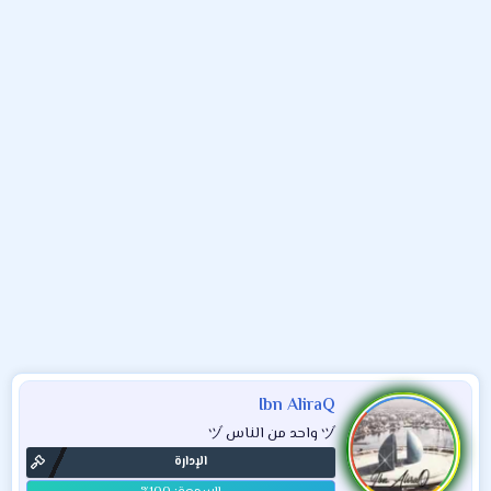
و
ء
ع
Ibn AliraQ
ヅ واحد من الناس ヅ
الإدارة