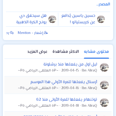
المصدر...
حسين ياسين يُدافع
هل سيحقق دي
عن كريستيانو !
يونج الكرة الذهبية
هذا العام ؟
إشعار - Mention
رد
محتوى مشابه
الاكثر مشاهدة
عرض المزيد
ليل اول من يفعلها منذ برشلونة
Ibn AliraQ
2019-04-15
~¤ô الملتقى الرياضي ô¤~
آرسنال يفعلها للمرة الأولي هذا الموسم
Ibn AliraQ
2019-04-16
~¤ô الملتقى الرياضي ô¤~
توتنهام يفعلها للمرة الأولى منذ 62
Ibn AliraQ
2019-04-18
~¤ô الملتقى الرياضي ô¤~