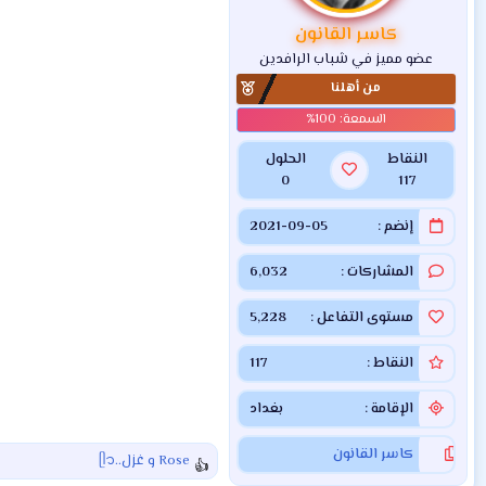
ت
:
كاسر القانون
عضو مميز في شباب الرافدين
من أهلنا
النقاط
الحلول
0
117
إنضم
2021-09-05
المشاركات
6,032
مستوى التفاعل
5,228
النقاط
117
الإقامة
بغداد
كاسر القانون
Rose
و
غزل..ᥫ᭡
ا