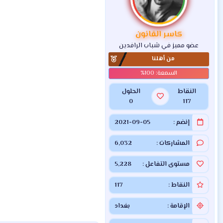
ل
ا
ت
:
كاسر القانون
عضو مميز في شباب الرافدين
من أهلنا
النقاط
الحلول
0
117
إنضم
2021-09-05
المشاركات
6,032
مستوى التفاعل
5,228
النقاط
117
الإقامة
بغداد