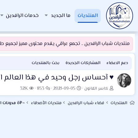
المنتديات
ما الجديد
خدمات الرافدين
منتديات شباب الرافدين .. تجمع عراقي يقدم محتوى مميز لجميع طلبة
دعم الاعضاء
المشاركات الجديدة
بحث بالمنتديات
♥ آحساس رجل وحيد في هذا العالم ا
ب
ت
ا
ا
كاسر القانون
2021-09-05
853
32K
ا
ا
ل
ل
د
ر
ر
م
المنتديات
فضاء شباب الرافدين
منتديات الأصدقاء
~¤ô مدونات الأعضاء ô¤~
ئ
ي
د
ش
ا
خ
و
ا
ل
ا
د
ه
م
ل
د
و
ب
ا