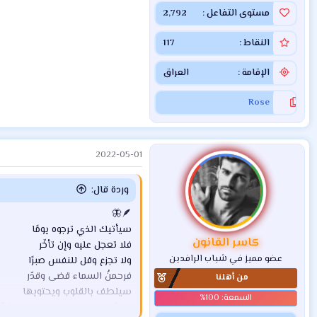
مستوى التفاعل
2,792
النقاط
117
الإقامة
العراق
Rose
2022-05-01
وردة قال:
🪶🦋
سيأتيك الذي ترجوه يومًا
كاسر القانون
فلا تعجل عليه وإن تأخّر
عضو مميز في شباب الرافدين
ولا تجزع وقل للنفس صبرًا
فرحمنُ السماء قضى وقدّر
من أهلنا
سيلطف بالقلوب ويحتويها
ويجبُر في الحنايـا ما تبقى ✨🍀