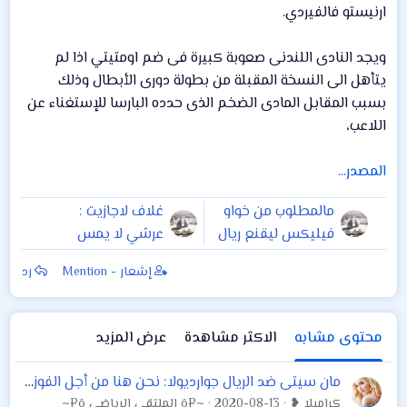
ارنيستو فالفيردي.
ويجد النادى اللندنى صعوبة كبيرة فى ضم اومتيتي اذا لم
يتأهل الى النسخة المقبلة من بطولة دورى الأبطال وذلك
بسبب المقابل المادى الضخم الذى حدده البارسا للإستغناء عن
اللاعب،
المصدر...
مالمطلوب من خواو
غلاف لاجازيت :
فيليكس ليقنع ريال
عرشي لا يمس
مدريد أو برشلونة
إشعار - Mention
رد
بدفع 120 مليون يورو
لشرائه ؟
محتوى مشابه
الاكثر مشاهدة
عرض المزيد
مان سيتى ضد الريال جوارديولا: نحن هنا من أجل الفوز بلقب دورى الأبطال
كراميلا ❥
2020-08-13
~¤ô الملتقى الرياضي ô¤~