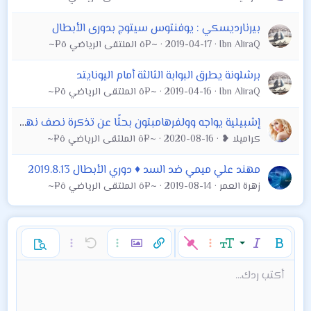
بيرنارديسكي : يوفنتوس سيتوج بدورى الأبطال
Ibn AliraQ
2019-04-17
~¤ô الملتقى الرياضي ô¤~
برشلونة يطرق البوابة الثالثة أمام اليونايتد
Ibn AliraQ
2019-04-16
~¤ô الملتقى الرياضي ô¤~
إشبيلية يواجه وولفرهامبتون بحثًا عن تذكرة نصف نهائى الدورى الأوروبية
كراميلا ❥
2020-08-16
~¤ô الملتقى الرياضي ô¤~
مهند علي ميمي ضد السد ♦ دوري الأبطال 2019.8.13
زهرة العمر
2019-08-14
~¤ô الملتقى الرياضي ô¤~
غامق
مائل
حجم الخط
خيارات إضافية…
إدراج رابط
إدراج صورة
تراجع
خيارات إضافية…
خيارات إضافية…
معاينة
9
محاذاة لليسار
حفظ المسودة
قائمة مرتبة
عادي
إعادة
لون النص
الإبتسامات
إقتباس
تبديل الـ BB code
ميديا
عائلة الخط
قائمة
Background Color
إزالة التنسيق
إدراج جدول
المسودات
المحاذاة
كود
إدراج خط أفقي
محتوى مخفي
تنسيق الفقرة
مشطوب
مسطر
كود مضمن
نص مخفي مضمن
أكتب ردك...
Arial
10
حذف المسودة
عنوان 1
Book Antiqua
توسيط
قائمة غير مرتبة
12