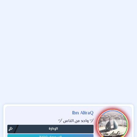
و
ء
ع
Ibn AliraQ
ヅ واحد من الناس ヅ
الإدارة