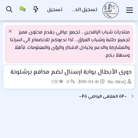
تسجيل الدخول
تسجيل
منتديات شباب الرافدين .. تجمع عراقي يقدم محتوى مميز
لجميع طلبة وشباب العراق .. لذا ندعوكم للانضمام الى اسرتنا
والمشاركة والدعم وتبادل الافكار والرؤى والمعلومات. فأهلاَ
وسهلاَ بكم.
دورى الأبطال بوابة ارسنال لضم مدافع برشلونة
ب
ت
ا
ا
531
0
2019-04-16
Ibn AliraQ
ا
ا
ل
ل
د
ر
ر
م
~¤ô الملتقى الرياضي ô¤~
ئ
ي
د
ش
ا
خ
و
ا
ل
ا
د
ه
م
ل
د
و
ب
ا
ض
د
ت