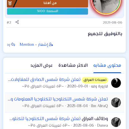
مدي
من أهلنا
ل
ا
ت
:
#2
2021-08-06
بالتوفيق للجميع
إشعار - Mention
رد
محتوى مشابه
الاكثر مشاهدة
عرض المزيد
تعلن شركة شمس الصادق للمقاولات و التجارة العامة البصرة عن حاجتها الى الاختصاصات التالية
تعيينات العراق
قارورة وفه
2020-09-01
~¤ô تعيينات العراق ô¤~
تعلن شركة شمس التكنلوجيا لتكنلوجيا المعلومات والانترنت (شمس تليكوم) عن حاجتها للوظائف التالية : 1-موظف دعم فني (Technical Support) : يفضل ان يكون حاصل
Ibn AliraQ
2021-08-04
~¤ô تعيينات العراق ô¤~
وظائف العراق
تعلن شركة شمس التكنلوجيا لتكنلوجيا المعلومات والانترنت (شمس تليكوم) عن حاجتها للوظائف التالية : 1-موظف دعم فني ( (Technical Support : يفضل ان يكون حاص
Dunea
2021-08-06
~¤ô تعيينات العراق ô¤~