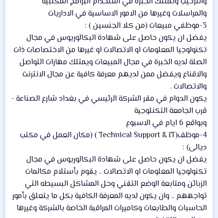
والترحيب وتمتلك الخبرة في استخدام البرامج المكتبية
والمراسلات وغيرها من الامور الاساسية في الاداريات
3-موظفي مبيعات (من كلا الجنسين ) :
يفضل ان يكون حاصل على شهادة البكالوريوس في مجال
تكنولوجيا المعلومات او الاتصالات او غيرها من الاختصاصات ذات
الصلة لديه الخبرة في مجال المبيعات ويمتلك مهارات التواصل
والاقناع ويفضل ممن لديهم معرفة كافية عن مجال الانترنت
والاتصالات .
يكون الدوام في مقر الشركة الرئيسي في بغداد شارع الصناعة -
قرب الجامعة التكنلوجية
وبواقع 6 ايام في الاسبوع
4-موظف(Technical Support & IT ) (مكان العمل في مكتب
ديالى) :
يفضل ان يكون حاصل على شهادة البكالوريوس في مجال
تكنولوجيا المعلومات او الاتصالات .. يقوم بأستلام مكالمات
الزبائن ومتابعة الوضع التقني وحل المشاكل البسيطه التي
تواجههم .. وان يكون لديه المعرفة الكافية بكل ما يتعلق بأمور
الحاسبات والطابعات وكاميرات المراقبة الخاصة بالشركة وغيرها