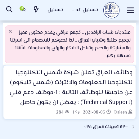
تسجيل الدخول
تسجيل
منتديات شباب الرافدين .. تجمع عراقي يقدم محتوى مميز
لجميع طلبة وشباب العراق .. لذا ندعوكم للانضمام الى اسرتنا
والمشاركة والدعم وتبادل الافكار والرؤى والمعلومات. فأهلاَ
وسهلاَ بكم.
وظائف العراق
تعلن شركة شمس التكنلوجيا
لتكنلوجيا المعلومات والانترنت (شمس تليكوم)
عن حاجتها للوظائف التالية : 1-موظف دعم فني
(Technical Support) : يفضل ان يكون حاصل
ب
ت
ا
ا
284
1
2021-08-05
Daleen
ا
ا
ل
ل
د
ر
ر
م
~¤ô تعيينات العراق ô¤~
ئ
ي
د
ش