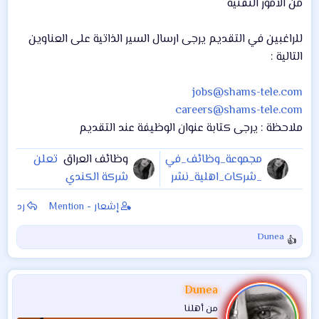
من الامور التقنية
للراغبين في التقديم يرجى ارسال السير الذاتية على العناوين
التالية :
jobs@shams-tele.com
careers@shams-tele.com
ملاحظة : يرجى كتابة عنوان الوظيفة عند التقديم
مجموعة_وظائف_في
وظائف العراق
تعلن
_شركات_اهلية_نشر
شركة الكندي
ت_بتاريخ 2021/8/4
للصناعات الدوائية عن
إشعار - Mention
رد
حاجتها إلى الوظائف
التالية : مدير تسويق
Dunea
ا
1) حسن السيرة
ل
والسلوك 2) خبرة لا
ت
تقل عن ثلاث سنوات
ف
Dunea
ا
في مجال التسويق
من أهلنا
ع