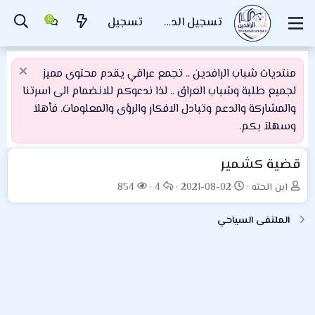
تسجيل الدخول
تسجيل
منتديات شباب الرافدين .. تجمع عراقي يقدم محتوى مميز
لجميع طلبة وشباب العراق .. لذا ندعوكم للانضمام الى اسرتنا
والمشاركة والدعم وتبادل الافكار والرؤى والمعلومات. فأهلاَ
وسهلاَ بكم.
قضية كشمير
ب
ت
ا
ا
ابن الحته
2021-08-02
4
854
ا
ا
ل
ل
د
ر
ر
م
الملتقى السياحي
ئ
ي
د
ش
ا
خ
و
ا
ل
ا
د
ه
م
ل
د
و
ب
ا
ض
د
ت