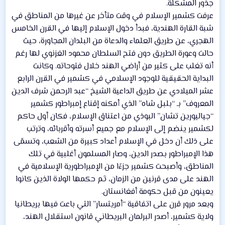
جذور المشكلة.
عرفت كشمير الإسلام في وقت متأخر عن غيرها من المناطق في
شبة القارة الهندية، فبدأ دخول الإسلام إليها في القرن الخامس
الهجري، عن طريق العلماء والدعاة من البلدان المجاورة، حيث
حالت وعورة الطريق دون فتح السلطان محمود الغزنوي لها رغم
أنه تغلب على كثير من أراضي الهند خلال فتوحاته. وكانت
البداية الحقيقية للوجود الإسلامي في كشمير في القرن الرابع
عشر الميلادي عن طريق الداعية الشيخ “عبد الرحمن شرف الدين
المعروف” بـ “بلبل شاه” الذي أمكنه إقناع إمبراطور كشمير
“جياليورين تشان” البوذي من اعتناق الإسلام، فكان أول حاكم
لكشمير ينضم إلى الإسلام مع جميع أسرته وأقربائه، وترتب
على ذلك أن دخل في الإسلام أعداد كبيرة من الشعب، وتسمّى
هذا الإمبراطور بصدر الدين، وصار المسلمون أغلبية في تلك
المناطق، وأصبحت كشمير جزءًا من الإمبراطورية الإسلامية في
الهند على مدى قرنين من الزمان، ثم حكمها الولاة الذين كانوا
يعينون من قبل حكومة أفغانستان.
وبعد مرور قرن على اتفاقية “أمريتسار” التي باعت فيها بريطانيا
ولاية كشمير، أصدر البرلمان البريطاني قانون استقلال الهند،