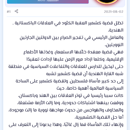
#1
2021-08-02
تظل قضية كشمير العقبة الكئود في العلاقات الباكستانية ـ
الهندية،
والعامل الرئيسي في تفجير الصراع بين الدولتين الجارتين
النوويتين،
فهي قضية معقدة خلَّفها الاستعمار، وغذتها الأطماع
الإقليمية، وكلما ازداد مرور الزمن عليها ازدادت تعقيدًا
حتى ليخيل للدارس للعلاقات والتفاعلات السياسية في منطقة
شبه القارة الهندية أن قضية كشمير تشبه
إلى حد كبير مأساة فلسطين. ولقضية كشمير على الساحة
السياسية العالمية أهمية خاصة، حيث
كانت سببا رئيسيا في توتر العلاقات بين الهند وباكستان،
ووقعت بينهما اشتباكات حدودية، وما زالت الأزمة مشتعلة،
والمخاوف والهواجس من حدوث مواجهة نووية ما زالت موجودة،
أما حل القضية الكشميرية،
وإنهاء تلك المأساة فما زال غائبًا، وهذا يدعونا إلى التعرف على