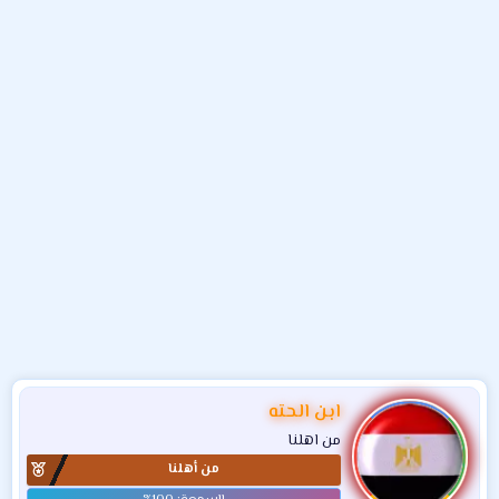
و
ء
ع
ابن الحته
من اهلنا
من أهلنا