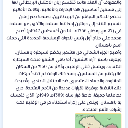
والمعروف أن الهند كانت تتقسم إبان الاحتلال البريطاني لها
إلى قسمين أساسيين هما الإمارات والأقاليم، وكانت الأقاليم
تخضع للحكم المباشر من البريطانيين، وعندما صدر إعلان
تقسيم الهند إلى دولتين إحداهما مسلمة والأخرى غير مسلمة
في (27 من رمضان 1366هـ=14 من أغسطس 1947م) أصبح
محمد علي جناح أول رئيس للدولة الإسلامية الجديدة التي حملت
اسم باكستان.
وأصبح الجزء الشمالي من كشمير يخضع لسيطرة باكستان،
ويعرف باسم “آزاد كشمير”، أما باقي كشمير فتحت السيطرة
الهندية، ويشمل ثلثي الإقليم، وأكثر من 60% من السكان
غالبيتهم من المسلمين، ومنذ ذلك الوقت لم تهدأ حركات
المقاومة والجهاد الكشميري ضد الاحتلال الهندي، وأصبحت
تلك القضية موضوعًا لقرارات عديدة من الأمم المتحدة، جرى
تجاهلها جميعًا، خاصة قرار سنة (1369هـ 1949م) الذي تتمسك
به باكستان، وينص على إجراء استفتاء حر في الإقليم تحت
إشراف الأمم المتحدة.