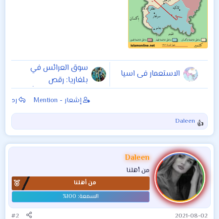
سوق العرائس في
الاستعمار فى اسيا
بلغاريا: رقص
وملابس مثيرة بحثًا
إشعار - Mention
رد
عن العريس
Daleen
ا
ل
ت
ف
Daleen
ا
من أهلنا
ع
من أهلنا
ل
ا
ت
:
#2
2021-08-02