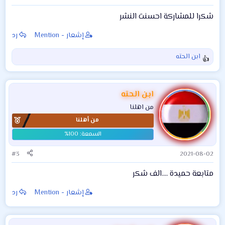
شكرا للمشاركة احسنت النشر
إشعار - Mention
رد
ابن الحته
ا
ل
ت
ف
ابن الحته
ا
من اهلنا
ع
من أهلنا
ل
ا
ت
:
#3
2021-08-02
متابعة حميدة ....الف شكر
إشعار - Mention
رد