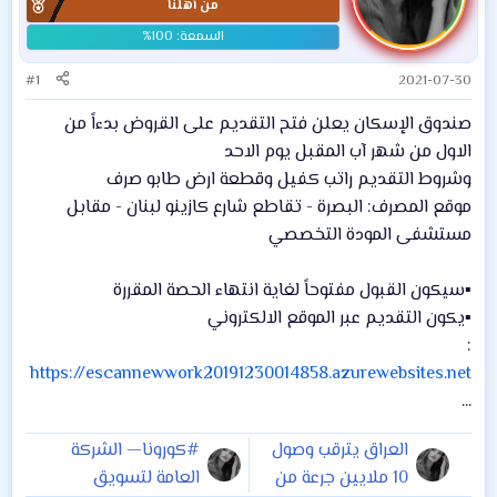
من أهلنا
#1
2021-07-30
صندوق الإسكان يعلن فتح التقديم على القروض بدءاً من
الاول من شهر آب المقبل يوم الاحد
وشروط التقديم راتب كفيل وقطعة ارض طابو صرف
موقع المصرف: البصرة - تقاطع شارع كازينو لبنان - مقابل
مستشفى المودة التخصصي
▪️سيكون القبول مفتوحاً لغاية انتهاء الحصة المقررة
▪️يكون التقديم عبر الموقع الالكتروني
:
https://escannewwork20191230014858.azurewebsites.net
...
العراق يترقب وصول
#كورونا— الشركة
10 ملايين جرعة من
العامة لتسويق