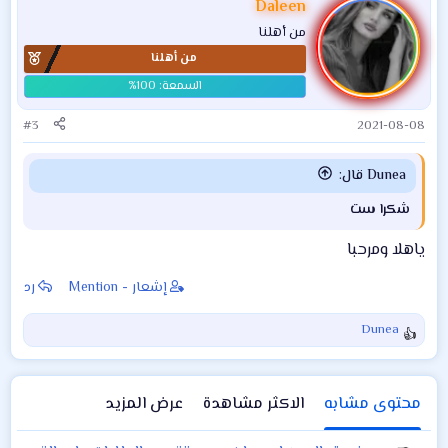
ف
Daleen
ا
من أهلنا
ع
من أهلنا
ل
ا
ت
:
#3
2021-08-08
Dunea قال:
شكرا ست
ياهلا ومرحبا
إشعار - Mention
رد
Dunea
ا
ل
ت
ف
محتوى مشابه
الاكثر مشاهدة
عرض المزيد
ا
ع