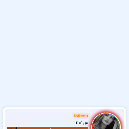
و
ب
ا
ض
د
ت
و
ء
ع
Daleen
من أهلنا