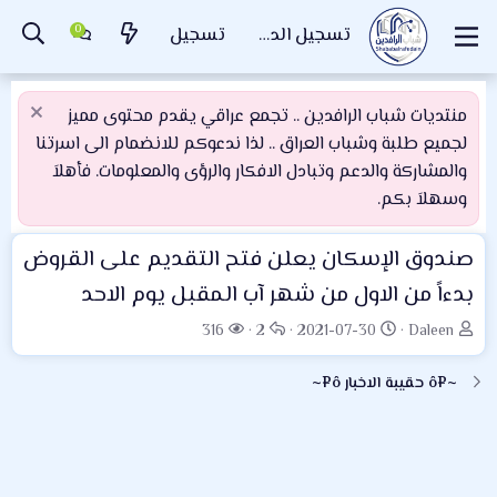
تسجيل الدخول
تسجيل
منتديات شباب الرافدين .. تجمع عراقي يقدم محتوى مميز
لجميع طلبة وشباب العراق .. لذا ندعوكم للانضمام الى اسرتنا
والمشاركة والدعم وتبادل الافكار والرؤى والمعلومات. فأهلاَ
وسهلاَ بكم.
صندوق الإسكان يعلن فتح التقديم على القروض
بدءاً من الاول من شهر آب المقبل يوم الاحد
ب
ت
ا
ا
316
2
2021-07-30
Daleen
ا
ا
ل
ل
د
ر
ر
م
~¤ô حقيبة الاخبار ô¤~
ئ
ي
د
ش
ا
خ
و
ا
ل
ا
د
ه
م
ل
د