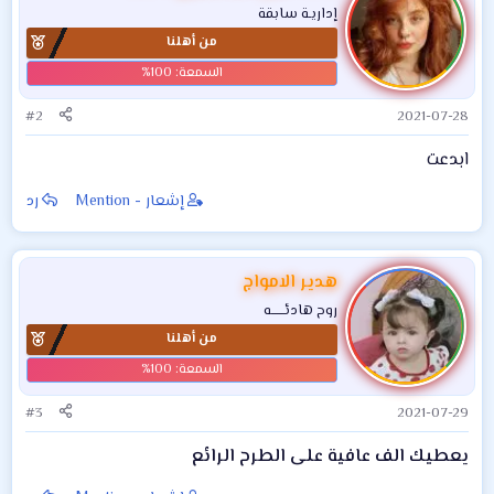
ا
إداريـة سابقة
ع
من أهلنا
ل
ا
ت
:
#2
2021-07-28
ابدعت
إشعار - Mention
رد
هدير الامواج
روح هادئــــــه
من أهلنا
#3
2021-07-29
يعطيك الف عافية على الطرح الرائع