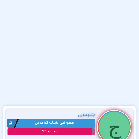
و
ء
ع
جليسى
ج
عضو في شباب الرافدين