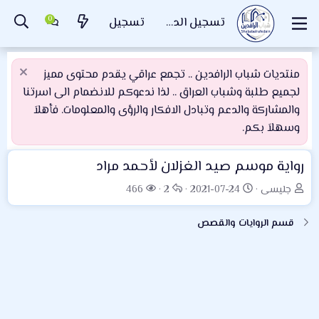
تسجيل الدخول
تسجيل
منتديات شباب الرافدين .. تجمع عراقي يقدم محتوى مميز
لجميع طلبة وشباب العراق .. لذا ندعوكم للانضمام الى اسرتنا
والمشاركة والدعم وتبادل الافكار والرؤى والمعلومات. فأهلاَ
وسهلاَ بكم.
رواية موسم صيد الغزلان لأحمد مراد
ب
ت
ا
ا
جليسى
2021-07-24
2
466
ا
ا
ل
ل
د
ر
ر
م
قسم الروايات والقصص
ئ
ي
د
ش
ا
خ
و
ا
ل
ا
د
ه
م
ل
د
و
ب
ا
ض
د
ت