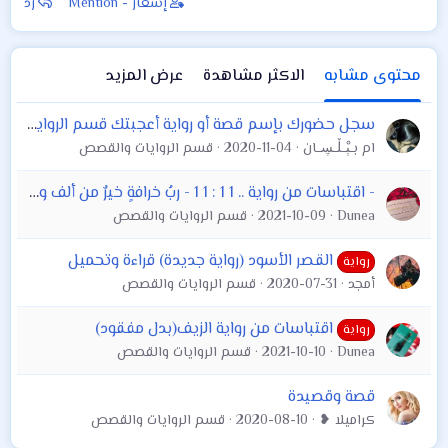
إشعار - Mention
رد
محتوى مشابه
الاكثر مشاهدة
عرض المزيد
سجل حضورك بإسم قصة أو رواية أعجبتك قسم الروايات والقصص
ام بــﯧْــڵــڛــان
2020-11-04
قسم الروايات والقصص
- اقتباسات من رواية .. 1 1 : 1 1 - ربُ خرافةٍ خيرٌ من ألف واقع ..♥️♥️
Dunea
2021-10-09
قسم الروايات والقصص
القصر الأسود (رواية جديدة) قراءة وتحميل
رواية
أمجد
2020-07-31
قسم الروايات والقصص
اقتباسات من رواية الزيف(بدل مفقود)
رواية
Dunea
2021-10-10
قسم الروايات والقصص
قصة وقصيدة
كراميلا ❥
2020-08-10
قسم الروايات والقصص