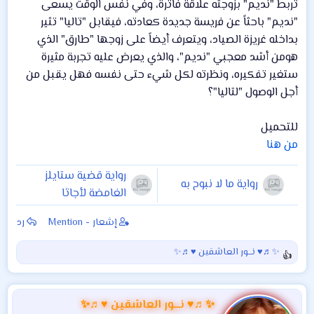
تربط "نديم" بزوجته علاقة فاترة، وفي نفس الوقت يسعى
"نديم" باحثاً عن فريسة جديدة كعادته، فيقابل "تاليا" تثير
بداخله غريزة الصياد، ويتعرف أيضاً على زوجها "طارق" الذي
هومن أشد معجبي "نديم"، والذي يعرض عليه تجربة مثيرة
ستغير تفكيره، ونظرته لكل شيء حتى نفسه فهل يقبل من
أجل الوصول "لتاليا"؟
للتحميل
من هنا
رواية قضية ستايلز
رواية ما لا نبوح به
الغامضة لأجاثا
كريستى
إشعار - Mention
رد
✨♬♥ نـــور العاشقين ♥♬✨
ا
ل
ت
ف
✨♬♥ نـــور العاشقين ♥♬✨