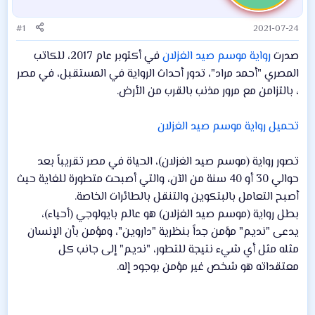
#1
2021-07-24
صدرت
رواية موسم صيد الغزلان
في أكتوبر عام 2017، للكاتب
المصري "أحمد مراد"، تدور أحداث الرواية في المستقبل، في مصر
، بالتزامن مع مرور مذنب بالقرب من الأرض.
تحميل رواية موسم صيد الغزلان
تصور رواية (موسم صيد الغزلان)، الحياة في مصر تقريباً بعد
حوالي 30 أو 40 سنة من الآن، والتي أصبحت متطورة للغاية حيث
أصبح التعامل بالبتكوين والتنقل بالطائرات الخاصة.
بطل رواية (موسم صيد الغزلان) هو عالم بايولوجي (أحياء)،
يدعى "نديم" مؤمن جداً بنظرية "داروين"، ومؤمن بأن الإنسان
مثله مثل أي شيء نتيجة للتطور، "نديم" إلى جانب كل
معتقداته هو شخص غير مؤمن بوجود إله.