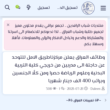
تسجيل الدخول
تسجيل
منتديات شباب الرافدين .. تجمع عراقي يقدم محتوى مميز
لجميع طلبة وشباب العراق .. لذا ندعوكم للانضمام الى اسرتنا
والمشاركة والدعم وتبادل الافكار والرؤى والمعلومات. فأهلاَ
وسهلاَ بكم.
وظائف العراق
يعلن مركزناطريق الامل للتوحد
عن حاجتة الى مدربين من خريجي كلية التربية
البدنية وعلوم الرياضة حصرا ومن كلًا الجنسين
وبراتب 400 الف دينار شهريا
ب
ت
ا
ا
308
1
2021-07-21
Daleen
ا
ا
ل
ل
د
ر
ر
م
~¤ô تعيينات العراق ô¤~
ئ
ي
د
ش