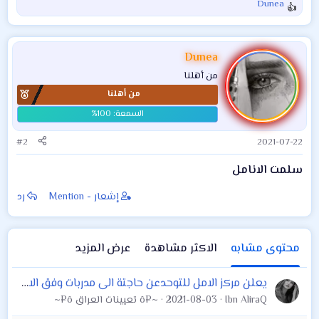
Dunea
ا
مساءا والراتب ٤٥٠
يحملون شهادة
ل
ويكون سكنه من
الماجستير والدكتوراه
ت
المناطق المجاوره
، ولمزيد من
ف
Dunea
ا
مكان المحطه حي
المعلومات يرجى
من أهلنا
ع
الجهاد الديوان
مراسلة
من أهلنا
ل
ا
ت
:
#2
2021-07-22
سلمت الانامل
إشعار - Mention
رد
محتوى مشابه
الاكثر مشاهدة
عرض المزيد
‎يعلن مركز الامل للتوحدعن حاجتة الى مدربات وفق الاختصاصات ادناة للدخول في الدورة التدريبية ‎ان تكون المتقدمة تحمل الشروط التالية ‎
Ibn AliraQ
2021-08-03
~¤ô تعيينات العراق ô¤~