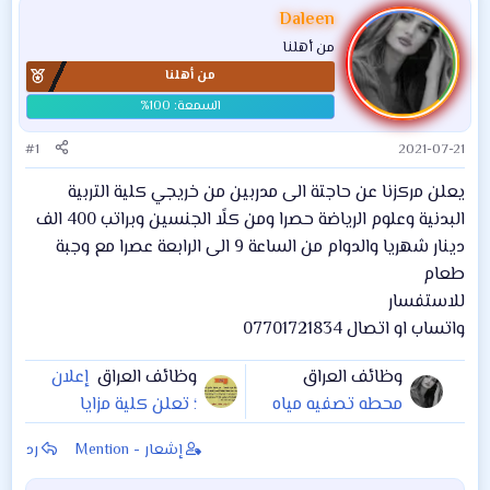
Daleen
من أهلنا
من أهلنا
#1
2021-07-21
يعلن مركزنا عن حاجتة الى مدربين من خريجي كلية التربية
البدنية وعلوم الرياضة حصرا ومن كلًا الجنسين وبراتب 400 الف
دينار شهريا والدوام من الساعة 9 الى الرابعة عصرا مع وجبة
طعام
للاستفسار
واتساب او اتصال 07701721834
وظائف العراق
وظائف العراق
إعلان
محطه تصفيه مياه
؛ تعلن كلية مزايا
في بغداد بحاجه
الجامعة ، عن حاجتها
إشعار - Mention
رد
لعامل اوقات الدوام
لمراقبين للإمتحانات
من ال٩ صباحا الي ال١١
الحضورية ، ممن