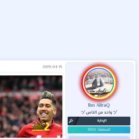
ض
د
ت
و
ء
ع
2019-04-15
Ibn AliraQ
ヅ واحد من الناس ヅ
الإدارة