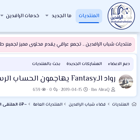
المنتديات
ما الجديد
خدمات الرافدين
منتديات شباب الرافدين .. تجمع عراقي يقدم محتوى مميز لجميع طلبة
دعم الاعضاء
المشاركات الجديدة
بحث بالمنتديات
رواد الـFantasy يهاجمون الحساب الرسمي للعبة بسبب محمد صلاح
ب
ت
ا
ا
639
0
2019-04-15
Ibn AliraQ
ا
ا
ل
ل
د
ر
ر
م
المنتديات
فضاء شباب الرافدين
المنتديات العامة
~¤ô الملتقى الرياضي ô¤~
ئ
ي
د
ش
ا
خ
و
ا
ل
ا
د
ه
م
ل
د
و
ب
ا