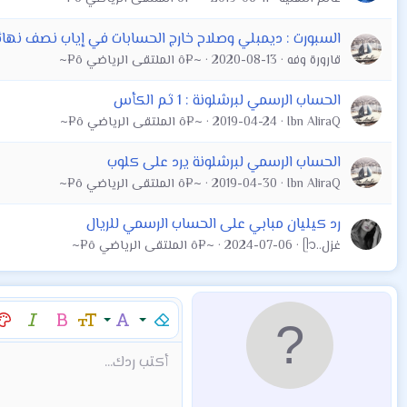
السبورت : ديمبلي وصلاح خارج الحسابات في إياب نصف نهائ
قارورة وفه
2020-08-13
~¤ô الملتقى الرياضي ô¤~
الحساب الرسمي لبرشلونة : 1 ثم الكأس
Ibn AliraQ
2019-04-24
~¤ô الملتقى الرياضي ô¤~
الحساب الرسمي لبرشلونة يرد على كلوب
Ibn AliraQ
2019-04-30
~¤ô الملتقى الرياضي ô¤~
رد كيليان مبابي على الحساب الرسمي للريال
غزل..ᥫ᭡
2024-07-06
~¤ô الملتقى الرياضي ô¤~
إزالة التنسيق
عائلة الخط
حجم الخط
غامق
مائل
لو
9
Arial
Mod:Alert
إقتباس
كود
إدراج خط أفقي
نص مخفي مضمن
محتوى مخفي
Mod:Warning
Mod:Info
شراء المنتج
Article
Encadre
Fieldset
شراء المن
hor
أكتب ردك...
10
Book Antiqua
12
Courier New