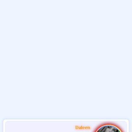
م
ل
د
و
ب
ا
ض
د
ت
و
ء
ع
Daleen