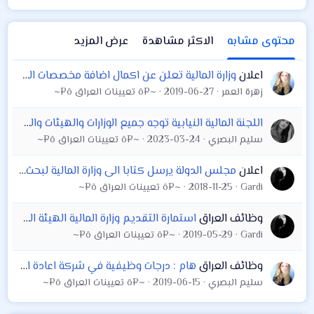
محتوى مشابه
الاكثر مشاهدة
عرض المزيد
اعلان
وزارة المالية تعلن عن اكمال اضافة مخصصات الخطورة المهنية لذوي المهن الصحية في دائرة صحة كربلاء
زهرة العمر
2019-06-27
~¤ô تعيينات العراق ô¤~
اللجنة المالية النيابية توجه جميع الوزارات والهيئات والمؤسسات بتطبيق موازنة 2021 بعد إشارة وزارة المالية لعدم التزام بعض الوزارات بتطبيق القانون
سليم البصري
2023-03-24
~¤ô تعيينات العراق ô¤~
اعلان
مجلس الدولة يرسل كتابا الى وزارة المالية لبحث امكانية شمول الاطباء البيطريين بالتعيين المركزي .
Gardi
2018-11-25
~¤ô تعيينات العراق ô¤~
وظائف العراق
استمارة التقديم وزارة المالية الهيئة العامة للضرائب العراق 2019
Gardi
2019-05-29
~¤ô تعيينات العراق ô¤~
وظائف العراق
هام : درجات وظيفية في شركة اعادة التأمين / بغداد التابعة الى وزارة المالية ( لسكنة بغداد حصراً / يشترط عمر المتقدم لا يتجاوز ٣٠ عام )
سليم البصري
2019-06-15
~¤ô تعيينات العراق ô¤~