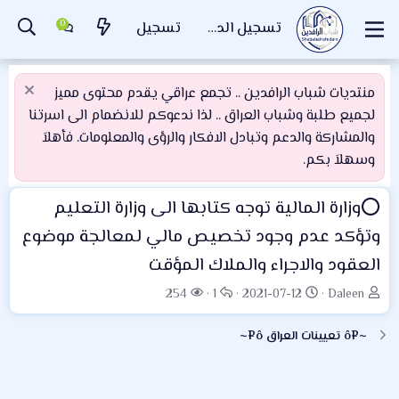
تسجيل الدخول
تسجيل
منتديات شباب الرافدين .. تجمع عراقي يقدم محتوى مميز
لجميع طلبة وشباب العراق .. لذا ندعوكم للانضمام الى اسرتنا
والمشاركة والدعم وتبادل الافكار والرؤى والمعلومات. فأهلاَ
وسهلاَ بكم.
⭕️وزارة المالية توجه كتابها الى وزارة التعليم
وتؤكد عدم وجود تخصيص مالي لمعالجة موضوع
العقود والاجراء والملاك المؤقت
ب
ت
ا
ا
254
1
2021-07-12
Daleen
ا
ا
ل
ل
د
ر
ر
م
~¤ô تعيينات العراق ô¤~
ئ
ي
د
ش
ا
خ
و
ا
ل
ا
د
ه