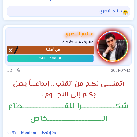
ت_بتاريخ 2021/7/12
لمدرسات ومهندسات
للاختصاصات التالية (
سليم البصري
ا
علميات / انكليزي /
ل
عربي/ مصممة
ت
فوتوشوب ) شرط
ف
سليم البصري
ا
القبول الخبرة والكفا
مشرف مساحة حرة
ع
من أهلنا
ل
ا
ت
:
#2
2021-07-12
أتمنــــى لكـم من القلب .. إبداعـــاً يصل
بكـم إلى النجـــوم .
شكــــــــــــــــــــــرا للقـــــــــــــــــــــــــــطاع
الــــــــــــــــــــــــــــــــــــخاص
إشعار - Mention
رد