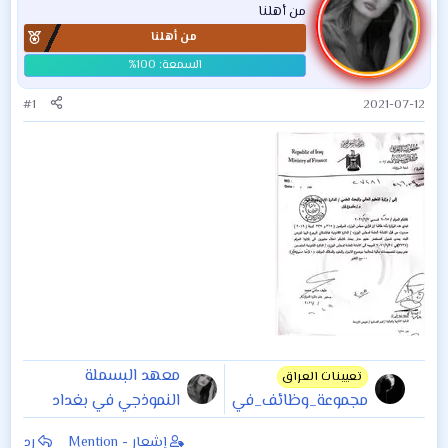
من أهلنا
من أهلنا
#1
2021-07-12
معهد البسملة
تعيينات العراق
مجموعة_وظائف_في
النموذجي في بغداد
_شركات_اهلية_نشر
يعلن عن حاجته
إشعار - Mention
رد