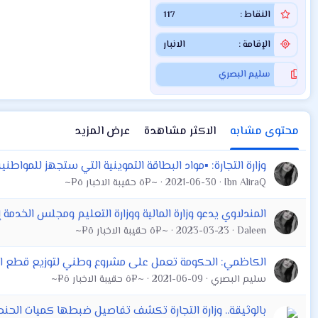
النقاط
117
الإقامة
الانبار
سليم البصري
محتوى مشابه
الاكثر مشاهدة
عرض المزيد
وزارة التجارة: ▪️مواد البطاقة التموينية التي ستجهز للمواطنين أصبح
Ibn AliraQ
2021-06-30
~¤ô حقيبة الاخبار ô¤~
المندلاوي يدعو وزارة المالية ووزارة التعليم ومجلس الخدمة 
Daleen
2023-03-23
~¤ô حقيبة الاخبار ô¤~
الكاظمي: الحكومة تعمل على مشروع وطني لتوزيع قطع الار
سليم البصري
2021-06-09
~¤ô حقيبة الاخبار ô¤~
بالوثيقة.. وزارة التجارة تكشف تفاصيل ضبطها كميات الحن