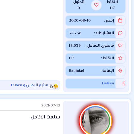
النقاط
الحلول
0
117
إنضم
2020-08-10
المشاركات
34,738
مستوى التفاعل
18,039
النقاط
117
الإقامة
Baghdad
Daleen
سليم البصري
و
Dunea
ا
ل
ت
2021-07-10
ف
ا
سلمت الانامل
ع
ل
ا