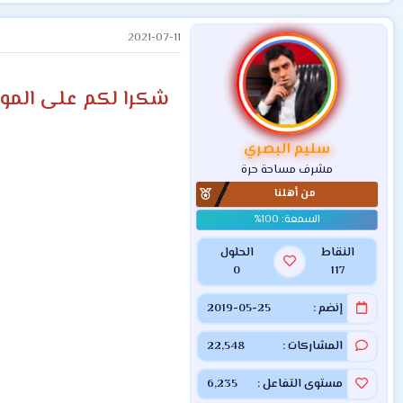
ل
ت
2021-07-11
ف
ا
ع
ل
شكرا لكم على الموضو
ا
ت
:
سليم البصري
مشرف مساحة حرة
من أهلنا
النقاط
الحلول
0
117
إنضم
2019-05-25
المشاركات
22,548
مستوى التفاعل
6,235