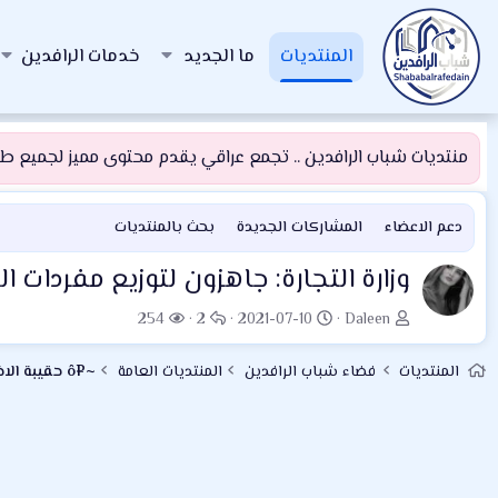
المنتديات
ما الجديد
خدمات الرافدين
منتديات شباب الرافدين .. تجمع عراقي يقدم محتوى مميز لجميع طلبة
دعم الاعضاء
المشاركات الجديدة
بحث بالمنتديات
وزارة التجارة: جاهزون لتوزيع مفردات
ب
ت
ا
ا
254
2
2021-07-10
Daleen
ا
ا
ل
ل
د
ر
ر
م
المنتديات
فضاء شباب الرافدين
المنتديات العامة
~¤ô حقيبة الاخبار ô¤~
ئ
ي
د
ش
ا
خ
و
ا
ل
ا
د
ه
م
ل
د
و
ب
ا