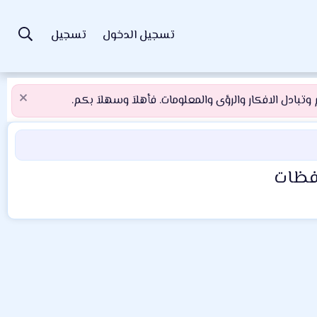
تسجيل الدخول
تسجيل
تبادل الافكار والرؤى والمعلومات. فأهلاَ وسهلاَ بكم.
افظات