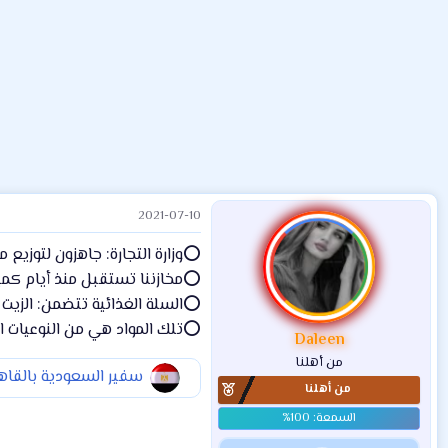
ض
د
ت
و
ء
ع
2021-07-10
⭕️وزارة التجارة: جاهزون لتوزيع
⭕️مخازننا تستقبل منذ أيام كميات
⭕️السلة الغذائية تتضمن: الزي
⭕️تلك المواد هي من النوعيات ال
Daleen
من أهلنا
سفير السعودية بالقاه
من أهلنا