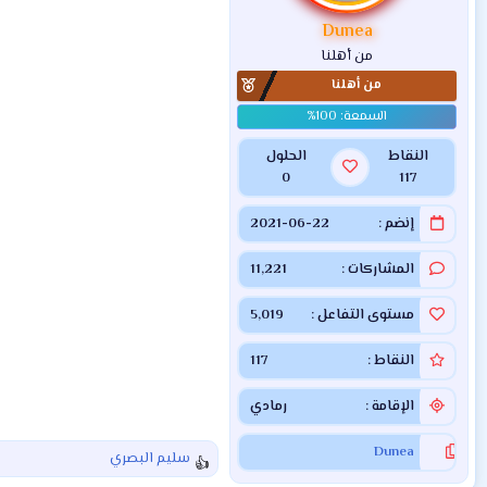
ت
:
Dunea
من أهلنا
من أهلنا
النقاط
الحلول
0
117
إنضم
2021-06-22
المشاركات
11,221
مستوى التفاعل
5,019
النقاط
117
الإقامة
رمادي
Dunea
سليم البصري
ا