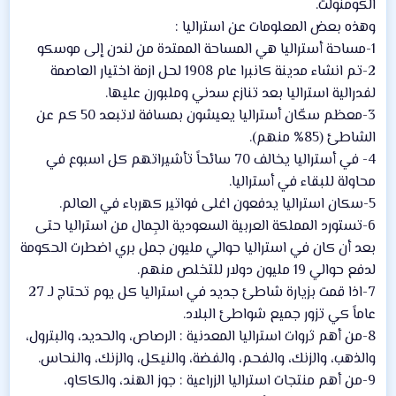
الكومنولث.
وهذه بعض المعلومات عن استراليا :
1-مساحة أستراليا هي المساحة الممتدة من لندن إلى موسكو
2-تم انشاء مدينة كانبرا عام 1908 لحل ازمة اختيار العاصمة
لفدرالية استراليا بعد تنازع سدني وملبورن عليها.
3-معظم سكّان أستراليا يعيشون بمسافة لاتبعد 50 كم عن
الشاطئ (85% منهم).
4- في أستراليا يخالف 70 سائحاً تأشيراتهم كل اسبوع في
محاولة للبقاء في أستراليا.
5-سكان استراليا يدفعون اغلى فواتير كهرباء في العالم.
6-تستورد المملكة العربية السعودية الجِمال من استراليا حتى
بعد أن كان في استراليا حوالي مليون جمل بري اضطرت الحكومة
لدفع حوالي 19 مليون دولار للتخلص منهم.
7-اذا قمت بزيارة شاطئ جديد في استراليا كل يوم تحتاج لـ 27
عاماً كي تزور جميع شواطئ البلاد.
8-من أهم ثروات استراليا المعدنية : الرصاص، والحديد، والبترول،
والذهب، والزنك، والفحم، والفضة، والنيكل، والزنك، والنحاس.
9-من أهم منتجات استراليا الزراعية : جوز الهند، والكاكاو،