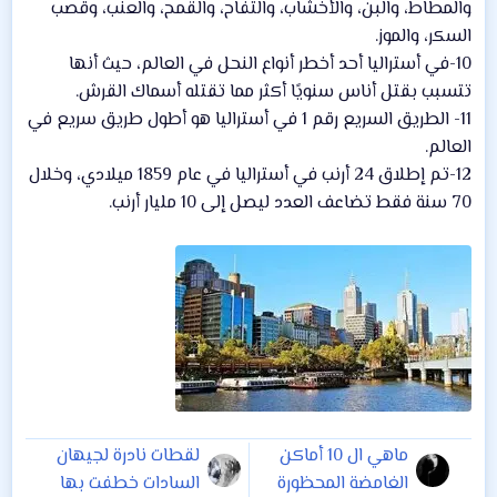
والمطاط، والبن، والأخشاب، والتفاح، والقمح، والعنب، وقصب
السكر، والموز.
10-في أستراليا أحد أخطر أنواع النحل في العالم، حيث أنها
تتسبب بقتل أناس سنويًا أكثر مما تقتله أسماك القرش.
11- الطريق السريع رقم 1 في أستراليا هو أطول طريق سريع في
العالم.
12-تم إطلاق 24 أرنب في أستراليا في عام 1859 ميلادي، وخلال
70 سنة فقط تضاعف العدد ليصل إلى 10 مليار أرنب.
ماهي ال 10 أماكن
لقطات نادرة لجيهان
الغامضة المحظورة
السادات خطفت بها