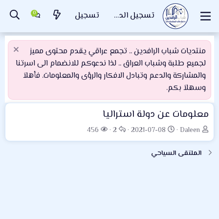
تسجيل الدخول
تسجيل
منتديات شباب الرافدين .. تجمع عراقي يقدم محتوى مميز
لجميع طلبة وشباب العراق .. لذا ندعوكم للانضمام الى اسرتنا
والمشاركة والدعم وتبادل الافكار والرؤى والمعلومات. فأهلاَ
وسهلاَ بكم.
معلومات عن دولة استراليا
ب
ت
ا
ا
456
2
2021-07-08
Daleen
ا
ا
ل
ل
د
ر
ر
م
الملتقى السياحي
ئ
ي
د
ش
ا
خ
و
ا
ل
ا
د
ه
م
ل
د
و
ب
ا
ض
د
ت