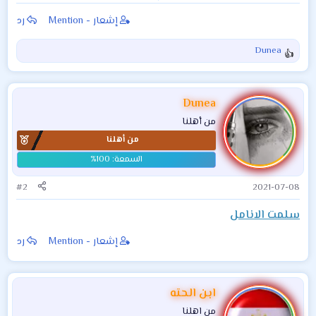
على البشر.. تعرف
القلوب: هكذا عاشت
إشعار - Mention
رد
عليها
السيدة الأولى
Dunea
ا
ل
ت
ف
Dunea
ا
من أهلنا
ع
من أهلنا
ل
ا
ت
:
#2
2021-07-08
سلمت الانامل
إشعار - Mention
رد
ابن الحته
من اهلنا