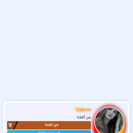
و
ء
ع
Daleen
من أهلنا
من أهلنا