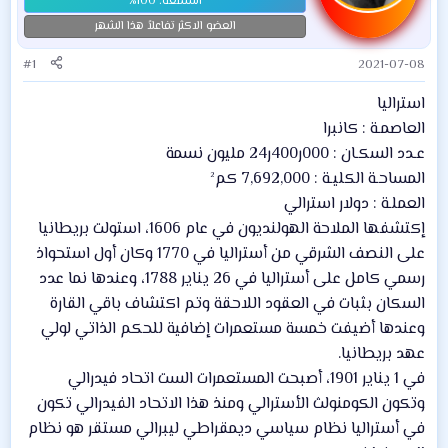
العضو الاكثر تفاعلاً هذا الشهر
#1
2021-07-08
استراليا
العاصمـة : كانبرا
عـدد السكـان : 000ر400ر24 مليون نسمة
المساحـة الكليـة : 7,692,000 كم²
العملـة : دولار استرالي
إكتشفها الملاحة الهولنديون في عام 1606، استولت بريطانيا
على النصف الشرقي من أستراليا في 1770 وكان أول استحواذ
رسمي كامل على أستراليا في 26 يناير 1788، وعندها نما عدد
السكان بثبات في العقود اللاحقة وتم اكتشاف باقي القارة
وعندها أضيفت خمسة مستعمرات إضافية للحكم الذاتي لولي
عهد بريطانيا.
في 1 يناير 1901، أصبحت المستعمرات الست اتحاد فيدرالي
وتكون الكومنولث الأسترالي ومنذ هذا الاتحاد الفيدرالي تكون
في أستراليا نظام سياسي ديمقراطي ليبرالي مستقر هو نظام