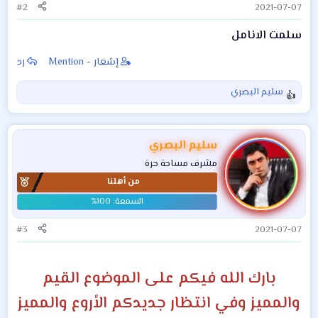
:
#2
2021-07-07
سلمت الانامل
إشعار - Mention
رد
سليم البصري
ا
ل
ت
ف
سليم البصري
ا
مشرف مساحة حرة
ع
من أهلنا
ل
ا
ت
:
#3
2021-07-07
بارك الله فيكم على الموضوع القيم
والمميز وفي انتظار جديدكم الأروع والمميز