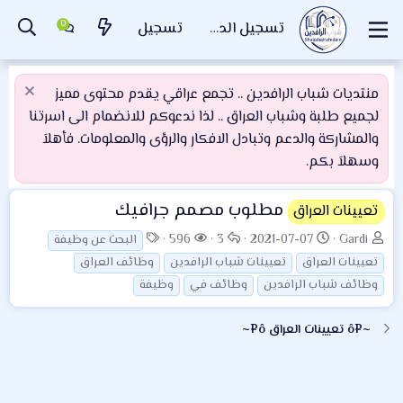
تسجيل الدخول
تسجيل
منتديات شباب الرافدين .. تجمع عراقي يقدم محتوى مميز
لجميع طلبة وشباب العراق .. لذا ندعوكم للانضمام الى اسرتنا
والمشاركة والدعم وتبادل الافكار والرؤى والمعلومات. فأهلاَ
وسهلاَ بكم.
مطلوب مصمم جرافيك
تعيينات العراق
ب
ت
ا
ا
ا
596
3
2021-07-07
Gardi
البحث عن وظيفة
ا
ا
ل
ل
ل
تعيينات العراق
تعيينات شباب الرافدين
وظائف العراق
د
ر
ر
م
و
وظائف شباب الرافدين
وظائف في
وظيفة
ئ
ي
د
ش
س
ا
خ
و
ا
و
~¤ô تعيينات العراق ô¤~
ل
ا
د
ه
م
م
ل
د
و
ب
ا
ض
د
ت