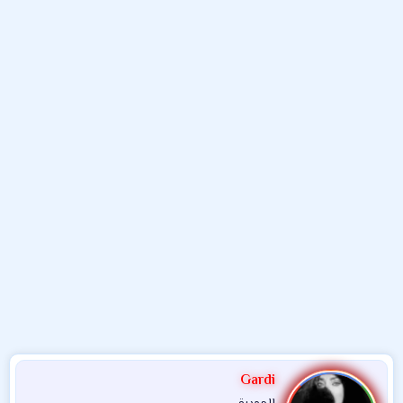
و
ء
ع
Gardi