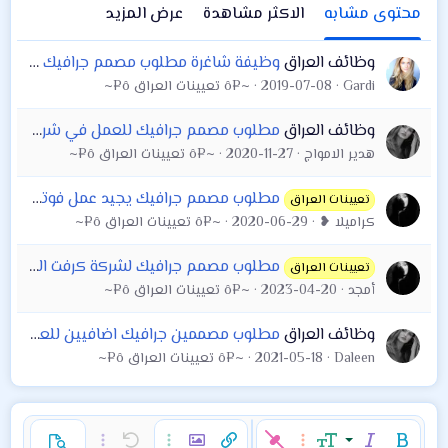
محتوى مشابه
الاكثر مشاهدة
عرض المزيد
وظائف العراق
وظيفة شاغرة مطلوب مصمم جرافيك ومونتير يجيد العمل على البرامج التالية : Adobe premire
Gardi
2019-07-08
~¤ô تعيينات العراق ô¤~
وظائف العراق
مطلوب مصمم جرافيك للعمل في شركة المعمار للوكالات التجارية
هدير الامواج
2020-11-27
~¤ô تعيينات العراق ô¤~
مطلوب مصمم جرافيك يجيد عمل فوتوشوب و سينما فور دي والستريتر وبرامج اللازمة للتصاميم
تعيينات العراق
كراميلا ❥
2020-06-29
~¤ô تعيينات العراق ô¤~
مطلوب مصمم جرافيك لشركة كرفت العبيدي للتجارة العامة الكائنة في بغداد - كرادة خارج
تعيينات العراق
أمجد
2023-04-20
~¤ô تعيينات العراق ô¤~
وظائف العراق
مطلوب مصممين جرافيك اضافيين للعمل في شركة المعمار للوكالات التجارية دوام كامل في الشركة اوقات الدوام من 8 صباحاً حتى 4 عصراً براتب شهري
Daleen
2021-05-18
~¤ô تعيينات العراق ô¤~
غامق
مائل
حجم الخط
خيارات إضافية…
إدراج رابط
إدراج صورة
تراجع
خيارات إضافية…
خيارات إضافية…