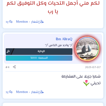
لكم مني أجمل التحيات وكل التوفيق لكم
يا رب
إشعار - Mention
رد
Ibn AliraQ
ヅ واحد من الناس ヅ
الإدارة
#4
2021-07-07
شكرا جزيلا على المشاركة
تحيتي
إشعار - Mention
رد