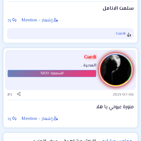
سلمت الانامل
إشعار - Mention
رد
Gardi
ا
ل
ت
ف
Gardi
ا
المديرة .
ع
ل
ا
ت
:
#3
2021-07-06
‏منورة عيوني يا هلا
إشعار - Mention
رد