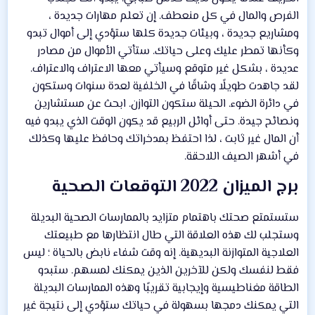
الفرص والمال في كل منعطف. إن تعلم مهارات جديدة ،
ومشاريع جديدة ، وبيئات جديدة كلها ستؤدي إلى أموال تبدو
وكأنها تمطر عليك وعلى حياتك. ستأتي الأموال من مصادر
عديدة ، بشكل غير متوقع وسيأتي معها الاعتراف والاعتراف.
لقد جاهدت طويلًا وشاقًا في الخلفية لعدة سنوات وستكون
في دائرة الضوء. الحيلة ستكون التوازن. ابحث عن مستشارين
ونصائح جيدة. حتى أوائل الربيع قد يكون الوقت الذي يبدو فيه
أن المال غير ثابت ، لذا احتفظ بمدخراتك وحافظ عليها وكذلك
في أشهر الصيف اللاحقة.
برج الميزان 2022 التوقعات الصحية​
ستستمتع صحتك باهتمام متزايد بالممارسات الصحية البديلة
وستجلب لك هذه العلاقة التي طال انتظارها مع طبيعتك
العلاجية المتوازنة البديهية. إنه وقت شفاء نابض بالحياة ؛ ليس
فقط لنفسك ولكن للآخرين الذين يمكنك لمسهم. ستبدو
الطاقة مغناطيسية وإيجابية تقريبًا وهذه الممارسات البديلة
التي يمكنك دمجها بسهولة في حياتك ستؤدي إلى نتيجة غير