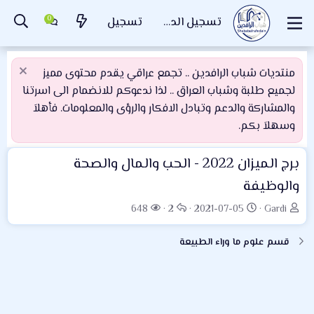
تسجيل الدخول
تسجيل
منتديات شباب الرافدين .. تجمع عراقي يقدم محتوى مميز
لجميع طلبة وشباب العراق .. لذا ندعوكم للانضمام الى اسرتنا
والمشاركة والدعم وتبادل الافكار والرؤى والمعلومات. فأهلاَ
وسهلاَ بكم.
برج الميزان 2022 - الحب والمال والصحة
والوظيفة
ب
ت
ا
ا
648
2
2021-07-05
Gardi
ا
ا
ل
ل
د
ر
ر
م
قسم علوم ما وراء الطبيعة
ئ
ي
د
ش
ا
خ
و
ا
ل
ا
د
ه
م
ل
د