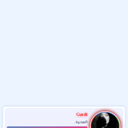
و
ب
ا
ض
د
ت
و
ء
ع
Gardi
المديرة .