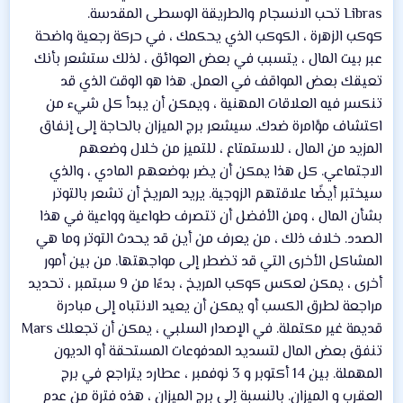
Libras تحب الانسجام والطريقة الوسطى المقدسة.
كوكب الزهرة ، الكوكب الذي يحكمك ، في حركة رجعية واضحة
عبر بيت المال ، يتسبب في بعض العوائق ، لذلك ستشعر بأنك
تعيقك بعض المواقف في العمل. هذا هو الوقت الذي قد
تنكسر فيه العلاقات المهنية ، ويمكن أن يبدأ كل شيء من
اكتشاف مؤامرة ضدك. سيشعر برج الميزان بالحاجة إلى إنفاق
المزيد من المال ، للاستمتاع ، للتميز من خلال وضعهم
الاجتماعي. كل هذا يمكن أن يضر بوضعهم المادي ، والذي
سيختبر أيضًا علاقتهم الزوجية. يريد المريخ أن تشعر بالتوتر
بشأن المال ، ومن الأفضل أن تتصرف طواعية وواعية في هذا
الصدد. خلاف ذلك ، من يعرف من أين قد يحدث التوتر وما هي
المشاكل الأخرى التي قد تضطر إلى مواجهتها. من بين أمور
أخرى ، يمكن لعكس كوكب المريخ ، بدءًا من 9 سبتمبر ، تحديد
مراجعة لطرق الكسب أو يمكن أن يعيد الانتباه إلى مبادرة
قديمة غير مكتملة. في الإصدار السلبي ، يمكن أن تجعلك Mars
تنفق بعض المال لتسديد المدفوعات المستحقة أو الديون
المهملة. بين 14 أكتوبر و 3 نوفمبر ، عطارد يتراجع في برج
العقرب و الميزان. بالنسبة إلى برج الميزان ، هذه فترة من عدم