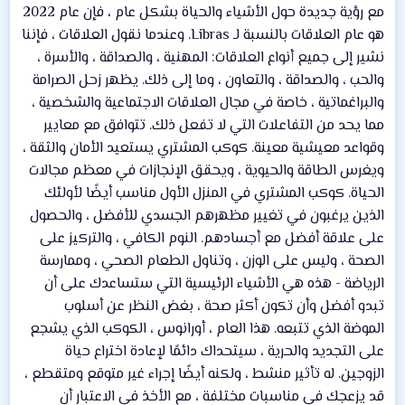
مع رؤية جديدة حول الأشياء والحياة بشكل عام ، فإن عام 2022
هو عام العلاقات بالنسبة لـ Libras. وعندما نقول العلاقات ، فإننا
نشير إلى جميع أنواع العلاقات: المهنية ، والصداقة ، والأسرة ،
والحب ، والصداقة ، والتعاون ، وما إلى ذلك. يظهر زحل الصرامة
والبراغماتية ، خاصة في مجال العلاقات الاجتماعية والشخصية ،
مما يحد من التفاعلات التي لا تفعل ذلك. تتوافق مع معايير
وقواعد معيشية معينة. كوكب المشتري يستعيد الأمان والثقة ،
ويغرس الطاقة والحيوية ، ويحقق الإنجازات في معظم مجالات
الحياة. كوكب المشتري في المنزل الأول مناسب أيضًا لأولئك
الذين يرغبون في تغيير مظهرهم الجسدي للأفضل ، والحصول
على علاقة أفضل مع أجسادهم. النوم الكافي ، والتركيز على
الصحة ، وليس على الوزن ، وتناول الطعام الصحي ، وممارسة
الرياضة - هذه هي الأشياء الرئيسية التي ستساعدك على أن
تبدو أفضل وأن تكون أكثر صحة ، بغض النظر عن أسلوب
الموضة الذي تتبعه. هذا العام ، أورانوس ، الكوكب الذي يشجع
على التجديد والحرية ، سيتحداك دائمًا لإعادة اختراع حياة
الزوجين. له تأثير منشط ، ولكنه أيضًا إجراء غير متوقع ومتقطع ،
قد يزعجك في مناسبات مختلفة ، مع الأخذ في الاعتبار أن