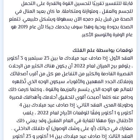
قابلة للتفسير تقريبًا لتحسين القوة والقدرة على التحمل
للجسم والعقل ، ومتوازنة ومتكاملة. ما كان بعيد المنال في
الصحة من قبل يتم دمجه الآن بسهولة وبشكل طبيعي. تتمتع
الصحة بجودة روحية وهذا سوف يخدمك جيدًا لأن عام 2019 هو
عام الوفرة والتوسع الأكبر.
توقعات بواسطة علم الفلك
العقد الأول: إذا صادف عيد ميلادك ما بين 23 سبتمبر و 3 أكتوبر
، يتوقع برج الميزان لعام 2022 أن يكون هناك الكثير من الرحلات
القصيرة القادمة والكثير من التفاعل مع كل من أقرب أصدقائك
وزملائك الجدد المهمين والأقوياء. سيكون الوجه الذي تُظهره
للعالم هو الوجه الذي يتسم بالعزيمة والقوة ، وكلما كرمت ذلك
ودافع عنه كلما أصبحت أقوى لتحقيق أحلامك وأهدافك قصيرة
وطويلة المدى. العقد الثاني: إذا صادف عيد ميلادك بين 4
أكتوبر و 1 أكتوبر وفقًا لتوقعات الأبراج لعام 2022 ، يلعب
الأطفال دورًا مهمًا للغاية في العام المقبل وقد يعني ذلك
صغارك في حياتك (أو على وشك الوصول) أو طفلك الداخلي. .
العقد الثالث: إذا صادف عيد ميلادك بين 14 أكتوبر و 23 أكتوبر