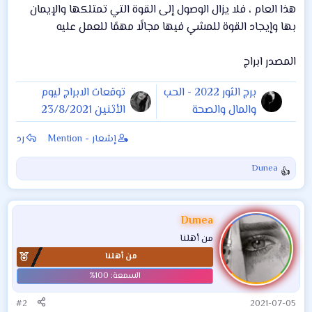
هذا العام ، فلا يزال الوصول إلى القوة التي تمتلكها والإيمان
بها وإيجاد القوة للمشي فيها مجالًا مهمًا للعمل عليه
المصدر ابراج
برج الثور 2022 - الحب
توقعات الابراج ليوم
والمال والصحة
الأثنين 23/8/2021
والوظيفة
إشعار - Mention
رد
Dunea
ا
ل
ت
ف
Dunea
ا
من أهلنا
ع
من أهلنا
ل
ا
ت
:
#2
2021-07-05