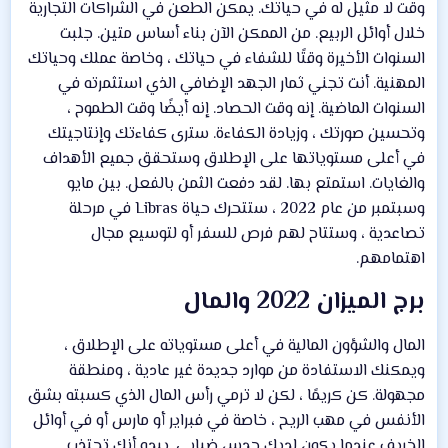
وقت لا مثيل له في حياتك. يمكن الطعن في الشراكات التجارية
خلال أوائل الربيع. من الممكن الآن بناء أساس متين. جلبت
السنوات الأخيرة وقتًا للشفاء في حياتك ، وخاصة عملك وحياتك
المهنية. أنت تجني ثمار الجهد الإضافي الذي استثمرته في
السنوات الماضية. إنه وقت الحصاد. إنه أيضًا وقت الطموح ،
وتحسين صورتك ، وزيادة الكفاءة. سترى كفاءتك وإنتاجيتك
في أعلى مستوياتها على الإطلاق وستحقق جميع الأهداف
والغايات. استمتع بها. لقد دفعت الثمن بالفعل. بين مايو
وسبتمبر من عام 2022 ، ستتحرك حياة Libras في مرحلة
تصاعدية ، وستتاح لهم فرص للسفر أو لتوسيع مجال
اهتمامهم.
برج الميزان 2022 والمال​
المال والشؤون المالية في أعلى مستوياته على الإطلاق ،
ويمكنك الاستفادة من موارد جديدة غير عادية ، ومنطقة
مجهولة. كن كريمًا ، لكن لا ترمي رأس المال الذي كسبته بشق
الأنفس في مهب الريح ، خاصة في فبراير أو مارس أو في أوائل
الخريف عندما يكون لديك حدس ضبابي. يبدو أنك تجتذب