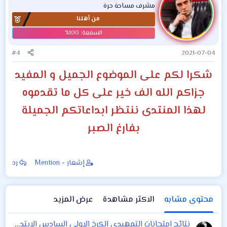
مشرف مساحة حرة
ع
من أهلنا
ل
ا
ت
:
#4
2021-07-04
شكرا لكم على الموضوع الجميل و المفيد
جزاكم الله الف خير على كل ما تقدموه
لهذا المنتدى ننتظر ابداعاتكم الجميلة
بفارغ الصبر
إشعار - Mention
رد
محتوى مشابه
الاكثر مشاهدة
عرض المزيد
نتائج امتحانات التمهيدي الكرخ الاولى السادس الابتدائي ٢٠١٩