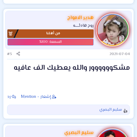
ل
ت
ف
هدير الامواج
ا
روح هادئــــــه
ع
من أهلنا
ل
ا
ت
:
#3
2021-07-04
مشكوووووور والله يعطيك الف عافيه
إشعار - Mention
رد
سليم البصري
ا
ل
ت
ف
سليم البصري
ا