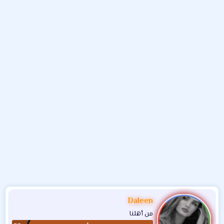
و
ب
ا
ض
د
ت
و
ء
ع
Daleen
من أهلنا