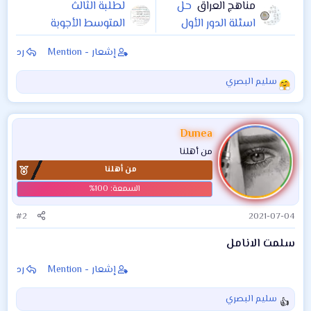
مناهج العراق
حل
لطلبة الثالث
اسئلة الدور الأول
المتوسط الأجوبة
مادة العربي للصف
النموذجية لمادة اللغة
إشعار - Mention
رد
الثالث متوسط خارج
العربية الامتحان
العراق2021 للاستاذ
الوزاري (خارج القطر)
سليم البصري
ا
رشيد البدري
الدور الأول (2021).
ل
إعداد الأستاذ أحمد
ت
عدنان الجنابي
ف
Dunea
ا
من أهلنا
ع
من أهلنا
ل
ا
ت
:
#2
2021-07-04
سلمت الانامل
إشعار - Mention
رد
سليم البصري
ا