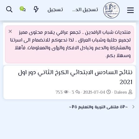
تسجيل الدخول
تسجيل
منتديات شباب الرافدين .. تجمع عراقي يقدم محتوى مميز
لجميع طلبة وشباب العراق .. لذا ندعوكم للانضمام الى اسرتنا
والمشاركة والدعم وتبادل الافكار والرؤى والمعلومات. فأهلاَ
وسهلاَ بكم.
نتائج السادس الابتدائي الكرخ الثاني دور اول
2021
ب
ت
ا
ا
753
3
2021-07-04
Daleen
ا
ا
ل
ل
د
ر
ر
م
~¤ô ملتقى التربية والتعليم ô¤~
ئ
ي
د
ش
ا
خ
و
ا
ل
ا
د
ه
م
ل
د