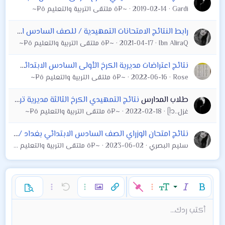
Gardi
2019-02-14
~¤ô ملتقى التربية والتعليم ô¤~
رابط النتائج الامتحانات التمهيدية / للصف السادس الابتدائي الكرخ الاولى 2021
Ibn AliraQ
2021-04-17
~¤ô ملتقى التربية والتعليم ô¤~
نتائج اعتراضات مديرية الكرخ الأولى السادس الابتدائي الدور الاول2022
Rose
2022-06-16
~¤ô ملتقى التربية والتعليم ô¤~
طلاب المدارس
نتائج التمهيدي الكرخ الثالثة مديرية تربية الكرخ الثالثة تعلن نتائج السادس الابتدائي الدور التمهيدي للعام الدراسي 2022 عبر الرابط ...
غزل..ᥫ᭡
2022-02-18
~¤ô ملتقى التربية والتعليم ô¤~
نتائج امتحان الوزراي الصف السادس الابتدائي بغداد / الكرخ الاولى 2022/2023
سليم البصري
2023-06-02
~¤ô ملتقى التربية والتعليم ô¤~
غامق
مائل
حجم الخط
خيارات إضافية…
إدراج رابط
إدراج صورة
تراجع
خيارات إضافية…
خيارات إضافية…
معاينة
9
محاذاة لليسار
حفظ المسودة
قائمة مرتبة
عادي
إعادة
لون النص
الإبتسامات
إقتباس
تبديل الـ BB code
ميديا
عائلة الخط
قائمة
Background Color
إزالة التنسيق
إدراج جدول
المسودات
المحاذاة
كود
إدراج خط أفقي
محتوى مخفي
تنسيق الفقرة
مشطوب
مسطر
كود مضمن
نص مخفي مضمن
أكتب ردك...
Arial
10
حذف المسودة
Book Antiqua