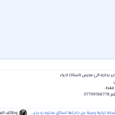
 بحاجه الىً مدرس (استاذ) احياء
فقط .
0770
نة عن حاجتها لسائق محترف و يجيد اللغة التركية بطلاقة متفرغ للعمل و أن يلتزم بالعمل مع الكادر لفترة سنتين الراتب مجزي ويحدد اثناء
وظائف الع