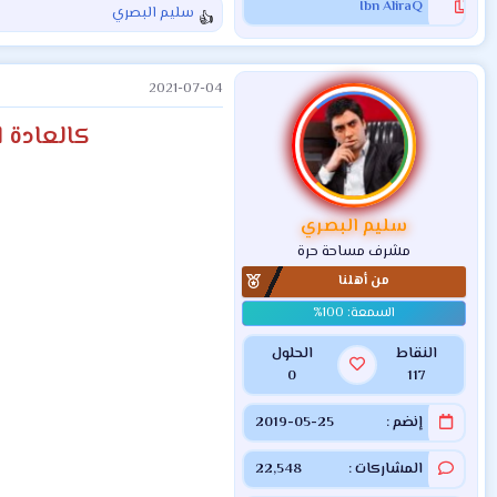
Ibn AliraQ
سليم البصري
ا
ل
ت
2021-07-04
ف
ا
كالعادة ا
ع
ل
ا
ت
:
سليم البصري
مشرف مساحة حرة
من أهلنا
النقاط
الحلول
0
117
إنضم
2019-05-25
المشاركات
22,548