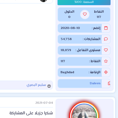
النقاط
الحلول
0
117
إنضم
2020-08-10
المشاركات
34,738
مستوى التفاعل
18,039
النقاط
117
الإقامة
Baghdad
Daleen
سليم البصري
ا
ل
ت
2021-07-04
ف
ا
شكرا جزيلا على المشاركة
ع