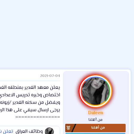
م
ل
د
و
ب
ا
ض
د
ت
و
ء
ع
2021-07-04
يعلن معهد الغدير بمنطقه الغدير
اختصاص وخبره تدريس الاعدادي
ويفضل من سكنه الغدير /زيونه 
يرجى ارسال سيفي على هذا الرقم 9366778
Daleen
===============
من أهلنا
من أهلنا
وظائف العراق
تعلن شركة تركية رصي