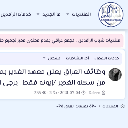
المنتديات
ما الجديد
خدمات الرافدين
منتديات شباب الرافدين .. تجمع عراقي يقدم محتوى مميز لجميع طلبة
خدمات الاعضاء
آخر النشاطات
تسجيل
وظائف العراق
يعلن معهد الغدير بمن
من سكنه الغدير /زيونه فقط . يرجى
ب
ت
ا
ا
235
2
2021-07-04
Daleen
ا
ا
ل
ل
د
ر
ر
م
المنتديات
~¤ô تعيينات العراق ô¤~
ئ
ي
د
ش
ا
خ
و
ا
ل
ا
د
ه