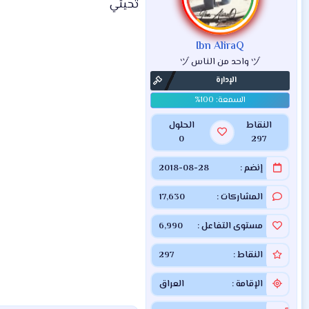
ل
تحيتي
ا
ت
:
Ibn AliraQ
ヅ واحد من الناس ヅ
الإدارة
النقاط
الحلول
0
297
إنضم
2018-08-28
المشاركات
17,630
مستوى التفاعل
6,990
النقاط
297
الإقامة
العراق