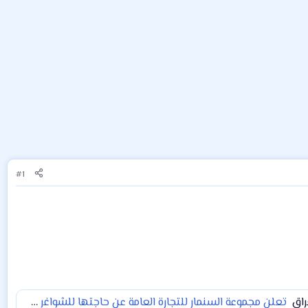
#1
راق
تعلن مجموعة السنمار للتجارة العامة عن حاجتها للشواغر التالية : ١- مستشار قانوني او مدير قانوني خبرة في تأسيس الشركات والتحاسب الضريبي وقضايا الشركات.