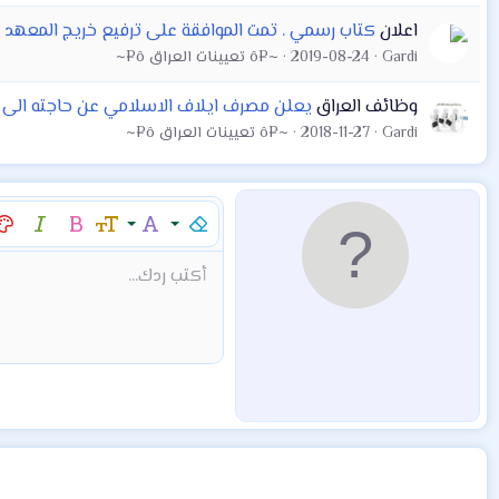
اعلان
كتاب رسمي . تمت الموافقة على ترفيع خريج المعهد الى 
Gardi
2019-08-24
~¤ô تعيينات العراق ô¤~
وظائف العراق
يعلن مصرف ايلاف الاسلامي عن حاجته الى معا
Gardi
2018-11-27
~¤ô تعيينات العراق ô¤~
إزالة التنسيق
عائلة الخط
حجم الخط
غامق
مائل
لو
9
Arial
Mod:Alert
إقتباس
كود
إدراج خط أفقي
نص مخفي مضمن
محتوى مخفي
Mod:Warning
Mod:Info
شراء المنتج
Article
Encadre
Fieldset
شراء المن
hor
أكتب ردك...
10
Book Antiqua
12
Courier New
15
Georgia
18
Tahoma
22
Times New Roman
26
Trebuchet MS
Verdana