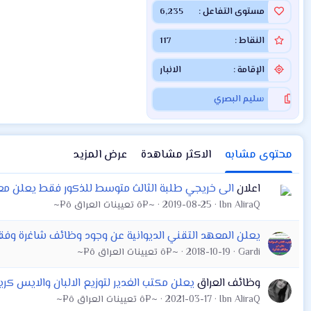
مستوى التفاعل
6,235
النقاط
117
الإقامة
الانبار
سليم البصري
محتوى مشابه
الاكثر مشاهدة
عرض المزيد
اعلان
الى خريجي طلبة الثالث متوسط للذكور فقط يعلن معه
Ibn AliraQ
2019-08-25
~¤ô تعيينات العراق ô¤~
يعلن المعهد التقني الديوانية عن وجود وظائف شاغرة وفقاً ل
Gardi
2018-10-19
~¤ô تعيينات العراق ô¤~
وظائف العراق
يعلن مكتب الغدير لتوزيع الالبان والايس كر
Ibn AliraQ
2021-03-17
~¤ô تعيينات العراق ô¤~