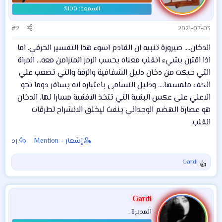
#2
2021-07-03
الدخان.... صيرورة تنبيه ان القادم اسوء هذا التفسير الحرفي. اما
اذا اقترن بشيء انقلب معناه بحسب الرمز المتزامن معه... المراة
التي حيكت من دخان دليل الشفافية والرقة والتي تصعب علي
الكف ملمسها.... ودليل التسامى باعتباره انه يسافر دوما نحو
الاعلي على عكس البقية التي تتخذ الافقية مسارا لها. الدخان
هو عصارة الهضم الوجداني ينفث ليخلق الانشراح لطرقات
القلب.
إشعار - Mention
رد
Gardi
ا
ل
ت
ف
Gardi
ا
المديرة .
ع