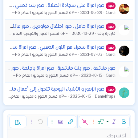
صور امراة على سجادة الصلاة . صور بنت تصلي . رمزيات صلاه . صور صلاه
صور
Gardi
2021-06-29
~¤ô قسم الصور والفيديو العام ô¤~
صور امراة حامل . صور اطفال مولودين . صور عائلة ام واب والطفل
صور
قارورة وفه
2020-10-29
~¤ô قسم الصور والفيديو العام ô¤~
صور امراة سمراء مع اللون الذهبي . صور امراة سوداء مع ذهبي
صور
Gardi
2021-07-03
~¤ô قسم الصور والفيديو العام ô¤~
صور ملائكة . صور بنت ملائكية . صور امراة باجنحة . صور فتاة باجنحة . صور فتاة تشبة الملائكة . صور بنت تلبس ابيض . صور فتاة بلون ابيض
Gardi
2020-10-15
~¤ô قسم الصور والفيديو العام ô¤~
صور الزهور و الأشياء اليومية تتحول إلى أعمال فنية بواسطة جيسو أورتيز
صور
Danielfraps
2025-10-15
~¤ô قسم الصور والفيديو العام ô¤~
غامق
مائل
حجم الخط
خيارات إضافية…
إدراج رابط
إدراج صورة
تراجع
خيارات إضافية…
خيارات إضافية…
معاينة
9
محاذاة لليسار
حفظ المسودة
قائمة مرتبة
عادي
إعادة
لون النص
الإبتسامات
إقتباس
تبديل الـ BB code
ميديا
عائلة الخط
قائمة
Background Color
إزالة التنسيق
إدراج جدول
المسودات
المحاذاة
كود
إدراج خط أفقي
محتوى مخفي
تنسيق الفقرة
مشطوب
مسطر
كود مضمن
نص مخفي مضمن
أكتب ردك...
Arial
10