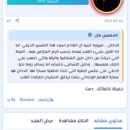
ل
ا
ت
:
#3
2021-07-03
اللامتعين قال:
الدخان.... صيرورة تنبيه ان القادم اسوء هذا التفسير الحرفي. اما
اذا اقترن بشيء انقلب معناه بحسب الرمز المتزامن معه... المراة
التي حيكت من دخان دليل الشفافية والرقة والتي تصعب علي
الكف ملمسها.... ودليل التسامى باعتباره انه يسافر دوما نحو
الاعلي على عكس البقية التي تتخذ الافقية مسارا لها. الدخان هو
عصارة الهضم الوجداني ينفث ليخلق الانشراح لطرقات القلب.
جميلة كلماتك . دمت
إشعار - Mention
رد
محتوى مشابه
الاكثر مشاهدة
عرض المزيد