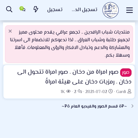
تسجيل الدخول
تسجيل
منتديات شباب الرافدين .. تجمع عراقي يقدم محتوى مميز
لجميع طلبة وشباب العراق .. لذا ندعوكم للانضمام الى اسرتنا
والمشاركة والدعم وتبادل الافكار والرؤى والمعلومات. فأهلاَ
وسهلاَ بكم.
صور امراة من دخان . صور امراة تتحول الى
صور
دخان . رمزيات دخان على هيئة امراةً
ب
ت
ا
ا
1K
2
2021-07-02
Gardi
ا
ا
ل
ل
د
ر
ر
م
~¤ô قسم الصور والفيديو العام ô¤~
ئ
ي
د
ش
ا
خ
و
ا
ل
ا
د
ه
م
ل
د