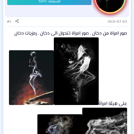
#1
2021-07-02
صور امراة من دخان . صور امراة تتحول الى دخان . رمزيات دخان
على هيئة امراةً