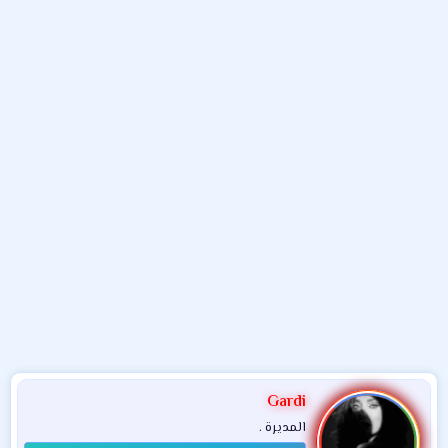
و
ب
ا
ض
د
ت
و
ء
ع
Gardi
المديرة .