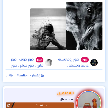
صور رومانسية
صور خوف . صور
صور
صور
غريبة وجميلة .
قلق . صور ضياع . صور
فقد . صور الم
إشعار - Mention
رد
اللامتعين
عضو فعال
من أهلنا