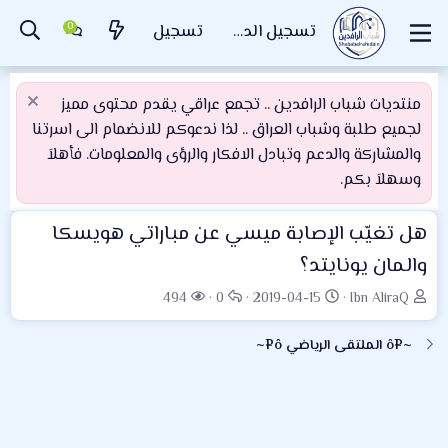
تسجيل الدخول
تسجيل
منتديات شباب الرافدين .. تجمع عراقي يقدم محتوى مميز
لجميع طلبة وشباب العراق .. لذا ندعوكم للانضمام الى اسرتنا
والمشاركة والدعم وتبادل الافكار والرؤى والمعلومات. فأهلاَ
وسهلاَ بكم.
هل تغيّب الإصابة ميسي عن مباراتي هويسكا
والمان يونايتد؟
ب
ت
ا
ا
494
0
2019-04-15
Ibn AliraQ
ا
ا
ل
ل
د
ر
ر
م
~¤ô الملتقى الرياضي ô¤~
ئ
ي
د
ش
ا
خ
و
ا
ل
ا
د
ه
م
ل
د