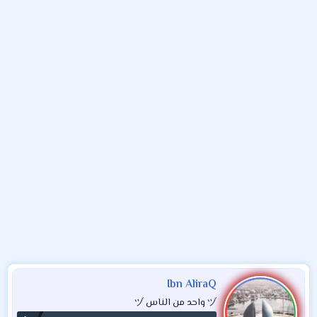
و
ب
ا
ض
د
ت
و
ء
ع
Ibn AliraQ
ヅ واحد من الناس ヅ