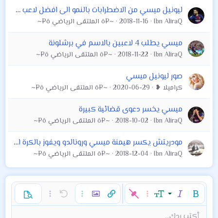
ليونيل ميسي من الاضطرابات بالنمو الى افضل لاعب في العالم
Ibn AliraQ
2018-11-16
~¤ô الملتقى الرياضي ô¤~
ميسي يطلب 4 لاعبين بالاسم في برشلونة
Ibn AliraQ
2018-11-22
~¤ô الملتقى الرياضي ô¤~
صور ليونيل ميسي
كراميلا ❥
2020-06-29
~¤ô الملتقى الرياضي ô¤~
ميسي يخسر دعوى قضائية كبيرة
Ibn AliraQ
2018-10-02
~¤ô الملتقى الرياضي ô¤~
مودريتش يكسر هيمنة ميسي ورونالدو ويفوز بالكرة الذهبية
Ibn AliraQ
2018-12-04
~¤ô الملتقى الرياضي ô¤~
غامق
مائل
حجم الخط
خيارات إضافية…
إدراج رابط
إدراج صورة
تراجع
خيارات إضافية…
خيارات إضافية…
معاينة
9
محاذاة لليسار
حفظ المسودة
قائمة مرتبة
عادي
إعادة
لون النص
الإبتسامات
إقتباس
تبديل الـ BB code
ميديا
عائلة الخط
قائمة
Background Color
إزالة التنسيق
إدراج جدول
المسودات
المحاذاة
كود
إدراج خط أفقي
محتوى مخفي
تنسيق الفقرة
مشطوب
مسطر
كود مضمن
نص مخفي مضمن
أكتب ردك...
Arial