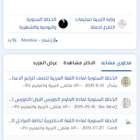
وزارة التربية تعليمات
الخطة السنوية
التفرغ لحملة
واليومية والشهرية
الشهادات العليا
لأغلب مواد المرحلة
إشعار - Mention
رد
الماجستير والدكتوراه
الابتدائية
(ليوم واحد في
الاسبوع ) لاغراض
محتوى مشابه
الاكثر مشاهدة
عرض المزيد
البحث العلمي (لاعداد
البحث العلمي لحملة
الخطة السنوية لمادة اللغة العربية للصف للرابع الاعدادي والخامس الاعدادي والسادس العلمي و الادبي
الشهادا
بشائر
2021-11-01
~¤ô ملتقى التربية والتعليم ô¤~
الخطة السنوية لمادة العلوم الكورس الاول/الكورس الثاني . الاول المتوسط والثاني المتوسط
Ibn AliraQ
2019-09-16
~¤ô ملتقى التربية والتعليم ô¤~
الخطة السنوية لمادة اللغة الانكليزيةً لكافة المراحل الثانوية من الأول المتوسط وثاني متوسط . والخامس اعدادي . ورابع اعدادي . السادس الاعدادي
Gardi
2019-07-27
~¤ô ملتقى التربية والتعليم ô¤~