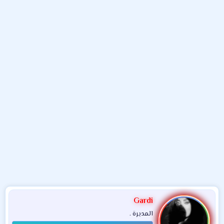
و
ب
ا
ض
د
ت
و
ء
ع
Gardi
المديرة .