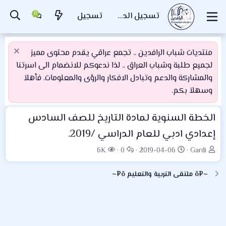
تسجيل الدخول
تسجيل
منتديات شباب الرافدين .. تجمع عراقي يقدم محتوى مميز
لجميع طلبة وشباب العراق .. لذا ندعوكم للانضمام الى اسرتنا
والمشاركة والدعم وتبادل الافكار والرؤى والمعلومات. فأهلاَ
وسهلاَ بكم.
الخطة السنوية لمادة التاريخ للصف السادس
إعدادي ادبي للعام الدراسي /2019.
ب
ت
ا
ا
6K
0
2019-04-06
Gardi
ا
ا
ل
ل
د
ر
ر
م
~¤ô ملتقى التربية والتعليم ô¤~
ئ
ي
د
ش
ا
خ
و
ا
ل
ا
د
ه
م
ل
د