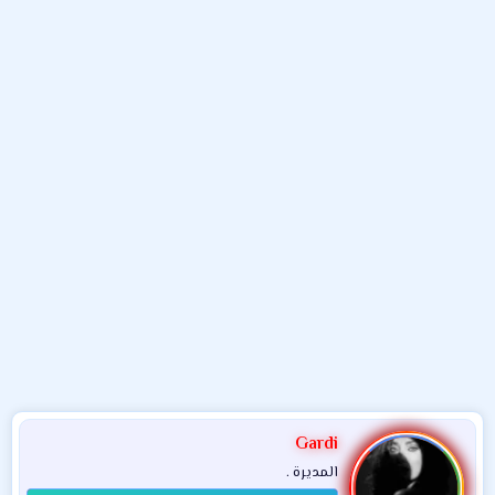
و
ب
ا
ض
د
ت
و
ء
ع
Gardi
المديرة .