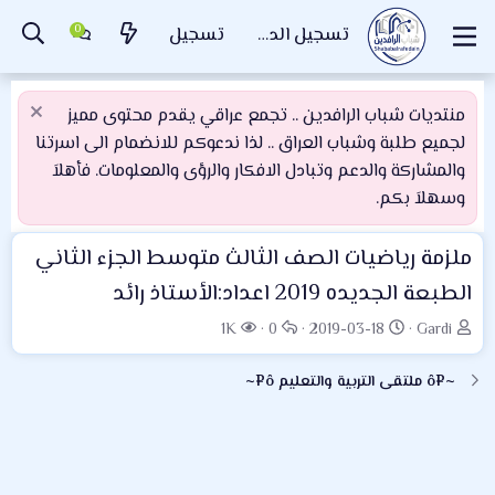
تسجيل الدخول
تسجيل
منتديات شباب الرافدين .. تجمع عراقي يقدم محتوى مميز
لجميع طلبة وشباب العراق .. لذا ندعوكم للانضمام الى اسرتنا
والمشاركة والدعم وتبادل الافكار والرؤى والمعلومات. فأهلاَ
وسهلاَ بكم.
ملزمة رياضيات الصف الثالث متوسط الجزء الثاني
الطبعة الجديده 2019 اعداد:الأستاذ رائد
ب
ت
ا
ا
1K
0
2019-03-18
Gardi
ا
ا
ل
ل
د
ر
ر
م
~¤ô ملتقى التربية والتعليم ô¤~
ئ
ي
د
ش
ا
خ
و
ا
ل
ا
د
ه
م
ل
د