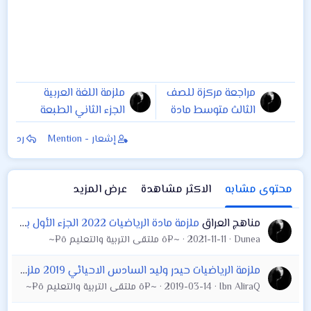
مراجعة مركزة للصف
ملزمة اللغة العربية
الثالث متوسط مادة
الجزء الثاني الطبعة
الكيمياء اعداد
الجديدة 2019 للصف
إشعار - Mention
رد
الاستاذ مهند
الثالث المتوسط
السوداني ٢٠١٩
اعداد:الأستاذ فارس
العراقي
محتوى مشابه
الاكثر مشاهدة
عرض المزيد
مناهج العراق
ملزمة مادة الرياضيات 2022 الجزء الأول بعد التقليص 2022 الصف الثالث متوسط
Dunea
2021-11-11
~¤ô ملتقى التربية والتعليم ô¤~
ملزمة الرياضيات حيدر وليد السادس الاحيائي 2019 ملزمة الرياضيات حيدر وليد 2019
Ibn AliraQ
2019-03-14
~¤ô ملتقى التربية والتعليم ô¤~