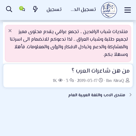
تسجيل الدخول
تسجيل
منتديات شباب الرافدين .. تجمع عراقي يقدم محتوى مميز
لجميع طلبة وشباب العراق .. لذا ندعوكم للانضمام الى اسرتنا
والمشاركة والدعم وتبادل الافكار والرؤى والمعلومات. فأهلاَ
وسهلاَ بكم.
من هن شاعرات العرب ؟
ب
ت
ا
ا
1K
3
2019-03-17
Ibn AliraQ
ا
ا
ل
ل
د
ر
ر
م
منتدى الادب واللغة العربية العام
ئ
ي
د
ش
ا
خ
و
ا
ل
ا
د
ه
م
ل
د
و
ب
ا
ض
د
ت