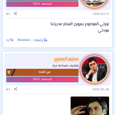
ا
ت
:
#3
2019-03-17
نورتي الموضوع بمرورج العطر مديرتنا
مودتي
إشعار - Mention
رد
سليم البصري
مشرف مساحة حرة
من أهلنا
#4
2019-05-28