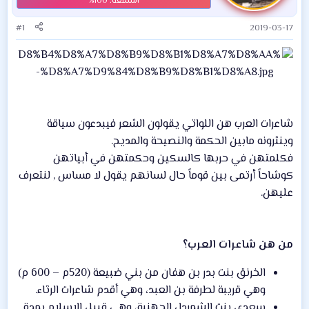
#1
2019-03-17
شاعرات العرب هن اللواتي يقولون الشعر فيبدعون سياقة
وينثرونه مابين الحكمة والنصيحة والمديح.
فكلمتهن في حربها كالسكين وحكمتهن في أبياتهن
كوشاحاً أرتمى بين قوماً حال لسانهم يقول لا مساس , لنتعرف
عليهن.
من هن شاعرات العرب؟
الخرنق بنت بدر بن هفان من بني ضبيعة (520م – 600 م)
وهي قريبة لطرفة بن العبد، وهي أقدم شاعرات الرثاء.
سعدي بنت الشمردل الجهنية، وهي قبيل الإسلام بمدة