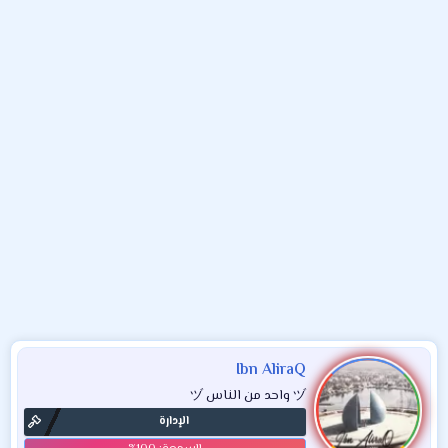
و
ء
ع
Ibn AliraQ
ヅ واحد من الناس ヅ
الإدارة