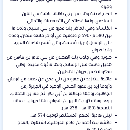
وجيزة.
الدعجاء بنت وهب من بني باهلة، عاشت في القرن
السادس، ولها قصائد في الأصمعيات والأمالي.
الخنساء: وهي تماضر بنت عمرو من بني سليم، ولدت ما
بين 580 م -590 م وتوفيت في أواخر خلافة عثمان، وفدت
على الرسول (ص) وأسلمت، وهي أشعر شاعرات العرب،
ولها ديوان.
جنوب: وهي جنوب بنت العجلان من بني عامر بن كاهل من
هذيل عاشت قبل الإسلام، ولها مرثيات عديدة، وهي
مذكورة ضمن ديوان الهذليين.
عاتكة بنت زيد بن عمرو من بني عدي عن كعب من قريش،
وأبوها زيد بن عمرو الحنفي الوحيد في الجزيرة زمن
الجاهلية، زوجها عبدالله بن أبي بكر، ثم عمر بن الخطاب،
وبعد وفاته تزوجت الزبير بن العوام، ولها ديوان. حسانة
التميمية (180 هـ – 238 هـ ).
لبنى كاتبة الحكم المستنصر توفيت 374 هــ .
عائشة بنت أحمد بن قادم القرطبية، اشتهرت بالمدح