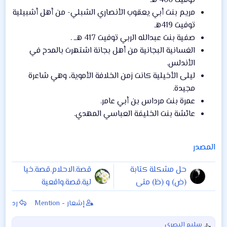
توفيت 400 هـ
مريم بنت أبي يعقوب الأنصاري الشبلي- من أهل أشبيلية
توفيت 419هـ
صفية بنت عبدالله الربي توفيت 417 هــ .
الغسانية البجانية من أهل بجانة اشتهرت بالمدح في
الأندلس.
ليلى الأخيلية كانت زمن الخلافة الأموية، وهي شاعرة
مجيدة.
عمرة بنت مرداس بن أبي عامر.
عائشة بنت الخليفة العباسي المهدي.
المصدر
حل مشكلة كتابة
قصة.الاحلام.قصة.خيا
(ض) و (ظ) متى
لية.قصة.واقعية
تكتب حرف (ض) ؟
إشعار - Mention
رد
ومتى تكتب حرف (ظ)
؟
سليم البصري