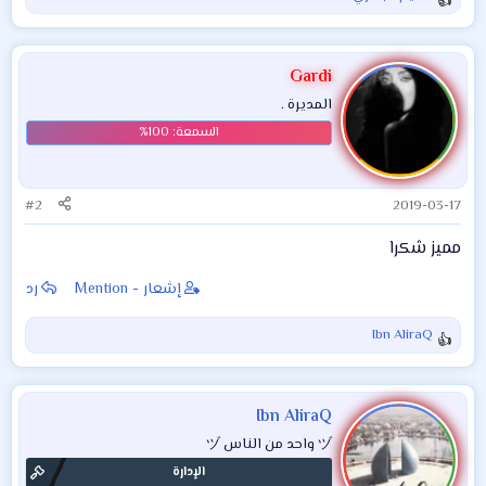
ا
ل
ت
ف
Gardi
ا
المديرة .
ع
ل
ا
ت
:
#2
2019-03-17
مميز شكرا
إشعار - Mention
رد
Ibn AliraQ
ا
ل
ت
ف
Ibn AliraQ
ا
ヅ واحد من الناس ヅ
ع
الإدارة
ل