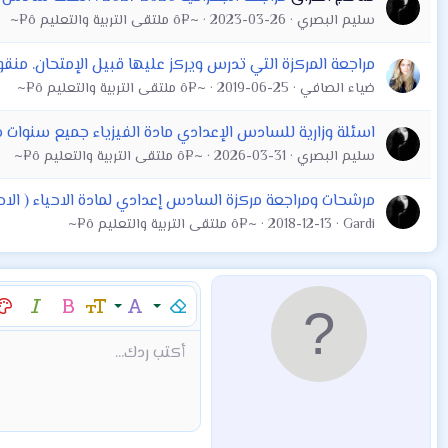
سليم البصري
2023-03-26
~¤ô ملتقى التربية والتعليم ô¤~
مراجعة المركزة التي تدرس ويركز عليها قبيل الإمتحان. م
ضياء الصافي
2019-06-25
~¤ô ملتقى التربية والتعليم ô¤~
اسئلة وزارية للسادس الإعدادي مادة الفيزياء جميع سنوات مع الحلول النموذجية وم
سليم البصري
2026-03-31
~¤ô ملتقى التربية والتعليم ô¤~
مرشحات ومراجعة مركزة السادس إعدادي لمادة الاحياء ( الاحيائي ) السادس العلمي ٢٠١٩ وباقي سنوات تعالي
Gardi
2018-12-13
~¤ô ملتقى التربية والتعليم ô¤~
إزالة التنسيق
عائلة الخط
حجم الخط
غامق
مائل
لو
9
Arial
Mod:Alert
إقتباس
كود
إدراج خط أفقي
نص مخفي مضمن
محتوى مخفي
Mod:Warning
Mod:Info
شراء المنتج
Article
Encadre
Fieldset
شراء المن
hor
أكتب ردك...
10
Book Antiqua
12
Courier New
15
Georgia