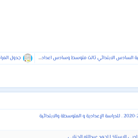
جدول الصفوف المنتهية السادس الابتدائي ثالث متوسط وسادس اعدادي ٢٠١٩ مع مواعيد امتحانات الكورسات للصفوف غير منتهية
جدول المراجعة ل