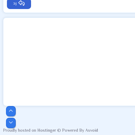
رد
أعلى
أسفل
Proudly hosted on
Hostinger
© Powered By
Axvoid