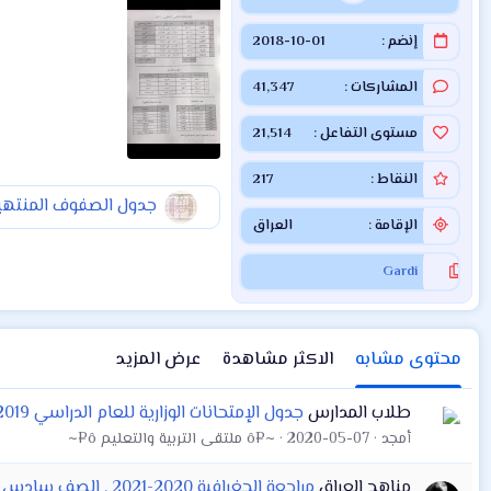
إنضم
2018-10-01
المشاركات
41,347
مستوى التفاعل
21,514
النقاط
217
الإقامة
العراق
Gardi
محتوى مشابه
الاكثر مشاهدة
عرض المزيد
طلاب المدارس
جدول الإمتحانات الوزارية للعام الدراسي 2019-2020 . للدراسة الإعدادية و المتوسطة والابتدائية
أمجد
2020-05-07
~¤ô ملتقى التربية والتعليم ô¤~
مناهج العراق
مراجعة الجغرافية 2020-2021 . الصف سادس ادبي الاستاذ | احمد عبدالله الجنابي