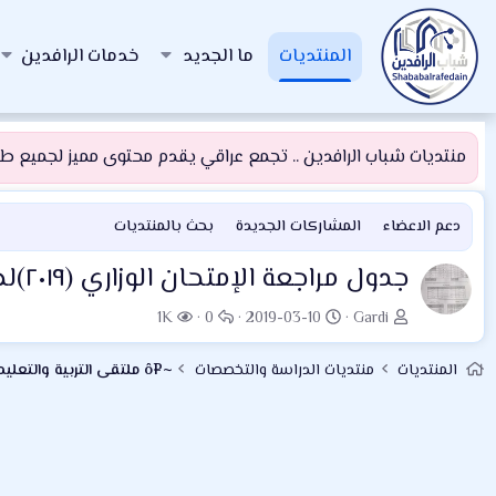
المنتديات
ما الجديد
خدمات الرافدين
منتديات شباب الرافدين .. تجمع عراقي يقدم محتوى مميز لجميع طلبة
دعم الاعضاء
المشاركات الجديدة
بحث بالمنتديات
جدول مراجعة الإمتحان الوزاري (٢٠١٩)لطلبة السادس الأحيائي إعداد/ الأستاذ قاسم خميس الركابي
ب
ت
ا
ا
1K
0
2019-03-10
Gardi
ا
ا
ل
ل
د
ر
ر
م
المنتديات
منتديات الدراسة والتخصصات
~¤ô ملتقى التربية والتعليم ô¤~
ئ
ي
د
ش
ا
خ
و
ا
ل
ا
د
ه
م
ل
د
و
ب
ا