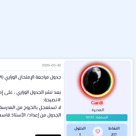
ض
د
ت
و
ء
ع
2019-03-10
جدول مراجعة الإمتحان الوزاري (٢٠١٩)لطلبة السادس الأحيائي إعداد/ الأستاذ قاسم خميس الركابي
بعد نشر الجدول الوزاري ، على إ
#نصيحة:
Gardi
لا تستعجل بالخروج من المدرسة 
المديرة .
الجدول من إعداد/ الأستاذ قاس
النقاط
الحلول
1
217