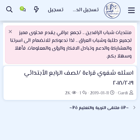
تسجيل الدخول
تسجيل
منتديات شباب الرافدين .. تجمع عراقي يقدم محتوى مميز
لجميع طلبة وشباب العراق .. لذا ندعوكم للانضمام الى اسرتنا
والمشاركة والدعم وتبادل الافكار والرؤى والمعلومات. فأهلاَ
وسهلاَ بكم.
اسئله شفوي قراءة /لصف الرابع الأبتدائي
٢٠١٨/٢٠١٩
ب
ت
ا
ا
2K
1
2019-01-11
Gardi
ا
ا
ل
ل
د
ر
ر
م
~¤ô ملتقى التربية والتعليم ô¤~
ئ
ي
د
ش
ا
خ
و
ا
ل
ا
د
ه
م
ل
د