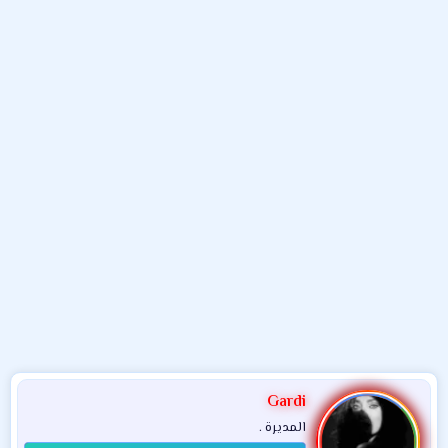
و
ب
ا
ض
د
ت
و
ء
ع
Gardi
المديرة .