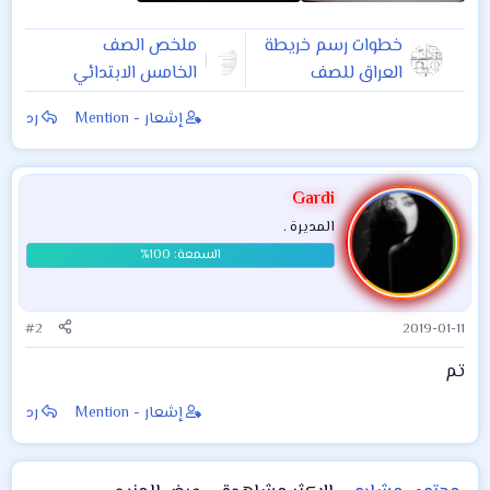
خطوات رسم خريطة
ملخص الصف
العراق للصف
الخامس الابتدائي
الخامس والسادس
مادة العلوم الفصل
إشعار - Mention
رد
ابتدائي جايتهم
الاول والثاني والثالث
امتحانات طريقة
مع حل الاسئلة
سهلة
Gardi
المديرة .
#2
2019-01-11
تم
إشعار - Mention
رد