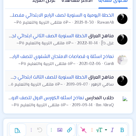
محتوى مشابه
الاكثر مشاهدة
عرض المزيد
الخطة اليومية و السنوية لصف الرابع الابتدائي مفصلة لمادة القراءة و المحادثة و المحفوظات و القواعد و الخط و الإملاء و عبارات تشجيعية لدفاتر التلاميذ و
RawanAli
2021-11-30
~¤ô ملتقى التربية والتعليم ô¤~
مناهج العراق
الخطة السنوية الصف الثاني ابتدائي لجميع المواد ٢٠٢٠ ( اسلامية . قراءة . انكليزي . رياضيات . رياضة . فنية . علوم )
غزل..ᥫ᭡
2022-10-14
~¤ô ملتقى التربية والتعليم ô¤~
نماذج اسئلة و قصاصات الامتحان الشفوي للصف الرابع الابتدائي اللغه الانكليزية ٢٠١٩ قابلة للطباعة
Gardi
2021-02-06
~¤ô ملتقى التربية والتعليم ô¤~
مناهج العراق
الخطة السنوية للصف الثالث ابتدائي جميع التخصصات ٢٠٢٠( انكليزي اسلاميةً قراءة رياضيات علوم فنية رياضة )
ساقي الزهور
2019-09-07
~¤ô ملتقى التربية والتعليم ô¤~
طلاب المدارس
نماذج اسئله الكورس الاول للصف الاول متوسط لغة إنكليزية
Ibn AliraQ
2019-09-14
~¤ô ملتقى التربية والتعليم ô¤~
غامق
مائل
حجم الخط
خيارات إضافية…
إدراج رابط
إدراج صورة
تراجع
خيارات إضافية…
خيارات إضافية…
معاينة