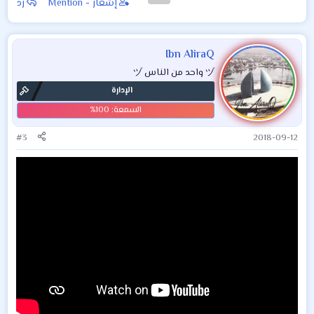
إشعار - Mention
رد
Ibn AliraQ
ヅ واحد من الناس ヅ
الإدارة
#3
2018-09-12