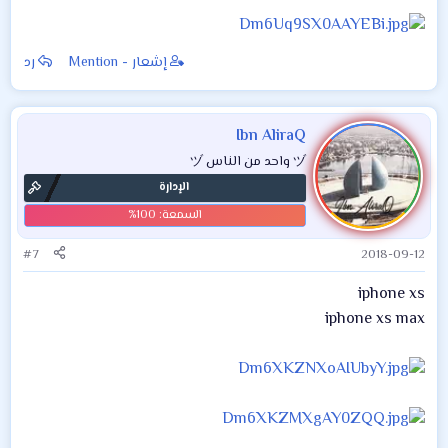
إشعار - Mention
رد
Ibn AliraQ
ヅ واحد من الناس ヅ
الإدارة
#7
2018-09-12
iphone xs
iphone xs max