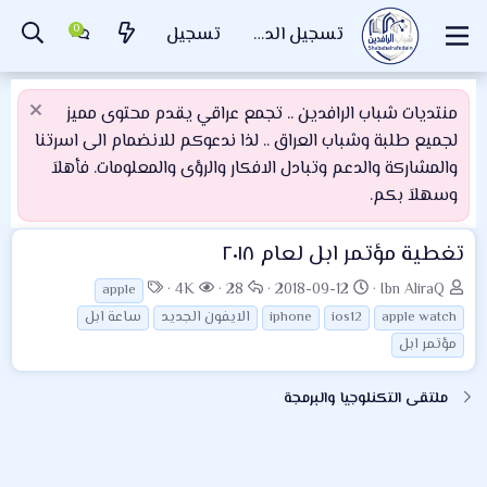
تسجيل الدخول
تسجيل
منتديات شباب الرافدين .. تجمع عراقي يقدم محتوى مميز
لجميع طلبة وشباب العراق .. لذا ندعوكم للانضمام الى اسرتنا
والمشاركة والدعم وتبادل الافكار والرؤى والمعلومات. فأهلاَ
وسهلاَ بكم.
تغطية مؤتمر ابل لعام ٢٠١٨
ب
ت
ا
ا
ا
4K
28
2018-09-12
Ibn AliraQ
apple
ا
ا
ل
ل
ل
apple watch
ios12
iphone
الايفون الجديد
ساعة ابل
د
ر
ر
م
و
مؤتمر ابل
ئ
ي
د
ش
س
ا
خ
و
ا
و
ملتقى التكنلوجيا والبرمجة
ل
ا
د
ه
م
م
ل
د
و
ب
ا
ض
د
ت