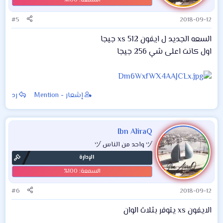
#5
2018-09-12
السعه الجديد ل ايفون xs 512 جيجا
اول كانت اعلى شي 256 جيجا
إشعار - Mention
رد
Ibn AliraQ
ヅ واحد من الناس ヅ
الإدارة
#6
2018-09-12
الايفون xs يتوفر بثلاث الوان