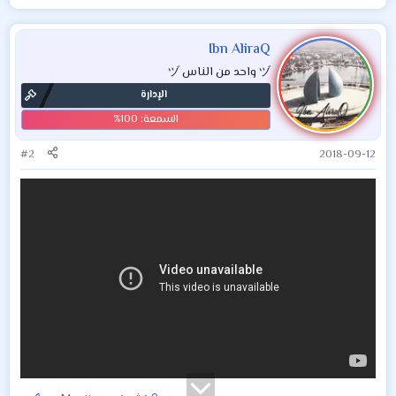
توفرها
Ibn AliraQ
ヅ واحد من الناس ヅ
الإدارة
#2
2018-09-12