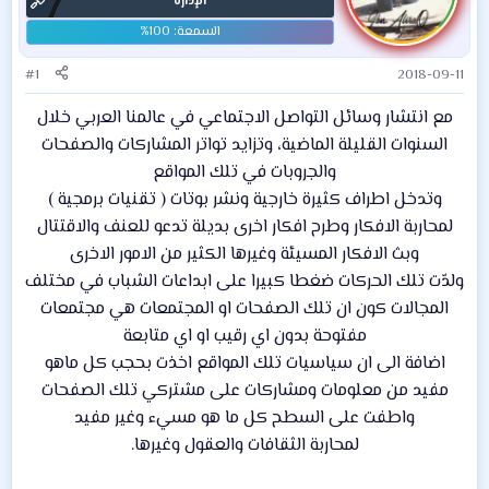
الإدارة
#1
2018-09-11
مع انتشار وسائل التواصل الاجتماعي في عالمنا العربي خلال
السنوات القليلة الماضية، وتزايد تواتر المشاركات والصفحات
والجروبات في تلك المواقع
وتدخل اطراف كثيرة خارجية ونشر بوتات ( تقنيات برمجية )
لمحاربة الافكار وطرح افكار اخرى بديلة تدعو للعنف والاقتتال
وبث الافكار المسيئة وغيرها الكثير من الامور الاخرى
ولدّت تلك الحركات ضغطا كبيرا على ابداعات الشباب في مختلف
المجالات كون ان تلك الصفحات او المجتمعات هي مجتمعات
مفتوحة بدون اي رقيب او اي متابعة
اضافة الى ان سياسيات تلك المواقع اخذت بحجب كل ماهو
مفيد من معلومات ومشاركات على مشتركي تلك الصفحات
واطفت على السطح كل ما هو مسيء وغير مفيد
لمحاربة الثقافات والعقول وغيرها.