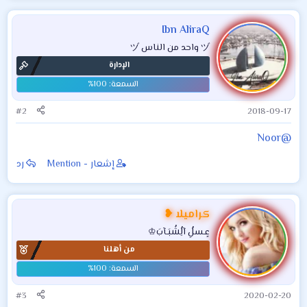
ت
ف
Ibn AliraQ
ا
ヅ واحد من الناس ヅ
ع
الإدارة
ل
ا
ت
:
#2
2018-09-17
@Noor
إشعار - Mention
رد
كراميلا ❥
عٍـسلُِ آلُِشُبَـآبَ♔
من أهلنا
#3
2020-02-20