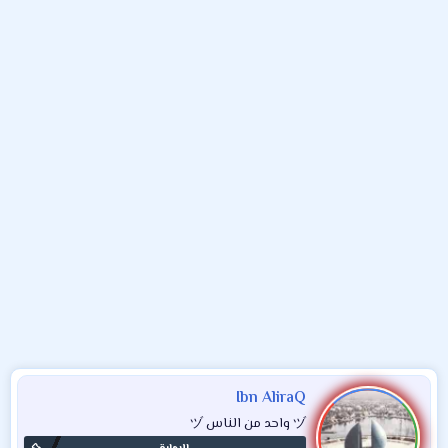
و
ء
ع
Ibn AliraQ
ヅ واحد من الناس ヅ