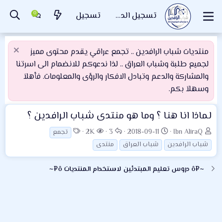
تسجيل الدخول
تسجيل
منتديات شباب الرافدين .. تجمع عراقي يقدم محتوى مميز
لجميع طلبة وشباب العراق .. لذا ندعوكم للانضمام الى اسرتنا
والمشاركة والدعم وتبادل الافكار والرؤى والمعلومات. فأهلاَ
وسهلاَ بكم.
لماذا انا هنا ؟ وما هو منتدى شباب الرافدين ؟
ب
ت
ا
ا
ا
2K
3
2018-09-11
Ibn AliraQ
تجمع
ا
ا
ل
ل
ل
شباب الرافدين
شباب العراق
منتدى
د
ر
ر
م
و
ئ
ي
د
ش
س
~¤ô دروس تعليم المبتدئين لاستخدام المنتديات ô¤~
ا
خ
و
ا
و
ل
ا
د
ه
م
م
ل
د
و
ب
ا
ض
د
ت