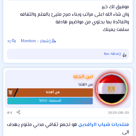
موفيق لك خير
وان شاء الله اعلى مراتب وبناء صرح مليئ بالعلم والثقافه
والفائدة بما بحتوي من مواضيع هادفة
سلمت يمينك
إشعار - Mention
رد
Ibn AliraQ
ا
ل
ت
ف
ابن الحته
ا
من اهلنا
ع
من أهلنا
ل
ا
ت
:
#4
2020-08-20
منتديات شباب الرافدين
هو تجمع ثقافي مدني متنوع يهدف
الى