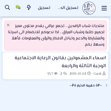
تسجيل الدخول
تسجيل
منتديات شباب الرافدين .. تجمع عراقي يقدم محتوى مميز
لجميع طلبة وشباب العراق .. لذا ندعوكم للانضمام الى اسرتنا
والمشاركة والدعم وتبادل الافكار والرؤى والمعلومات. فأهلاَ
وسهلاَ بكم.
اسماء المشمولين بقانون الرعاية الاجتماعية
الوجبة الثالثة والرابعة
ب
ت
ا
ا
957
2
2019-01-02
Gardi
ا
ا
ل
ل
د
ر
ر
م
~¤ô حقيبة الاخبار ô¤~
ئ
ي
د
ش
ا
خ
و
ا
ل
ا
د
ه
م
ل
د