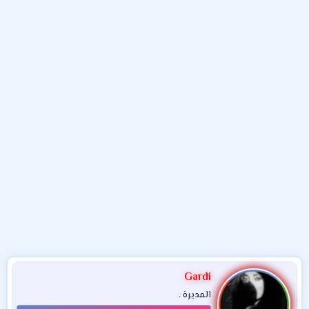
و
ب
ا
ض
د
ت
و
ء
ع
Gardi
المديرة .