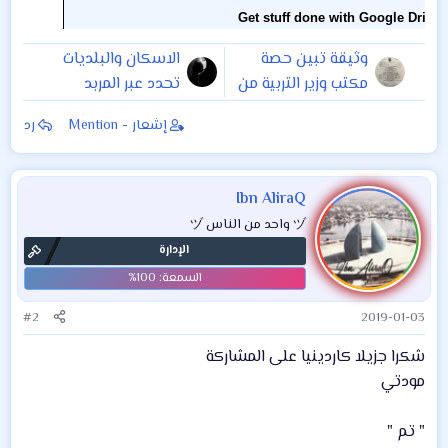
وثيقة تبين حصة
الاسكان والبلديات
مكتب وزير التربية من
تحدد عبر المربد
كارتات الموبايل
الفئات المشمولة
إشعار - Mention
رد
لشهر واحد فقط 496
بتوزيع قطع الأراضي
مليون دينار . يعني
بالسنة تقريبا 6 مليار
Ibn AliraQ
دينار لو مشترين
ヅ واحد من الناس ヅ
الشركة مال اتصالات
الإدارة
اصر
#2
2019-01-03
شكرا جزيلا كاردينيا على المشاركة
مودتي
" تم "