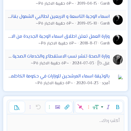
Gardi
2019-04-15
~¤ô حقيبة الاخبار ô¤~
اسماء الوجبة التاسعة و الاربعين لطالبي الشمول بقانون المؤسسة
Gardi
2019-05-10
~¤ô حقيبة الاخبار ô¤~
وزارة العمل تعلن اطلاق اسماء الوجبة الجديدة من الاسر المتقدمة للشمول براتب الاعانة الاجتماعية
Gardi
2018-11-17
~¤ô حقيبة الاخبار ô¤~
وزارة الصحة تنشر نسب الاستقطاع والخدمات الصحية التي يحصل عليها المشمولين بالضمان الصحي: ▪️استقطاع 1% من راتب الموظف مقابل تلقي خدمات الضمان الصحي
غزل..ᥫ᭡
2024-07-03
~¤ô حقيبة الاخبار ô¤~
بالوثيقة اسماء المرشحين للوزارات في حكومة الكاظمي
أمجد
2020-04-23
~¤ô حقيبة الاخبار ô¤~
غامق
مائل
حجم الخط
خيارات إضافية…
إدراج رابط
إدراج صورة
تراجع
خيارات إضافية…
خيارات إضافية…
معاينة
9
محاذاة لليسار
حفظ المسودة
قائمة مرتبة
عادي
إعادة
لون النص
الإبتسامات
إقتباس
تبديل الـ BB code
ميديا
عائلة الخط
قائمة
Background Color
إزالة التنسيق
إدراج جدول
المسودات
المحاذاة
كود
إدراج خط أفقي
محتوى مخفي
تنسيق الفقرة
مشطوب
مسطر
كود مضمن
نص مخفي مضمن
أكتب ردك...
Arial
10
حذف المسودة
عنوان 1
Book Antiqua
توسيط
قائمة غير مرتبة