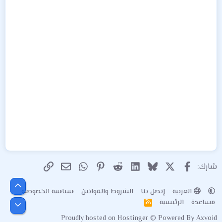
X
فيسبوك
Bluesky
LinkedIn
Reddit
Pinterest
WhatsApp
الرابط
البريد الإلكتروني
شارك:
أعلى
العربية
إتصل بنا
الشروط والقوانين
سياسة الخصوصية
مساعدة
الرئيسية
R
أسفل
S
Proudly hosted on
Hostinger
© Powered By
Axvoid
S