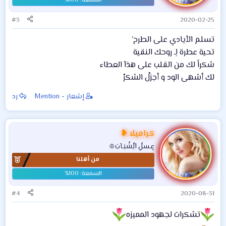
#3
2020-02-25
تسلم الأيادي على الطرح’
تحية عطرة لِـ روحك النقية
شكراً لك من القلب على هذآ العطاء
لك أشهى الود و أجزلْ الشكرْ
إشعار - Mention
رد
كراميلا ❥
عٍـسلُِ آلُِشُبَـآبَ♔
من أهلنا
#4
2020-08-31
تشكرات لجهود المميزه