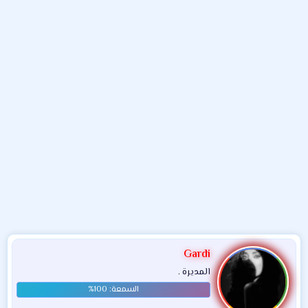
و
ء
ع
Gardi
المديرة .