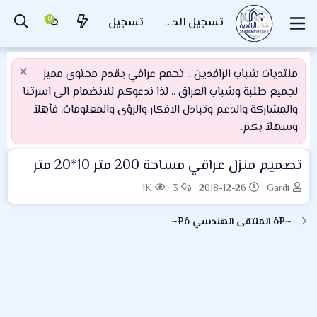
تسجيل الدخول
تسجيل
منتديات شباب الرافدين .. تجمع عراقي يقدم محتوى مميز
لجميع طلبة وشباب العراق .. لذا ندعوكم للانضمام الى اسرتنا
والمشاركة والدعم وتبادل الافكار والرؤى والمعلومات. فأهلاَ
وسهلاَ بكم.
تصميم منزل عراقي مساحة 200 متر 10*20 متر
ب
ت
ا
ا
1K
3
2018-12-26
Gardi
ا
ا
ل
ل
د
ر
ر
م
~¤ô الملتقى الهندسي ô¤~
ئ
ي
د
ش
ا
خ
و
ا
ل
ا
د
ه
م
ل
د
و
ب
ا
ض
د
ت