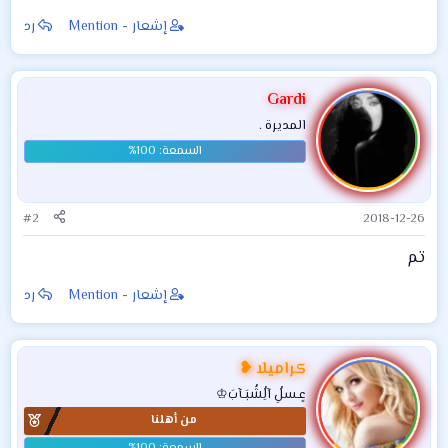
العراقية الراحلة زها
إشعار - Mention
رد
حديد ..
Gardi
المديرة .
#2
2018-12-26
تم
إشعار - Mention
رد
كراميلا ❥
عٍـسلُِ آلُِشُبَـآبَ♔
من أهلنا