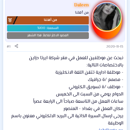
Daleen
من أهلنا
من أهلنا
العضو الاكثر تفاعلاً هذا الشهر
#1
2020-11-13
نبحث عن موظفين للعمل في مقر شركة ايرتا دزاين
بالاختصاصات التالية:
- موظفة ادارية تتقن اللغة الانكليزية
- مصمم /ة جرافيك
- موظف /ة تسويق الكتروني
الدوام يومي من السبت الى الخميس
ساعات العمل من التاسعة صباحاً الى الرابعة عصراً
مكان العمل في بغداد - المنصور
يرجى ارسال السيرة الذاتية الى البريد الالكتروني معنون باسم
الوظيفة