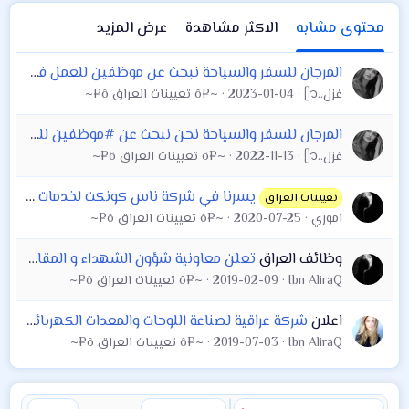
محتوى مشابه
الاكثر مشاهدة
عرض المزيد
المرجان للسفر والسياحة نبحث عن موظفين للعمل في مقر الشركة نظرا لتوسع الشركة قسم ال (operation) للذكور واناث لديهم خبرة عمل لا تقل عن سنتين في مجال
غزل..ᥫ᭡
2023-01-04
~¤ô تعيينات العراق ô¤~
المرجان للسفر والسياحة نحن نبحث عن #موظفين للعمل لدينا في مقر الشركة قسم (Operations) للذكور واناث لديهم خبرة في السياحة للتواصل مع الشركات والزبائن
غزل..ᥫ᭡
2022-11-13
~¤ô تعيينات العراق ô¤~
يسرنا في شركة ناس كونكت لخدمات البنية التحتية للأتصالات احدى الشركات التابعة لناس العراق القابضة ان نعلن اننا نبحث عن فني لأعمال الكهرباء والكاميرات
تعيينات العراق
اموري
2020-07-25
~¤ô تعيينات العراق ô¤~
وظائف العراق
تعلن معاونية شؤون الشهداء و المقاتلين في هيئة الحشد الشعبي عن حاجتها لموظفين من كلا الجنسين
Ibn AliraQ
2019-02-09
~¤ô تعيينات العراق ô¤~
اعلان
شركة عراقية لصناعة اللوحات والمعدات الكهربائية_قطاع خاص مقرها بغداد_عويريج نبحث عن :
Ibn AliraQ
2019-07-03
~¤ô تعيينات العراق ô¤~