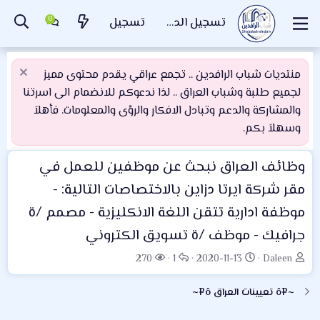
تسجيل الدخول
تسجيل
منتديات شباب الرافدين .. تجمع عراقي يقدم محتوى مميز
لجميع طلبة وشباب العراق .. لذا ندعوكم للانضمام الى اسرتنا
والمشاركة والدعم وتبادل الافكار والرؤى والمعلومات. فأهلاَ
وسهلاَ بكم.
وظائف العراق
نبحث عن موظفين للعمل في
مقر شركة ايرتا دزاين بالاختصاصات التالية: -
موظفة ادارية تتقن اللغة الانكليزية - مصمم /ة
جرافيك - موظف /ة تسويق الكتروني
ب
ت
ا
ا
270
1
2020-11-13
Daleen
ا
ا
ل
ل
د
ر
ر
م
~¤ô تعيينات العراق ô¤~
ئ
ي
د
ش