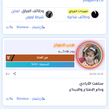
job@erta.co
وظائف العراق
تعلن
تعيينات العراق
وظائف شاغرة
شركة اوزون
للشباب و البنات
للمقاولات والديكور
إشعار - Mention
رد
بتاريخ على اليوم
والتصاميم الهندسية
السبت 14/11
المحدودة عن حاجتها
الى مهندسات
هدير الامواج
معماريات للعمل في
روح هادئــــــه
مقر الشركة / قسم
من أهلنا
التصاميم وفق
الشروط التالية :
#2
2020-11-13
سلمت الآيادي
ودام الامتاع والابداع
إشعار - Mention
رد