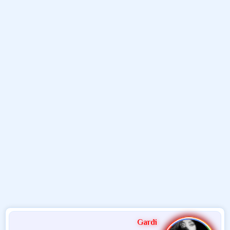
م
ل
د
و
ب
ا
ض
د
ت
و
ء
ع
Gardi