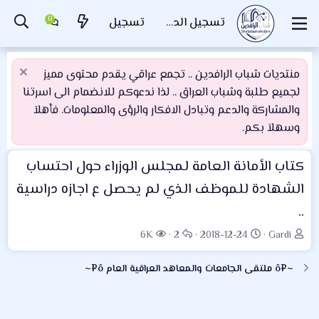
تسجيل الدخول
تسجيل
منتديات شباب الرافدين .. تجمع عراقي يقدم محتوى مميز
لجميع طلبة وشباب العراق .. لذا ندعوكم للانضمام الى اسرتنا
والمشاركة والدعم وتبادل الافكار والرؤى والمعلومات. فأهلاَ
وسهلاَ بكم.
كتاب الأمانة العامة لمجلس الوزراء حول احتساب
الشهادة للموظف الذي لم يحصل ع اجازه دراسية
..
ب
ت
ا
ا
6K
2
2018-12-24
Gardi
ا
ا
ل
ل
د
ر
ر
م
~¤ô ملتقى الجامعات والمعاهد العراقية العام ô¤~
ئ
ي
د
ش
ا
خ
و
ا
ل
ا
د
ه