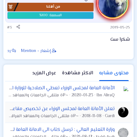
من أهلنا
#3
2019-05-25
شكرا ست
إشعار - Mention
رد
محتوى مشابه
الاكثر مشاهدة
عرض المزيد
الأمانة العامة لمجلس الوزراء تعطي الصلاحية للوزارة التربية باحتساب الشهادة الحاصل عليها الموظف اثناء الخدمة
Ibn AliraQ
2020-01-23
~¤ô ملتقى الجامعات والمعاهد العراقية العام ô¤~
تعلن الأمانة العامة لمجلس الوزراء عن تخصيص مقاعد دراسية أهلية مجانية لذوي تفجيرات الكرادة 2016 وذلك كمنحة مقدمة من جامعة التراث الاهلية.
Gardi
2018-11-08
~¤ô ملتقى الجامعات والمعاهد العراقية العام ô¤~
وزارة التعليم العالي : ترسل كتاب الى الامانة العامة لمجلس الوزراء بخصوص امكانية شمول الاجراء اليوميين او المحاضرين الذين تم تشغيلهم بعد 2/10/2019 وفق
هيبة ضابط
2021-08-12
~¤ô ملتقى الجامعات والمعاهد العراقية العام ô¤~