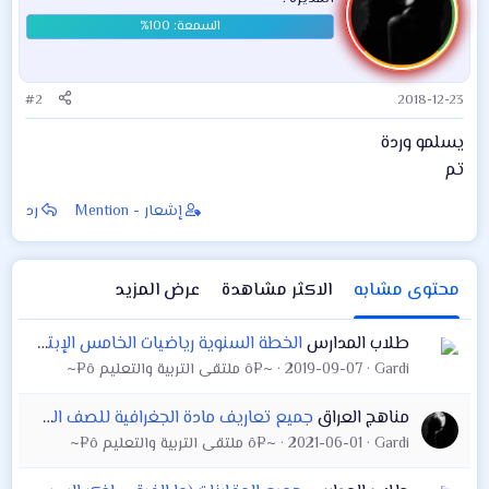
#2
2018-12-23
يسلمو وردة
تم
إشعار - Mention
رد
محتوى مشابه
الاكثر مشاهدة
عرض المزيد
طلاب المدارس
الخطة السنوية رياضيات الخامس الإبتدائي المطور 2020/2019 الطبعة الأولى
Gardi
2019-09-07
~¤ô ملتقى التربية والتعليم ô¤~
مناهج العراق
جميع تعاريف مادة الجغرافية للصف السادس الادبي الفصول الأربعة الأولى بعد التقليص مدعمة بالوزاريات من 2010الى 2020 د3
Gardi
2021-06-01
~¤ô ملتقى التربية والتعليم ô¤~