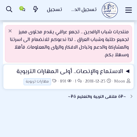
تسجيل الدخول
تسجيل
منتديات شباب الرافدين .. تجمع عراقي يقدم محتوى مميز
لجميع طلبة وشباب العراق .. لذا ندعوكم للانضمام الى اسرتنا
والمشاركة والدعم وتبادل الافكار والرؤى والمعلومات. فأهلاَ
وسهلاَ بكم.
◄ الاستماع والإنصات.. أولى المهارات التربوية
ب
ت
ا
ا
ا
891
1
2018-12-23
Moon
مهارات تربوية
ا
ا
ل
ل
ل
د
ر
ر
م
و
~¤ô ملتقى التربية والتعليم ô¤~
ئ
ي
د
ش
س
ا
خ
و
ا
و
ل
ا
د
ه
م
م
ل
د
و
ب
ا
ض
د
ت