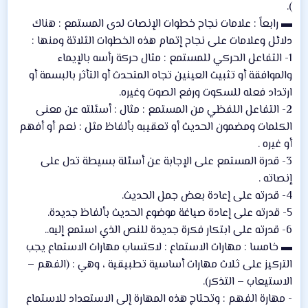
).
▬ رابعاً : علامات نجاح خطوات الإنصات لدى المستمع : هناك
دلائل وعلامات على نجاح إتمام هذه الخطوات الثلاثة ومنها :
1- التفاعل الحركي للمستمع : مثال حركة رأسه بالإيماء
والموافقة أو تثبيت العينين تجاه المتحدث أو التأثر بالبسمة أو
ارتداد فعله للسكوت ورفع الصوت وغيره.
2- التفاعل اللفظي من المستمع : مثال : أسئلته عن معنى
الكلمات ومضمون الحديث أو تعقيبه بألفاظ مثل : نعم أو أفهم
أو غيره .
3- قدرة المستمع على الإجابة عن أسئلة بسيطة تدل على
إنصاته .
4- قدرته على إعادة بعض جمل الحديث.
5- قدرته على إعادة صياغة موضوع الحديث بألفاظ جديدة.
6- قدرته على ابتكار فكرة جديدة للنص الذي استمع إليه..
▬ خامسا : مهارات الاستماع : لاكتساب مهارات الاستماع يجب
التركيز على ثلاث مهارات أساسية تطبيقية ، وهي : (الفهم –
الاستيعاب – التذكر).
- مهارة الفهم : وتحتاج هذه المهارة إلى الاستعداد للاستماع