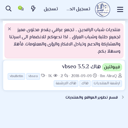
تسجيل الدخول
تسجيل
منتديات شباب الرافدين .. تجمع عراقي يقدم محتوى مميز
لجميع طلبة وشباب العراق .. لذا ندعوكم للانضمام الى اسرتنا
والمشاركة والدعم وتبادل الافكار والرؤى والمعلومات. فأهلاَ
وسهلاَ بكم.
هاك vbseo 3.5.2
فيبولتين
ب
ت
ا
ا
ا
1K
2
2018-09-09
Ibn AliraQ
vbulletin
vbseo
ا
ا
ل
ل
ل
ارشفة المنتديات
هاك
هاك الارشفة
د
ر
ر
م
و
ئ
ي
د
ش
س
قسم تطوير المواقع والمنتديات
ا
خ
و
ا
و
ل
ا
د
ه
م
م
ل
د
و
ب
ا
ض
د
ت