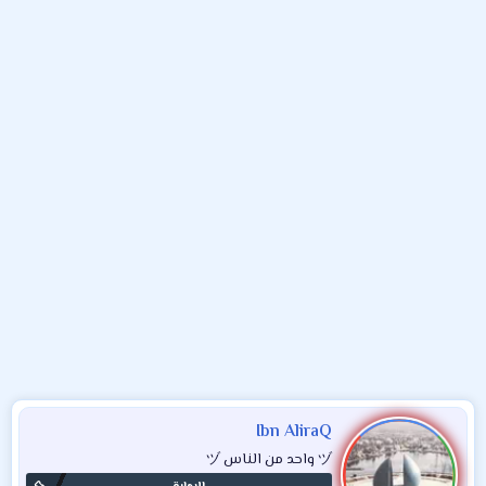
و
ء
ع
Ibn AliraQ
ヅ واحد من الناس ヅ