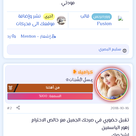
مودتي​
قالب
نشر وإضافة
ووردبريس
أخرى
Fusion
موقعك الى محركات
البحث Bing , Yahoo ,
إشعار - Mention
رد
Google
سليم البصري
ا
ل
ت
ف
كراميلا ❥
ا
عٍـسلُِ آلُِشُبَـآبَ♔
ع
من أهلنا
ل
ا
ت
:
#2
2018-10-16
تقبل حضوري في صرحك الجميل مع خالص الاحترام
زهور الياسمين
لشخصك