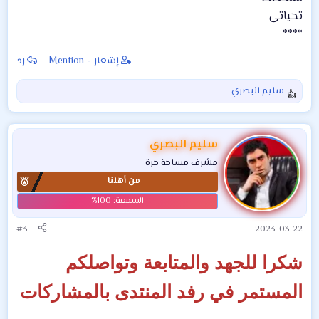
تحياتى
****
إشعار - Mention
رد
سليم البصري
ا
ل
ت
ف
سليم البصري
ا
مشرف مساحة حرة
ع
من أهلنا
ل
ا
ت
:
#3
2023-03-22
شكرا للجهد والمتابعة وتواصلكم
المستمر في رفد المنتدى بالمشاركات