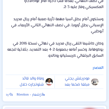
في نصف النهائي، بعدما قلب تأخره أمام غوادالاخارا
المكسيكي وفاز عليه 3-2.
وستكون أمام بطل آسيا مهمة ثأرية صعبة أمام ريال مدريد
الإسباني بطل أوروبا، في نصف النهائي الثاني، الأربعاء، في
أبوظبي.
وكان كاشيما التقى ريال مدريد في نهائي نسخة 2016 في
يوكوهاما، وخسر أمامه بصعوبة 2-4 بعد التمديد، بثلاثية لنجمه
السابق البرتغالي كريستيانو رونالدو.
المصدر
مودريتش يجني
وفاة والد قائد
مبلغا ضخما بعد
شتوتجارت خلال
تتويجه بالكرة الذهبية
مباراة بالدوري
إشعار - Mention
رد
الألماني