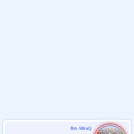
و
ب
ا
ض
د
ت
و
ء
ع
Ibn AliraQ