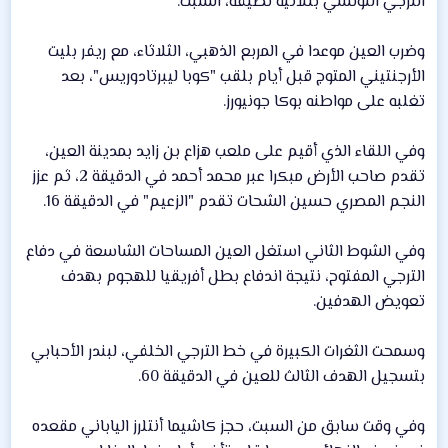
الترجي التونسي بثلاثية نظيفة، السبت.
وضرب العين موعدا في المربع الذهبي، الثلاثاء، مع ريفر بليت
الأرجنتيني المتوج قبل أيام بلقب "كوبا ليبرتادوريس"، بعد
تغلبه على مواطنه بوكا جونيورز.
وفي اللقاء الذي أقيم على ملعب هزاع بن زايد بمدينة العين،
تقدم صاحب الأرض مبكرا عبر محمد أحمد في الدقيقة 2، ثم عزز
النجم المصري حسين الشحات تقدم "الزعيم" في الدقيقة 16.
وفي الشوط الثاني استغل العين المساحات الشاسعة في دفاع
الترجي المفتوح، نتيجة اندفاع بطل أفريقيا للهجوم بهدف
تعويض الهدفين.
وسمحت الثغرات الكبيرة في خط الترجي الخلفي، لبندر الأحبابي
بتسجيل الهدف الثالث للعين في الدقيقة 60.
وفي وقت سابق من السبت، حجز كاشيما أنتلرز الياباني مقعده