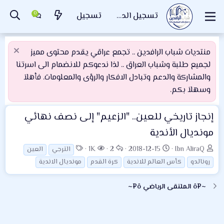
تسجيل الدخول
تسجيل
منتديات شباب الرافدين .. تجمع عراقي يقدم محتوى مميز
لجميع طلبة وشباب العراق .. لذا ندعوكم للانضمام الى اسرتنا
والمشاركة والدعم وتبادل الافكار والرؤى والمعلومات. فأهلاَ
وسهلاَ بكم.
إنجاز تاريخي للعين.. "الزعيم" إلى نصف نهائي
مونديال الأندية
ب
ت
ا
ا
ا
1K
2
2018-12-15
Ibn AliraQ
الترجي
العين
ا
ا
ل
ل
ل
رونالدو
كأس العالم للاندية
كرة القدم
مونديال الاندية
د
ر
ر
م
و
ئ
ي
د
ش
س
~¤ô الملتقى الرياضي ô¤~
ا
خ
و
ا
و
ل
ا
د
ه
م
م
ل
د