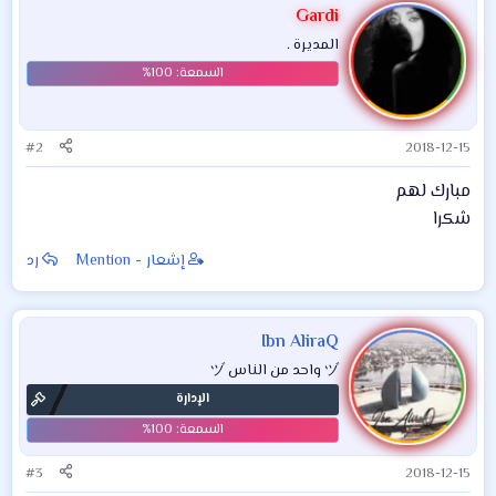
Gardi
المديرة .
#2
2018-12-15
مبارك لهم
شكرا
إشعار - Mention
رد
Ibn AliraQ
ヅ واحد من الناس ヅ
الإدارة
#3
2018-12-15