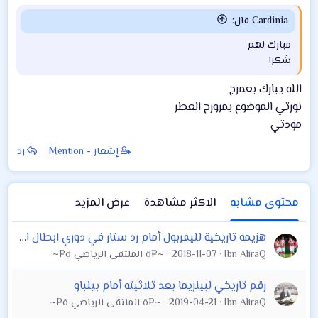
Cardinia قال:
مبارك لهم
شكرا
الله يبارك بعمرج
نورتي الموضوع بمرورج العطر
مودتي
إشعار - Mention
رد
محتوى مشابه
الاكثر مشاهدة
عرض المزيد
هزيمة تاريخية لليفربول أمام رد ستار في دوري ابطال اوروبا
Ibn AliraQ
2018-11-07
~¤ô الملتقى الرياضي ô¤~
رقم تاريخي لبينزيما بعد ثلاثيته أمام بيلباو
Ibn AliraQ
2019-04-21
~¤ô الملتقى الرياضي ô¤~