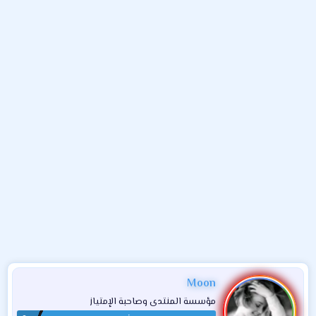
و
ب
ا
ض
د
ت
و
ء
ع
Moon
مؤسسة المنتدى وصاحبة الإمتياز