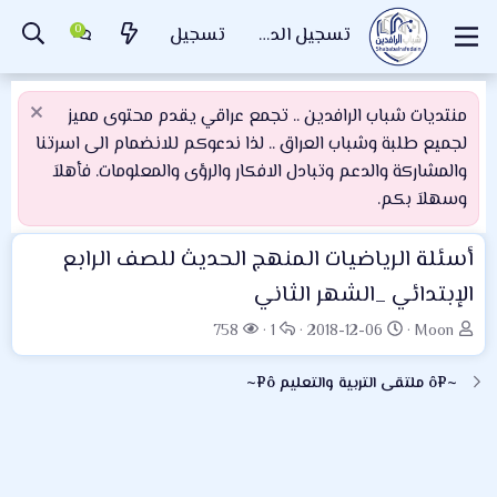
تسجيل الدخول
تسجيل
منتديات شباب الرافدين .. تجمع عراقي يقدم محتوى مميز
لجميع طلبة وشباب العراق .. لذا ندعوكم للانضمام الى اسرتنا
والمشاركة والدعم وتبادل الافكار والرؤى والمعلومات. فأهلاَ
وسهلاَ بكم.
أسئلة الرياضيات المنهج الحديث للصف الرابع
الإبتدائي _الشهر الثاني
ب
ت
ا
ا
758
1
2018-12-06
Moon
ا
ا
ل
ل
د
ر
ر
م
~¤ô ملتقى التربية والتعليم ô¤~
ئ
ي
د
ش
ا
خ
و
ا
ل
ا
د
ه
م
ل
د