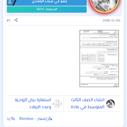
عضو في شباب الرافدين
#1
2018-12-06
انشاء الصف الثالث
استمارة بيان الزوجية
المتوسط في مادة
وعدد الاولاد
اللغة الانكليزية
المستمسكات
إشعار - Mention
رد
المطلوبة