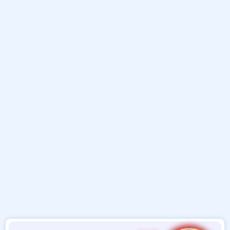
و
ب
ا
ض
د
ت
و
ء
ع