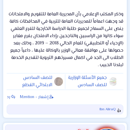
وذكر المكتب الإعلامي بأن المديرية العامة للتقويم والامتحانات
قد وجهت اعماماً للمديريات العامة للتربية في المحافظات كافة
ينص على السماح لجميع طلبة الدراسة الخارجية للفرع العلمي
سواء كانوا من الراسبين والناجحين بإداء الامتحان بفرع مغاير
(الإحياء أو التطبيقي) للعام الحالي 2018 – 2019 ، وذلك بعد
حصولها على موافقة معالي الوزير بالوكالة عليها ، داعياً جميع
الطلاب الى الجد في اكمال مسيرتهم التربوية لتقديم الخدمة
لبلدنا الحبيب .
جميع الأسئلة الوزارية
للصف السادس
للصف السادس
الابتدائي القطع
الإعدادي التطبيقي
الداخلية المطلوبة
إشعار - Mention
رد
والاحيائي لجميع
للحفظ الانشاءات
السنوات لمادة
المطلوبة للحفظ
Ibn AliraQ
ا
الكيمياء لجميع
نماذج الكراس
ل
الادوار. مع الحلول
الاسئلة الوزراية
ت
النموذجية
2019\2018
ف