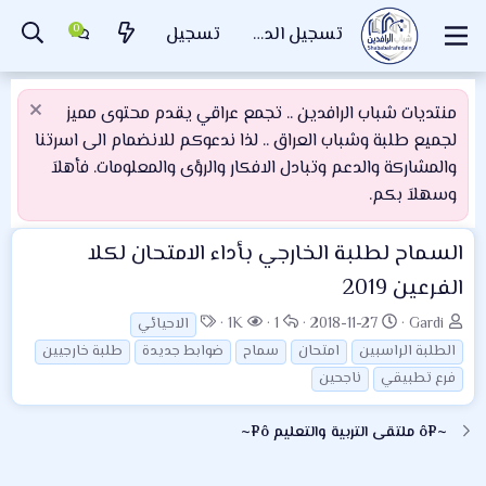
تسجيل الدخول
تسجيل
منتديات شباب الرافدين .. تجمع عراقي يقدم محتوى مميز
لجميع طلبة وشباب العراق .. لذا ندعوكم للانضمام الى اسرتنا
والمشاركة والدعم وتبادل الافكار والرؤى والمعلومات. فأهلاَ
وسهلاَ بكم.
السماح لطلبة الخارجي بأداء الامتحان لكلا
الفرعين 2019
ب
ت
ا
ا
ا
1K
1
2018-11-27
Gardi
الاحيائي
ا
ا
ل
ل
ل
الطلبة الراسبين
امتحان
سماح
ضوابط جديدة
طلبة خارجيين
د
ر
ر
م
و
فرع تطبيقي
ناجحين
ئ
ي
د
ش
س
ا
خ
و
ا
و
~¤ô ملتقى التربية والتعليم ô¤~
ل
ا
د
ه
م
م
ل
د