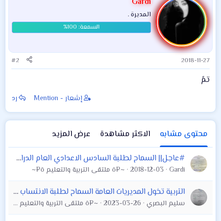
Gardi
ا
المديرة .
ع
ل
ا
ت
:
#2
2018-11-27
تمً
إشعار - Mention
رد
محتوى مشابه
الاكثر مشاهدة
عرض المزيد
#عاجل|| السماح لطلبة السادس الاعدادي العام الدراسي 2018/2017 ب تحسين المعدل
Gardi
2018-12-03
~¤ô ملتقى التربية والتعليم ô¤~
التربية تخول المديريات العامة السماح لطلبة الانتساب بأداء الإمتحانات (وثيقة)
سليم البصري
2023-03-26
~¤ô ملتقى التربية والتعليم ô¤~