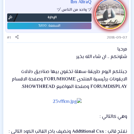
Ibn AliraQ
ヅ واحد من الناس ヅ
الإدارة
#1
2018-09-07
مرحبا
شلونكم .. ان شاء الله بخير
جبتلكم اليوم طريقة سهلة تخفون بيها صناديق دلالات
الايقونات برئيسية المنتدى
FORUMHOME
وصفحة الاقسام
FORUMDISPLAY
وصفحة المواضيع
SHOWTHREAD
.
وهي كالتالي :
نفتح قالب :
Addtitional Css
ونضيف باخر القالب الكود التالي :