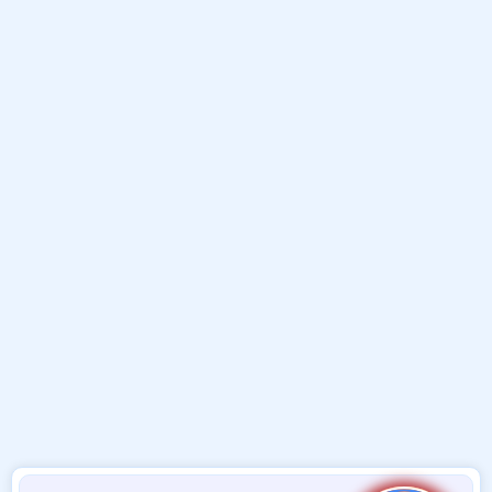
و
ب
ا
ض
د
ت
و
ء
ع