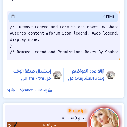
HTML:
/*  Remove Legend and Permissions Boxes By Shababalr
#usercp_content #forum_icon_legend, #wgo_legend, .fo
display:none;

}

/* Remove Legend and Permissions Boxes By Shababalr
ازالة عدد المواضيع
إستبدال صيغة الوقت
وعدد المشاركات من
من am - pm الى
رئيسية المنتدى
صباحا - مساء لنسخ
إشعار - Mention
رد
للجيل الرابع
الجيل الرابع
كراميلا ❥
عٍـسلُِ آلُِشُبَـآبَ♔
من أهلنا