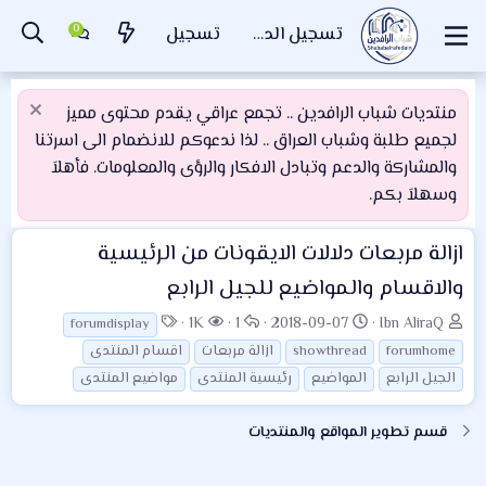
تسجيل الدخول
تسجيل
منتديات شباب الرافدين .. تجمع عراقي يقدم محتوى مميز
لجميع طلبة وشباب العراق .. لذا ندعوكم للانضمام الى اسرتنا
والمشاركة والدعم وتبادل الافكار والرؤى والمعلومات. فأهلاَ
وسهلاَ بكم.
ازالة مربعات دلالات الايقونات من الرئيسية
والاقسام والمواضيع للجيل الرابع
ب
ت
ا
ا
ا
1K
1
2018-09-07
Ibn AliraQ
forumdisplay
ا
ا
ل
ل
ل
forumhome
showthread
ازالة مربعات
اقسام المنتدى
د
ر
ر
م
و
الجيل الرابع
المواضيع
رئيسية المنتدى
مواضيع المنتدى
ئ
ي
د
ش
س
ا
خ
و
ا
و
قسم تطوير المواقع والمنتديات
ل
ا
د
ه
م
م
ل
د