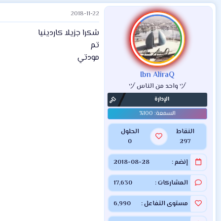
2018-11-22
شكرا جزيلا كاردينيا
تم
مودتي
Ibn AliraQ
ヅ واحد من الناس ヅ
الإدارة
النقاط
الحلول
0
297
إنضم
2018-08-28
المشاركات
17,630
مستوى التفاعل
6,990