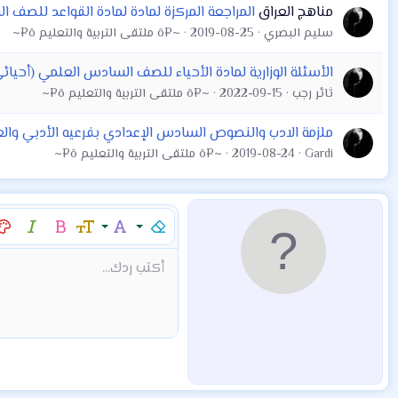
مناهج العراق
المراجعة المركزة لمادة لمادة القواعد للصف السادس العلمي و
سليم البصري
2019-08-25
~¤ô ملتقى التربية والتعليم ô¤~
الأسئلة الوزارية لمادة الأحياء للصف السادس العلمي (أحيائي
ثائر رجب
2022-09-15
~¤ô ملتقى التربية والتعليم ô¤~
ملزمة الادب والنصوص السادس الإعدادي بفرعيه الأدبي والعلمي ٢٠١٩ اعداد الاستاذ حمزة
Gardi
2019-08-24
~¤ô ملتقى التربية والتعليم ô¤~
إزالة التنسيق
عائلة الخط
حجم الخط
غامق
مائل
لو
9
Arial
Mod:Alert
إقتباس
كود
إدراج خط أفقي
نص مخفي مضمن
محتوى مخفي
Mod:Warning
Mod:Info
شراء المنتج
Article
Encadre
Fieldset
شراء المن
hor
أكتب ردك...
10
Book Antiqua
12
Courier New
15
Georgia
18
Tahoma
22
Times New Roman