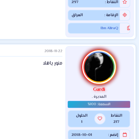
النقاط
297
الإقامة
العراق
Ibn AliraQ
2018-11-22
منور ياهلا
Gardi
المديرة .
النقاط
الحلول
1
217
إنضم
2018-10-01