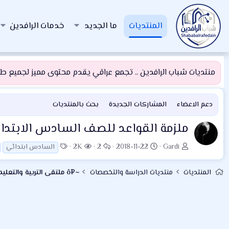
المنتديات
ما الجديد
خدمات الرافدين
منتديات شباب الرافدين .. تجمع عراقي يقدم محتوى مميز لجميع طلبة
دعم الاعضاء
المشاركات الجديدة
بحث بالمنتديات
ملزمة القواعد للصف السادس الابتدائي 2018 – 2019 ملزمة القواعد السادس الابتدائي 2019 أ.علوان
ب
ت
ا
ا
ا
2K
2
2018-11-22
Gardi
السادس ابتدائي
ا
ا
ل
ل
ل
د
ر
ر
م
و
المنتديات
منتديات الدراسة والتخصصات
~¤ô ملتقى التربية والتعليم ô¤~
ئ
ي
د
ش
س
ا
خ
و
ا
و
ل
ا
د
ه
م
م
ل
د
و
ب
ا