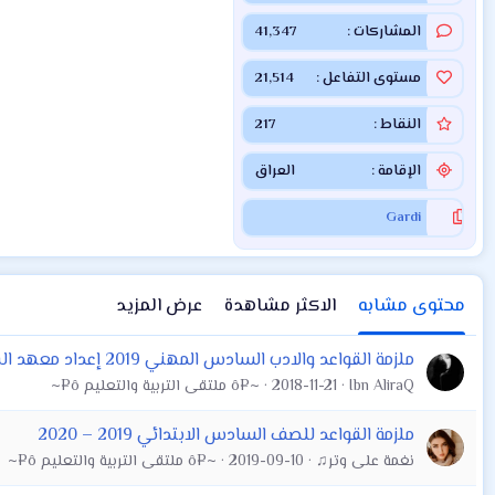
المشاركات
41,347
مستوى التفاعل
21,514
النقاط
217
الإقامة
العراق
Gardi
محتوى مشابه
الاكثر مشاهدة
عرض المزيد
ملزمة القواعد والادب السادس المهني 2019 إعداد معهد الفاضل
Ibn AliraQ
2018-11-21
~¤ô ملتقى التربية والتعليم ô¤~
ملزمة القواعد للصف السادس الابتدائي 2019 – 2020
نغمة على وتر♫
2019-09-10
~¤ô ملتقى التربية والتعليم ô¤~