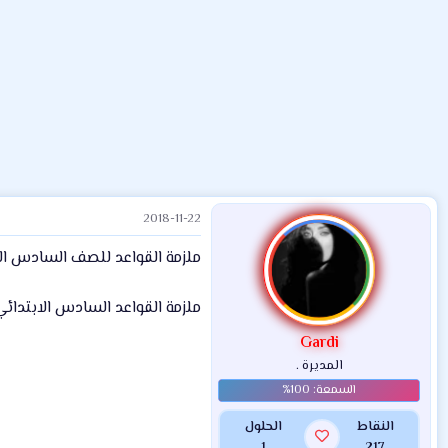
ض
د
ت
و
ء
ع
2018-11-22
ملزمة القواعد للصف السادس الابتدائي 18
ملزمة القواعد السادس الابتدائي 019
Gardi
المديرة .
النقاط
الحلول
1
217