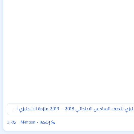
ملزمة الانكليزي للصف السادس الابتدائي 2018 – 2019 ملزمة الانكليزي السادس الابتدائي 2019 أ.احمد شكري
إشعار - Mention
رد