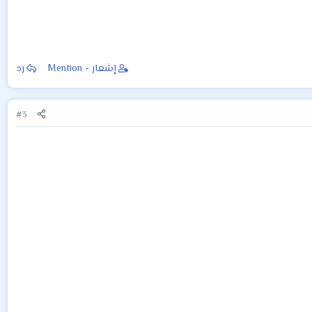
إشعار - Mention
رد
#3