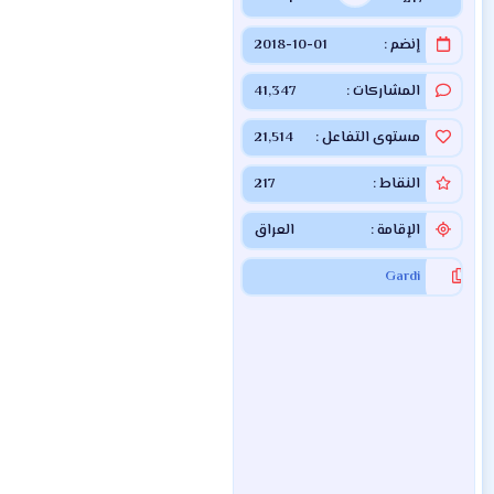
إنضم
2018-10-01
المشاركات
41,347
مستوى التفاعل
21,514
النقاط
217
الإقامة
العراق
Gardi