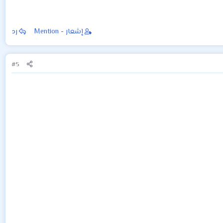
إشعار - Mention
رد
#5