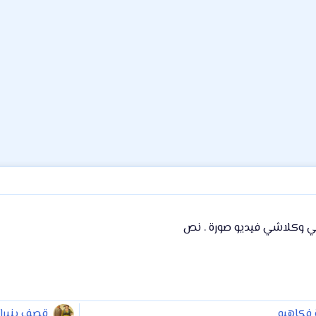
 وكلاشي فيديو صورة . نص
 فكاهيه
قصف بنيرا