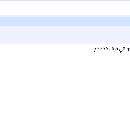
يو الي فوك خخخخخ