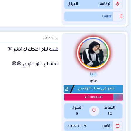
الإقامة
العراق
Gardi
2018-11-21
هسه لازم اضحك لو انشر 😞
المقطع حلو كاردي 😅😅
نايا
عضو
عضو في شباب الرافدين
النقاط
الحلول
0
22
إنضم
2018-11-19