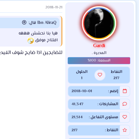
ت
2018-11-21
ف
ا
ع
Ibn AliraQ قال:
ل
ا
هيا بنا نحشش هههه
ت
افتتاح موفق
:
Gardi
للضايجين اذا ضايج شوف الفيد
المديرة .
النقاط
الحلول
1
217
إنضم
2018-10-01
المشاركات
41,347
مستوى التفاعل
21,514
النقاط
217