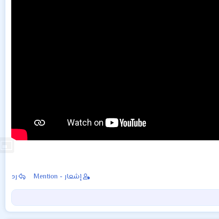
إشعار - Mention
رد