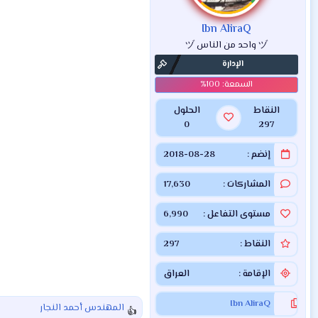
ت
:
Ibn AliraQ
ヅ واحد من الناس ヅ
الإدارة
النقاط
الحلول
0
297
إنضم
2018-08-28
المشاركات
17,630
مستوى التفاعل
6,990
النقاط
297
الإقامة
العراق
Ibn AliraQ
المهندس أحمد النجار
ا