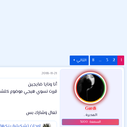
ض
د
ت
و
ء
ع
1
2
3
…
8
التالي
2018-11-21
أنا ونايا ضايجين
قررت نسوي هيجي موضوع كلشي
Gardi
تعال وشارك بس
المديرة .
لوحات تشكيلية بنكهة