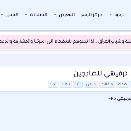
ترفيه
مركز الرفع
المعرض
المنتجات
المتجر
 وشباب العراق .. لذا ندعوكم للانضمام الى اسرتنا والمشاركة والدعم و
 ترفيهي للضايجين
ضحك
فرفشة
كاردي
نايا
نكات
نكت