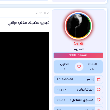
ل
ت
2018-11-21
ف
ا
فيديو مضجك مقلب عراقي
ع
ل
ا
ت
:
Gardi
المديرة .
النقاط
الحلول
1
217
إنضم
2018-10-01
المشاركات
41,347
مستوى التفاعل
21,514