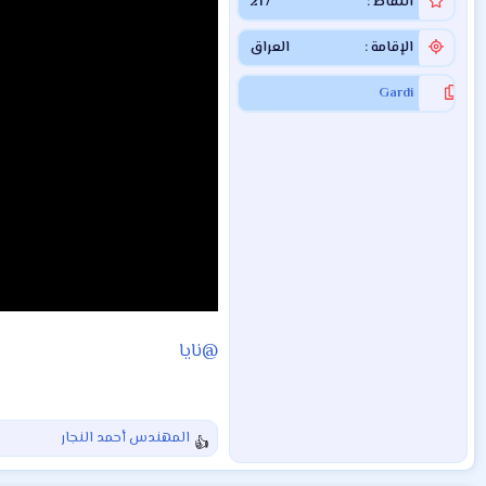
النقاط
217
الإقامة
العراق
Gardi
@نايا
المهندس أحمد النجار
ا
ل