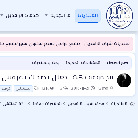
المنتديات
ما الجديد
خدمات الرافدين
منتديات شباب الرافدين .. تجمع عراقي يقدم محتوى مميز لجميع طلبة
دعم الاعضاء
المشاركات الجديدة
بحث بالمنتديات
مجموعة نكت . تعال نضحك نفرفش .
ب
ت
ا
ا
ا
12K
73
2018-11-21
Gardi
تحشيش
ترفيه
ا
ا
ل
ل
ل
د
ر
ر
م
و
المنتديات
فضاء شباب الرافدين
المنتديات العامة
~¤ô الملتقى الترفيهي ô¤~
ئ
ي
د
ش
س
ا
خ
و
ا
و
ل
ا
د
ه
م
م
ل
د
و
ب
ا