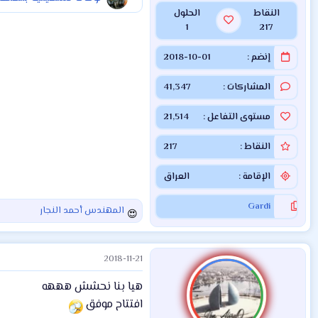
النقاط
الحلول
1
217
إنضم
2018-10-01
المشاركات
41,347
مستوى التفاعل
21,514
النقاط
217
الإقامة
العراق
Gardi
المهندس أحمد النجار
ا
ل
ت
2018-11-21
ف
ا
هيا بنا نحشش هههه
ع
ل
افتتاح موفق
ا